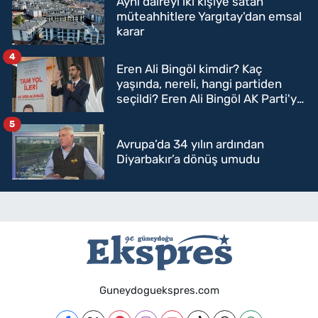
Aynı daireyi iki kişiye satan
müteahhitlere Yargıtay'dan emsal
karar
4
Eren Ali Bingöl kimdir? Kaç
yaşında, nereli, hangi partiden
seçildi? Eren Ali Bingöl AK Parti'ye
mi geçecek?
5
Avrupa’da 34 yılın ardından
Diyarbakır’a dönüş umudu
Guneydoguekspres.com