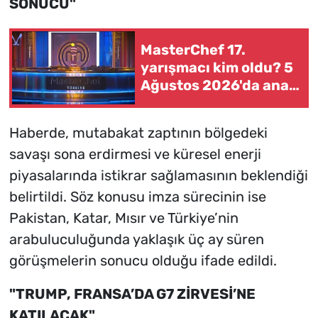
SONUCU"
MasterChef 17.
yarışmacı kim oldu? 5
Ağustos 2026'da ana
kadroya giren isim
açıklandı
Haberde, mutabakat zaptının bölgedeki
savaşı sona erdirmesi ve küresel enerji
piyasalarında istikrar sağlamasının beklendiği
belirtildi. Söz konusu imza sürecinin ise
Pakistan, Katar, Mısır ve Türkiye’nin
arabuluculuğunda yaklaşık üç ay süren
görüşmelerin sonucu olduğu ifade edildi.
"TRUMP, FRANSA’DA G7 ZİRVESİ’NE
KATILACAK"