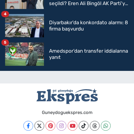
seçildi? Eren Ali Bingöl AK Parti'ye
mi geçecek?
4
Diyarbakır'da konkordato alarmı: 8
firma başvurdu
5
Amedspor’dan transfer iddialarına
yanıt
Guneydoguekspres.com