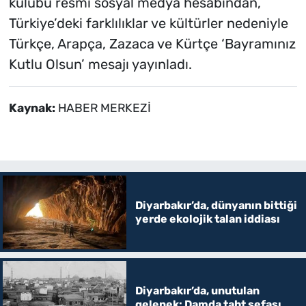
kulübü resmi sosyal medya hesabından,
Türkiye’deki farklılıklar ve kültürler nedeniyle
Türkçe, Arapça, Zazaca ve Kürtçe ‘Bayramınız
Kutlu Olsun’ mesajı yayınladı.
Kaynak:
HABER MERKEZİ
Diyarbakır’da, dünyanın bittiği
yerde ekolojik talan iddiası
Diyarbakır’da, unutulan
gelenek: Damda taht sefası