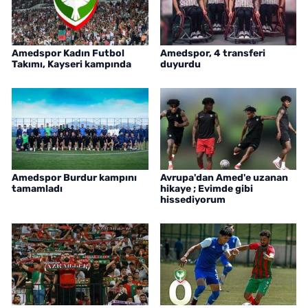
Amedspor Kadın Futbol
Amedspor, 4 transferi
Takımı, Kayseri kampında
duyurdu
Amedspor Burdur kampını
Avrupa'dan Amed'e uzanan
tamamladı
hikaye ; Evimde gibi
hissediyorum