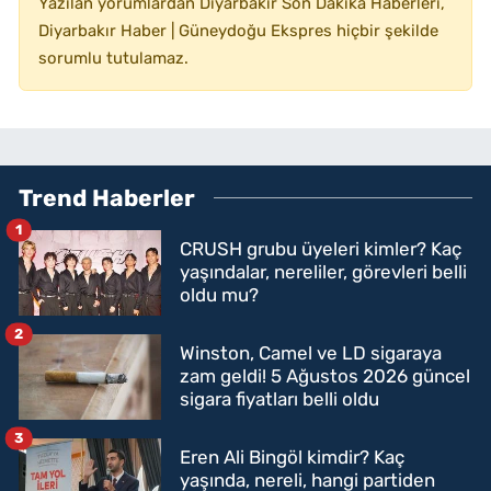
Yazılan yorumlardan Diyarbakır Son Dakika Haberleri,
Diyarbakır Haber | Güneydoğu Ekspres hiçbir şekilde
sorumlu tutulamaz.
Trend Haberler
1
CRUSH grubu üyeleri kimler? Kaç
yaşındalar, nereliler, görevleri belli
oldu mu?
2
Winston, Camel ve LD sigaraya
zam geldi! 5 Ağustos 2026 güncel
sigara fiyatları belli oldu
3
Eren Ali Bingöl kimdir? Kaç
yaşında, nereli, hangi partiden