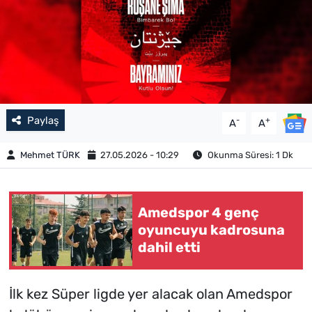
Paylaş
-
+
A
A
Mehmet TÜRK
27.05.2026 - 10:29
Okunma Süresi: 1 Dk
Amedspor 4 genç
oyuncuyu kadrosuna
dahil etti
İlk kez Süper ligde yer alacak olan Amedspor