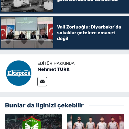
Vali Zorluoğlu: Diyarbakır'da
sokaklar çetelere emanet
değil
EDITÖR HAKKINDA
Mehmet TÜRK
Bunlar da ilginizi çekebilir