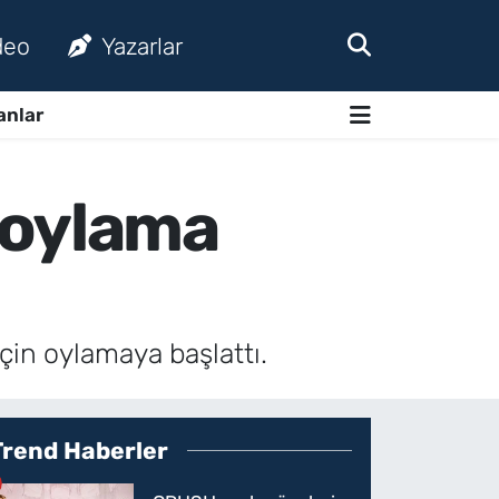
deo
Yazarlar
anlar
 oylama
in oylamaya başlattı.
Trend Haberler