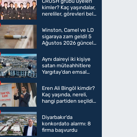
CRUSH grubu üyeleri
kimler? Kaç yaşındalar,
nereliler, görevleri belli
oldu mu?
Winston, Camel ve LD
sigaraya zam geldi! 5
Ağustos 2026 güncel
sigara fiyatları belli
oldu
Aynı daireyi iki kişiye
satan müteahhitlere
Yargıtay'dan emsal
karar
Eren Ali Bingöl kimdir?
Kaç yaşında, nereli,
hangi partiden seçildi?
Eren Ali Bingöl AK
Parti'ye mi geçecek?
Diyarbakır'da
konkordato alarmı: 8
firma başvurdu