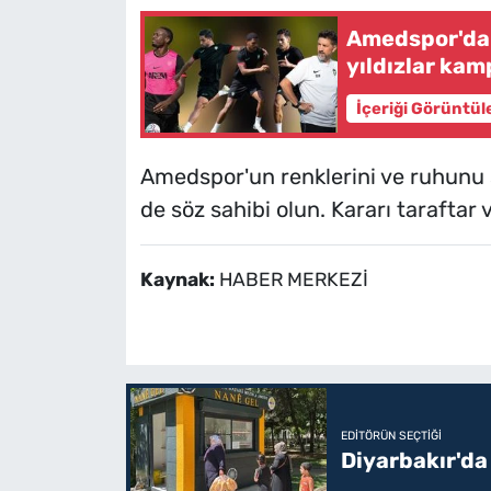
Amedspor'da a
yıldızlar kam
İçeriği Görüntül
Amedspor'un renklerini ve ruhunu 
de söz sahibi olun. Kararı taraftar 
Kaynak:
HABER MERKEZİ
EDITÖRÜN SEÇTIĞI
Diyarbakır'da