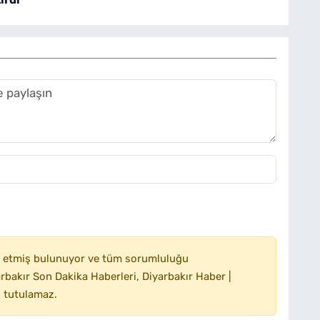
 etmiş bulunuyor ve tüm sorumluluğu
bakır Son Dakika Haberleri, Diyarbakır Haber |
 tutulamaz.