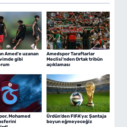
an Amed'e uzanan
Amedspor Taraftarlar
Evimde gibi
Meclisi’nden Ortak tribün
orum
açıklaması
por, Mohamed
Ürdün’den FIFA’ya: Şantaja
nsferini
boyun eğmeyeceğiz
irdi