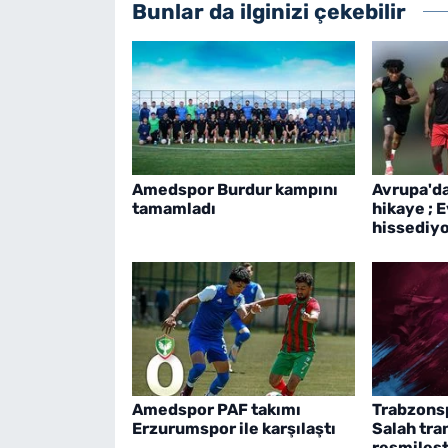
Bunlar da ilginizi çekebilir
Amedspor Burdur kampını
Avrupa'd
tamamladı
hikaye ; 
hissediy
Amedspor PAF takımı
Trabzons
Erzurumspor ile karşılaştı
Salah tra
resmileşt