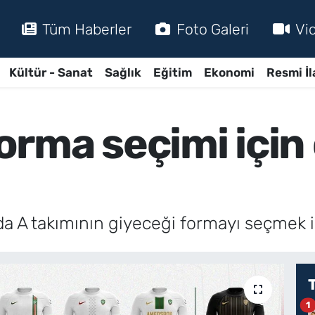
Tüm Haberler
Foto Galeri
Vi
Kültür - Sanat
Sağlık
Eğitim
Ekonomi
Resmi İl
rma seçimi için
A takımının giyeceği formayı seçmek iç
1