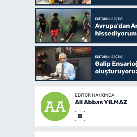
EDITÖRÜN SEÇTIĞI
Avrupa'dan Am
hissediyorum
EDITÖRÜN SEÇTIĞI
Galip Ensario
oluşturuyoru
EDITÖR HAKKINDA
Ali Abbas YILMAZ