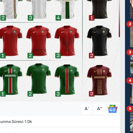
2
3
4
-
+
A
A
5
unma Süresi: 1 Dk