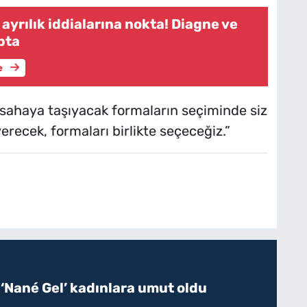
yrılık iddialarına nokta! Diagne ve
pta
e
sahaya taşıyacak formaların seçiminde siz
verecek, formaları birlikte seçeceğiz.”
 ‘Nané Gel’ kadınlara umut oldu