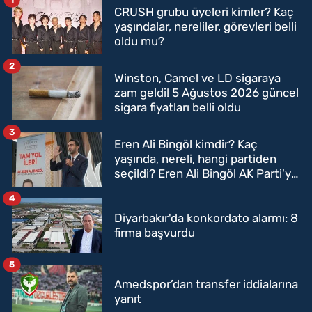
CRUSH grubu üyeleri kimler? Kaç
yaşındalar, nereliler, görevleri belli
oldu mu?
2
Winston, Camel ve LD sigaraya
zam geldi! 5 Ağustos 2026 güncel
sigara fiyatları belli oldu
3
Eren Ali Bingöl kimdir? Kaç
yaşında, nereli, hangi partiden
seçildi? Eren Ali Bingöl AK Parti'ye
mi geçecek?
4
Diyarbakır'da konkordato alarmı: 8
firma başvurdu
5
Amedspor’dan transfer iddialarına
yanıt