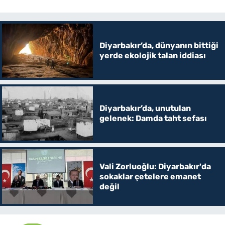
Diyarbakır’da, dünyanın bittiği
yerde ekolojik talan iddiası
Diyarbakır’da, unutulan
gelenek: Damda taht sefası
Vali Zorluoğlu: Diyarbakır'da
sokaklar çetelere emanet
değil