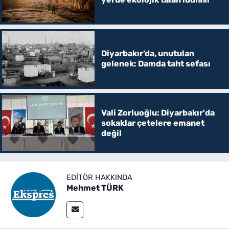
Diyarbakır’da, unutulan
gelenek: Damda taht sefası
Vali Zorluoğlu: Diyarbakır'da
sokaklar çetelere emanet
değil
EDITÖR HAKKINDA
Mehmet TÜRK