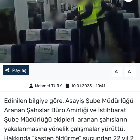
Paylaş
-
+
A
A
Mehmet TÜRK
10.01.2025 - 10:41
Edinilen bilgiye göre, Asayiş Şube Müdürlüğü
Aranan Şahıslar Büro Amirliği ve İstihbarat
Şube Müdürlüğü ekipleri, aranan şahısların
yakalanmasına yönelik çalışmalar yürüttü.
Hakkında "kasten öldürme" suçundan 22 yıl 2