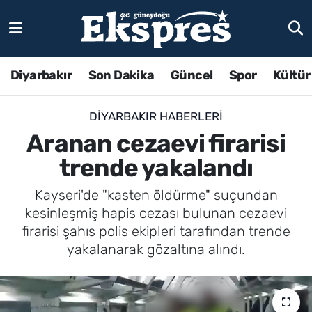
Diyarbakır
Son Dakika
Güncel
Spor
Kültür
DIYARBAKIR HABERLERI
Aranan cezaevi firarisi
trende yakalandı
Kayseri'de "kasten öldürme" suçundan
kesinleşmiş hapis cezası bulunan cezaevi
firarisi şahıs polis ekipleri tarafından trende
yakalanarak gözaltına alındı.