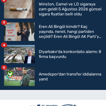
Winston, Camel ve LD sigaraya
zam geldi! 5 Ağustos 2026 güncel
sigara fiyatları belli oldu
3
Eren Ali Bingöl kimdir? Kaç
yaşında, nereli, hangi partiden
seçildi? Eren Ali Bingöl AK Parti'ye
mi geçecek?
4
Diyarbakır'da konkordato alarmı: 8
firma başvurdu
5
Amedspor’dan transfer iddialarına
yanıt