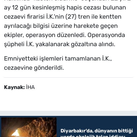
ay 12 gün kesinleşmiş hapis cezası bulunan
cezaevi firarisi İ.K.'nin (27) tren ile kentten
ayrılacağı bilgisi üzerine harekete geçen
ekipler, operasyon düzenledi. Operasyonda
şüpheli İ.K. yakalanarak gözaltına alındı.
Emniyetteki işlemleri tamamlanan İ.K.,
cezaevine gönderildi.
Kaynak:
İHA
Diyarbakır’da, dünyanın bittiği
yerde ekolojik talan iddiası