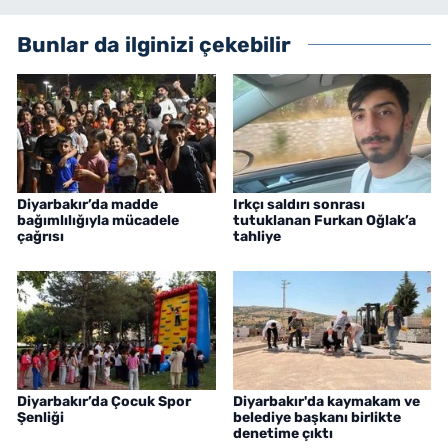
Bunlar da ilginizi çekebilir
Diyarbakır’da madde
Irkçı saldırı sonrası
bağımlılığıyla mücadele
tutuklanan Furkan Oğlak’a
çağrısı
tahliye
Diyarbakır’da Çocuk Spor
Diyarbakır'da kaymakam ve
Şenliği
belediye başkanı birlikte
denetime çıktı