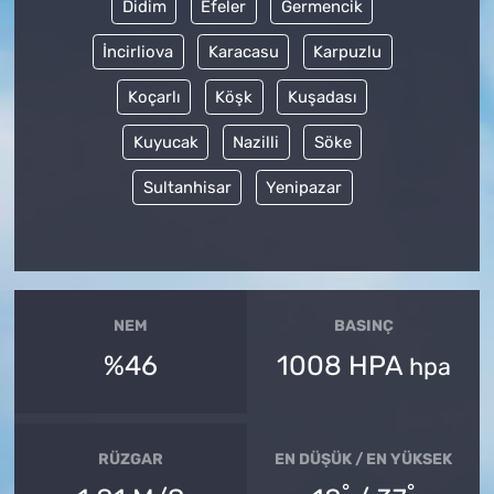
Didim
Efeler
Germencik
İncirliova
Karacasu
Karpuzlu
Koçarlı
Köşk
Kuşadası
Kuyucak
Nazilli
Söke
Sultanhisar
Yenipazar
NEM
BASINÇ
%46
1008 HPA
hpa
RÜZGAR
EN DÜŞÜK / EN YÜKSEK
°
°