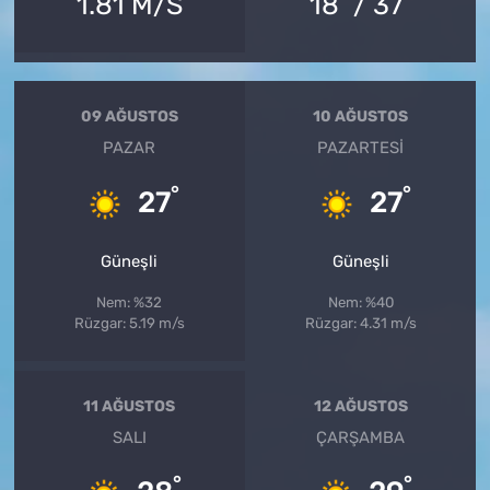
1.81 M/S
18
/ 37
09 AĞUSTOS
10 AĞUSTOS
PAZAR
PAZARTESI
°
°
27
27
Güneşli
Güneşli
Nem: %32
Nem: %40
Rüzgar: 5.19 m/s
Rüzgar: 4.31 m/s
11 AĞUSTOS
12 AĞUSTOS
SALI
ÇARŞAMBA
°
°