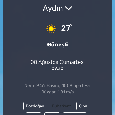
Aydın
°
27
Güneşli
08 Ağustos Cumartesi
09:30
Nem: %46, Basınç: 1008 hpa hPa,
Rüzgar: 1.81 m/s
Bozdoğan
Buharkent
Çine