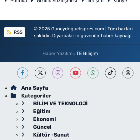
Politika
Gizlilik Sözleşmesi
İletişim
Künye
© 2025 Guneydoguekspres.com | Tüm hakları
RSS
saklıdır. Diyarbakır'ın güvenilir haber kaynağı.
Haber Yazılımı:
TE Bilişim
Ana Sayfa
Kategoriler
BİLİM VE TEKNOLOJİ
Eğitim
Ekonomi
Güncel
Kültür -Sanat