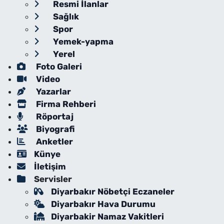
Resmi İlanlar
Sağlık
Spor
Yemek-yapma
Yerel
Foto Galeri
Video
Yazarlar
Firma Rehberi
Röportaj
Biyografi
Anketler
Künye
İletişim
Servisler
Diyarbakır Nöbetçi Eczaneler
Diyarbakır Hava Durumu
Diyarbakir Namaz Vakitleri