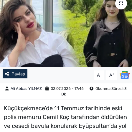
Paylaş
-
+
A
A
Ali Abbas YILMAZ
02.07.2026 - 17:46
Okunma Süresi: 3
Dk
Küçükçekmece’de 11 Temmuz tarihinde eski
polis memuru Cemil Koç tarafından öldürülen
ve cesedi bavula konularak Eyüpsultan’da yol