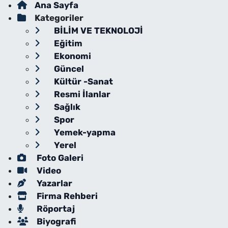
Ana Sayfa
Kategoriler
BİLİM VE TEKNOLOJİ
Eğitim
Ekonomi
Güncel
Kültür -Sanat
Resmi İlanlar
Sağlık
Spor
Yemek-yapma
Yerel
Foto Galeri
Video
Yazarlar
Firma Rehberi
Röportaj
Biyografi