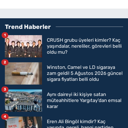
Trend Haberler
1
CRUSH grubu üyeleri kimler? Kaç
yaşındalar, nereliler, görevleri belli
oldu mu?
2
Winston, Camel ve LD sigaraya
zam geldi! 5 Ağustos 2026 güncel
sigara fiyatları belli oldu
3
Aynı daireyi iki kişiye satan
müteahhitlere Yargıtay'dan emsal
karar
4
Eren Ali Bingöl kimdir? Kaç
yaşında, nereli, hangi partiden