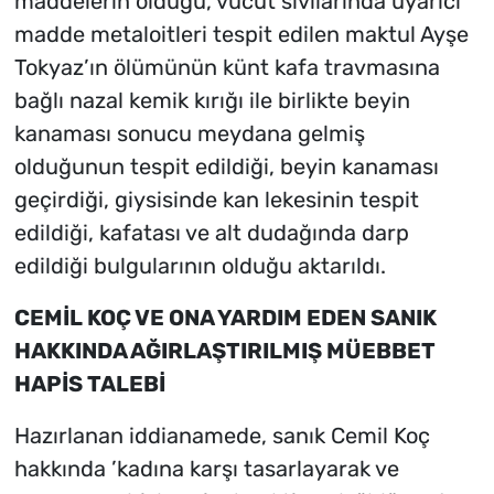
maddelerin olduğu, vücut sıvılarında uyarıcı
madde metaloitleri tespit edilen maktul Ayşe
Tokyaz’ın ölümünün künt kafa travmasına
bağlı nazal kemik kırığı ile birlikte beyin
kanaması sonucu meydana gelmiş
olduğunun tespit edildiği, beyin kanaması
geçirdiği, giysisinde kan lekesinin tespit
edildiği, kafatası ve alt dudağında darp
edildiği bulgularının olduğu aktarıldı.
CEMİL KOÇ VE ONA YARDIM EDEN SANIK
HAKKINDA AĞIRLAŞTIRILMIŞ MÜEBBET
HAPİS TALEBİ
Hazırlanan iddianamede, sanık Cemil Koç
hakkında ’kadına karşı tasarlayarak ve