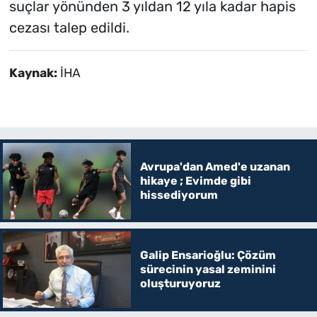
suçlar yönünden 3 yıldan 12 yıla kadar hapis
cezası talep edildi.
Kaynak:
İHA
Avrupa'dan Amed'e uzanan
hikaye ; Evimde gibi
hissediyorum
Galip Ensarioğlu: Çözüm
sürecinin yasal zeminini
oluşturuyoruz