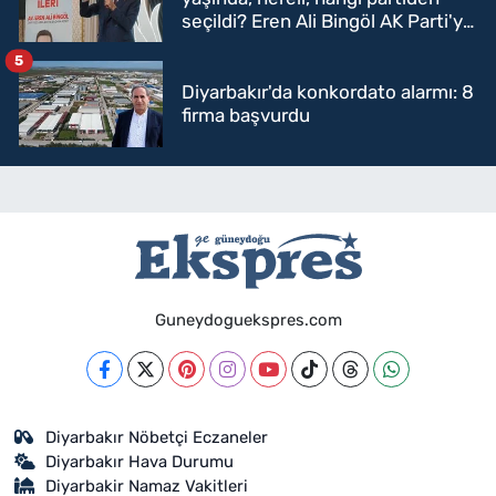
seçildi? Eren Ali Bingöl AK Parti'ye
mi geçecek?
5
Diyarbakır'da konkordato alarmı: 8
firma başvurdu
Guneydoguekspres.com
Diyarbakır Nöbetçi Eczaneler
Diyarbakır Hava Durumu
Diyarbakir Namaz Vakitleri