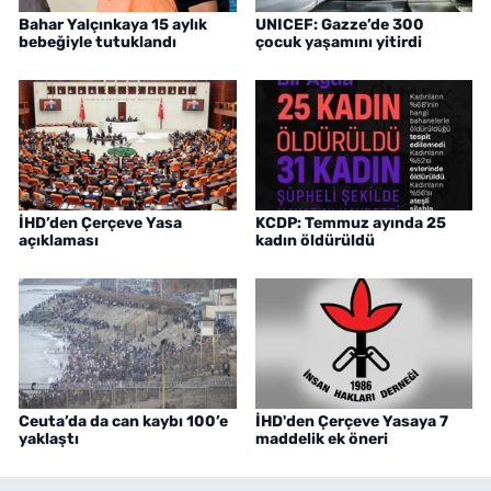
Bahar Yalçınkaya 15 aylık
UNICEF: Gazze’de 300
bebeğiyle tutuklandı
çocuk yaşamını yitirdi
İHD’den Çerçeve Yasa
KCDP: Temmuz ayında 25
açıklaması
kadın öldürüldü
Ceuta’da da can kaybı 100’e
İHD'den Çerçeve Yasaya 7
yaklaştı
maddelik ek öneri