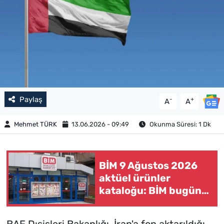
Paylaş
-
+
A
A
Mehmet TÜRK
13.06.2026 - 09:49
Okunma Süresi: 1 Dk
BİM 9 Ağustos 2026
aktüel ürünler
kataloğu: BİM bugün
ne satıyor, hangi
ürünler indirimde?
BAE Dışişleri Bakanlığı, İran'a fon aktarıldığı