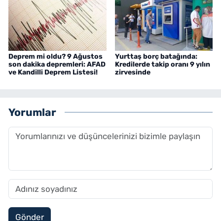
Deprem mi oldu? 9 Ağustos
Yurttaş borç batağında:
son dakika depremleri: AFAD
Kredilerde takip oranı 9 yılın
ve Kandilli Deprem Listesi!
zirvesinde
Yorumlar
Gönder