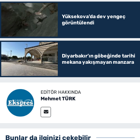
Yüksekova’da dev yengeç
görüntülendi
Diyarbakır’ın göbeğinde tarihi
mekana yakışmayan manzara
EDITÖR HAKKINDA
Mehmet TÜRK
Bunlar da ilginizi çekebilir