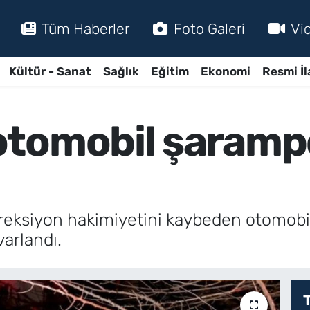
Tüm Haberler
Foto Galeri
Vi
Kültür - Sanat
Sağlık
Eğitim
Ekonomi
Resmi İl
otomobil şaramp
ireksiyon hakimiyetini kaybeden otomobi
arlandı.