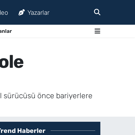
deo
Yazarlar
anlar
ole
l sürücüsü önce bariyerlere
Trend Haberler