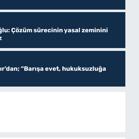
ğlu: Çözüm sürecinin yasal zeminini
z
r’dan; “Barışa evet, hukuksuzluğa