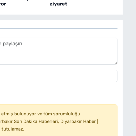
yor
ziyaret
 etmiş bulunuyor ve tüm sorumluluğu
bakır Son Dakika Haberleri, Diyarbakır Haber |
 tutulamaz.