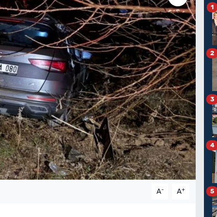
1
2
3
4
-
+
A
A
5