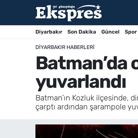
Diyarbakır
Son Dakika
Güncel
Spor
DIYARBAKIR HABERLERI
Batman’da 
yuvarlandı
Batman’ın Kozluk ilçesinde, d
çarptı ardından şarampole yuv