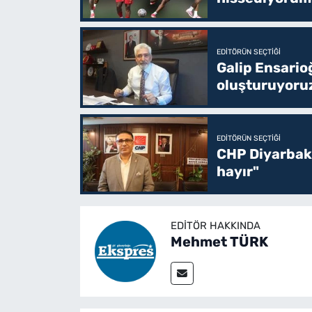
EDITÖRÜN SEÇTIĞI
Galip Ensario
oluşturuyoru
EDITÖRÜN SEÇTIĞI
CHP Diyarbakı
hayır"
EDITÖR HAKKINDA
Mehmet TÜRK