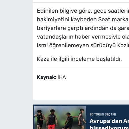
Edinilen bilgiye göre, gece saatle
hakimiyetini kaybeden Seat marka 
bariyerlere çarptı ardından da şar
vatandaşların haber vermesiyle olay
ismi öğrenilemeyen sürücüyü Kozlu
Kaza ile ilgili inceleme başlatıldı.
Kaynak:
İHA
EDITÖRÜN SEÇTIĞI
Avrupa'dan Am
hissediyorum