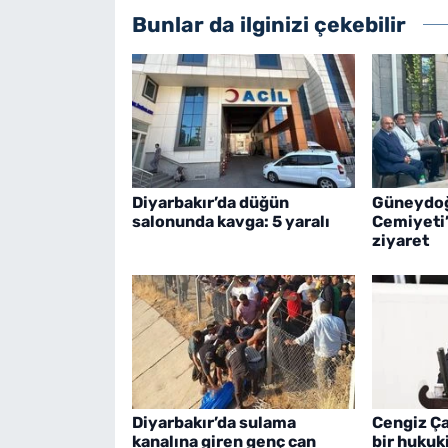
Bunlar da ilginizi çekebilir
Diyarbakır’da düğün
Güneydoğ
salonunda kavga: 5 yaralı
Cemiyeti
ziyaret
Diyarbakır’da sulama
Cengiz Ça
kanalına giren genç can
bir hukuk