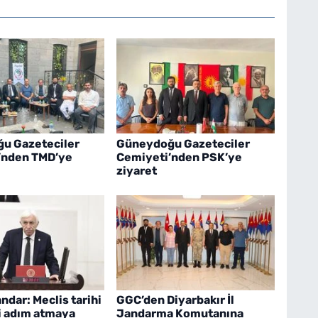
u Gazeteciler
Güneydoğu Gazeteciler
’nden TMD’ye
Cemiyeti’nden PSK’ye
ziyaret
ndar: Meclis tarihi
GGC’den Diyarbakır İl
i adım atmaya
Jandarma Komutanına