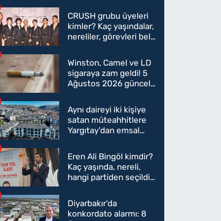
CRUSH grubu üyeleri
kimler? Kaç yaşındalar,
nereliler, görevleri belli
oldu mu?
Winston, Camel ve LD
sigaraya zam geldi! 5
Ağustos 2026 güncel
sigara fiyatları belli
oldu
Aynı daireyi iki kişiye
satan müteahhitlere
Yargıtay'dan emsal
karar
Eren Ali Bingöl kimdir?
Kaç yaşında, nereli,
hangi partiden seçildi?
Eren Ali Bingöl AK
Parti'ye mi geçecek?
Diyarbakır'da
konkordato alarmı: 8