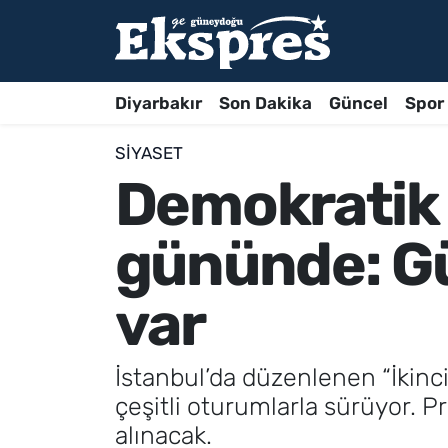
Diyarbakır
Son Dakika
Güncel
Spor
SIYASET
Demokratik 
gününde: G
var
İstanbul’da düzenlenen “İkin
çeşitli oturumlarla sürüyor. 
alınacak.