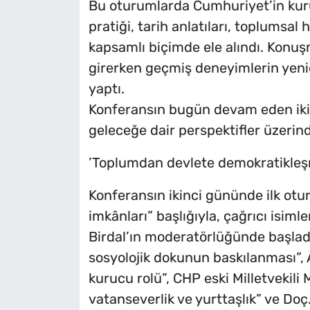
Bu oturumlarda Cumhuriyet’in kuru
pratiği, tarih anlatıları, toplumsal 
kapsamlı biçimde ele alındı. Konuşma
girerken geçmiş deneyimlerin yeni
yaptı.
Konferansın bugün devam eden iki
geleceğe dair perspektifler üzerin
’Toplumdan devlete demokratikleş
Konferansın ikinci gününde ilk o
imkânları” başlığıyla, çağrıcı isim
Birdal’ın moderatörlüğünde başlad
sosyolojik dokunun baskılanması”,
kurucu rolü”, CHP eski Milletvekili 
vatanseverlik ve yurttaşlık” ve Doç.