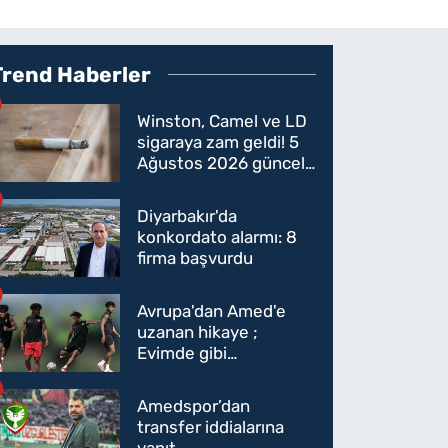
Trend Haberler
Winston, Camel ve LD
sigaraya zam geldi! 5
Ağustos 2026 güncel
sigara fiyatları belli
oldu
Diyarbakır'da
konkordato alarmı: 8
firma başvurdu
Avrupa'dan Amed'e
uzanan hikaye ;
Evimde gibi
hissediyorum
Amedspor’dan
transfer iddialarına