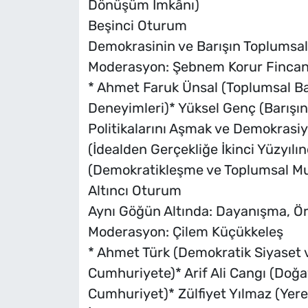
Dönüşüm İmkânı)
Beşinci Oturum
Demokrasinin ve Barışın Toplumsa
Moderasyon: Şebnem Korur Fincan
* Ahmet Faruk Ünsal (Toplumsal B
Deneyimleri)* Yüksel Genç (Barışı
Politikalarını Aşmak ve Demokrasiy
(İdealden Gerçekliğe İkinci Yüzyıl
(Demokratikleşme ve Toplumsal M
Altıncı Oturum
Aynı Göğün Altında: Dayanışma, Ö
Moderasyon: Çilem Küçükkeleş
* Ahmet Türk (Demokratik Siyaset
Cumhuriyete)* Arif Ali Cangı (Doğa
Cumhuriyet)* Zülfiyet Yılmaz (Yer