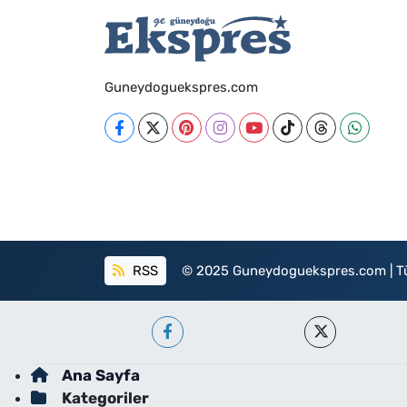
Guneydoguekspres.com
RSS
© 2025 Guneydoguekspres.com | Tüm h
Ana Sayfa
Kategoriler