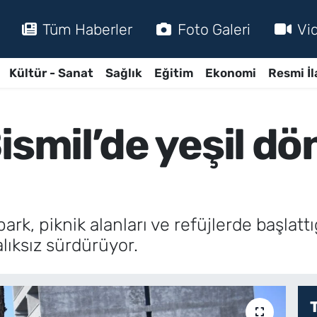
Tüm Haberler
Foto Galeri
Vi
Kültür - Sanat
Sağlık
Eğitim
Ekonomi
Resmi İl
Bismil’de yeşil 
park, piknik alanları ve refüjlerde başlatt
alıksız sürdürüyor.