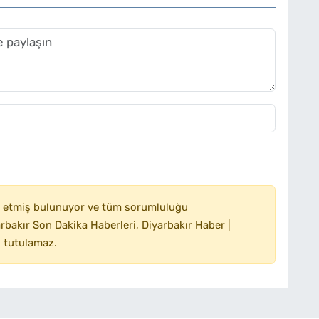
 etmiş bulunuyor ve tüm sorumluluğu
bakır Son Dakika Haberleri, Diyarbakır Haber |
 tutulamaz.