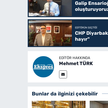
Galip Ensario
oluşturuyoru
EDITÖRÜN SEÇTIĞI
CHP Diyarbakı
hayır"
EDITÖR HAKKINDA
Mehmet TÜRK
Bunlar da ilginizi çekebilir