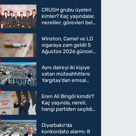
CRUSH grubu üyeleri
kimler? Kaç yaşındalar,
nereliler, görevleri belli
oldu mu?
Winston, Camel ve LD
sigaraya zam geldi! 5
Ağustos 2026 güncel
sigara fiyatları belli
oldu
Aynı daireyi iki kişiye
satan müteahhitlere
Yargıtay'dan emsal
karar
Eren Ali Bingöl kimdir?
Kaç yaşında, nereli,
hangi partiden seçildi?
Eren Ali Bingöl AK
Parti'ye mi geçecek?
Diyarbakır'da
konkordato alarmı: 8