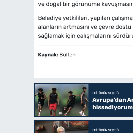
ve doğal bir görünüme kavuşmasına
Belediye yetkilileri, yapılan çalışm
alanların artmasını ve çevre dostu
sağlamak için çalışmalarını sürdürec
Kaynak:
Bülten
EDITÖRÜN SEÇTIĞI
Avrupa'dan Am
hissediyorum
EDITÖRÜN SEÇTIĞI