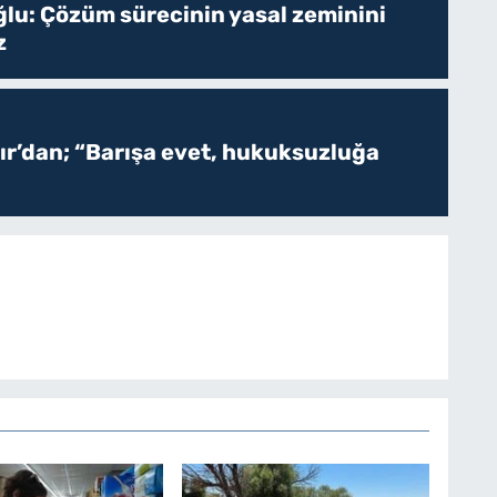
ğlu: Çözüm sürecinin yasal zeminini
z
r’dan; “Barışa evet, hukuksuzluğa