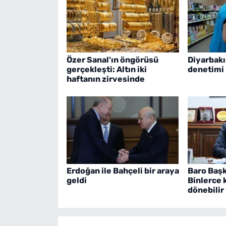
Özer Sanal'ın öngörüsü
Diyarbakı
gerçekleşti: Altın iki
denetimi
haftanın zirvesinde
Erdoğan ile Bahçeli bir araya
Baro Başk
geldi
Binlerce 
dönebilir