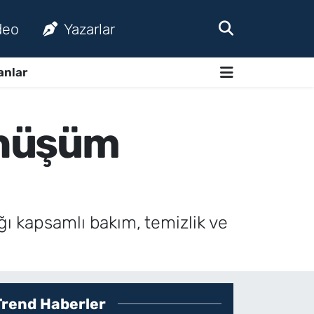
deo
Yazarlar
anlar
dönüşüm
ığı kapsamlı bakım, temizlik ve
Trend Haberler