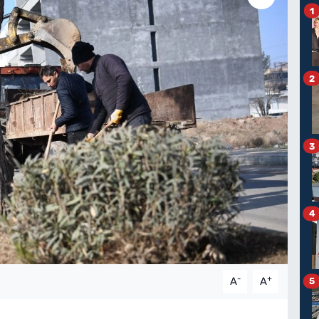
1
2
3
4
-
+
A
A
5