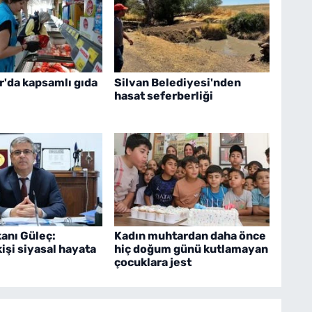
r'da kapsamlı gıda
Silvan Belediyesi'nden
hasat seferberliği
anı Güleç:
Kadın muhtardan daha önce
kişi siyasal hayata
hiç doğum günü kutlamayan
çocuklara jest