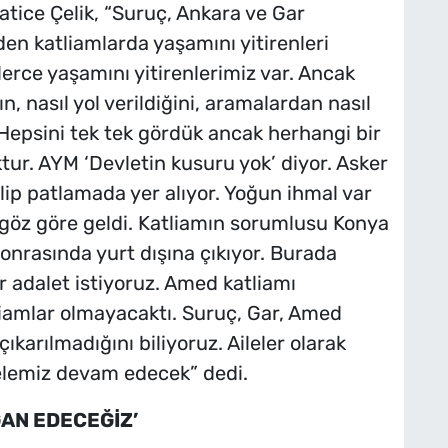
tice Çelik, “Suruç, Ankara ve Gar
en katliamlarda yaşamını yitirenleri
lerce yaşamını yitirenlerimiz var. Ancak
n, nasıl yol verildiğini, aramalardan nasıl
epsini tek tek gördük ancak herhangi bir
tur. AYM ‘Devletin kusuru yok’ diyor. Asker
elip patlamada yer alıyor. Yoğun ihmal var
 göz göre geldi. Katliamın sorumlusu Konya
onrasında yurt dışına çıkıyor. Burada
er adalet istiyoruz. Amed katliamı
tliamlar olmayacaktı. Suruç, Gar, Amed
ıkarılmadığını biliyoruz. Aileler olarak
lemiz devam edecek” dedi.
AN EDECEĞİZ’