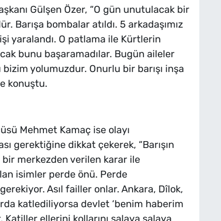
aşkanı Gülşen Özer, “O gün unutulacak bir
ür. Barışa bombalar atıldı. 5 arkadaşımız
şi yaralandı. O patlama ile Kürtlerin
ncak bunu başaramadılar. Bugün aileler
 bizim yolumuzdur. Onurlu bir barışı inşa
e konuştu.
özcüsü Mehmet Kamaç ise olayı
ası gerektiğine dikkat çekerek, “Barışın
bir merkezden verilen karar ile
lan isimler perde önü. Perde
erekiyor. Asıl failler onlar. Ankara, Dîlok,
da katlediliyorsa devlet ‘benim haberim
Katiller ellerini kollarını salaya salaya