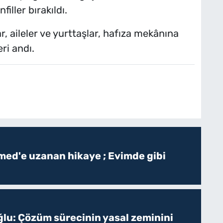
iller bırakıldı.
 aileler ve yurttaşlar, hafıza mekânına
ri andı.
ed'e uzanan hikaye ; Evimde gibi
ğlu: Çözüm sürecinin yasal zeminini