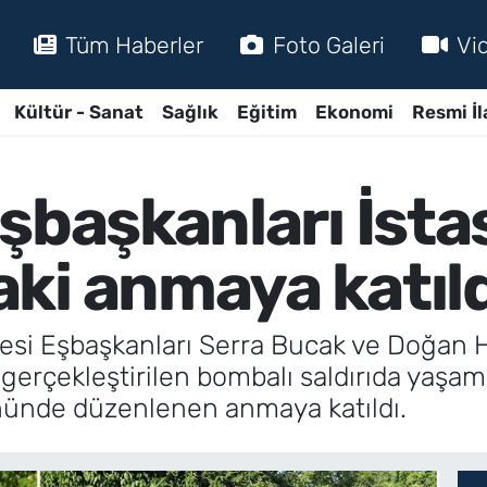
Tüm Haberler
Foto Galeri
Vi
Kültür - Sanat
Sağlık
Eğitim
Ekonomi
Resmi İl
Eşbaşkanları İst
ki anmaya katıld
yesi Eşbaşkanları Serra Bucak ve Doğan 
erçekleştirilen bombalı saldırıda yaşamın
nünde düzenlenen anmaya katıldı.