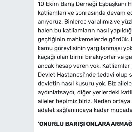
10 Ekim Barış Derneği Eşbaşkanı Ha
katliamları ve sonrasında devam ed
anıyoruz. Binlerce yaralımız ve yüz
halen bu katliamların nasıl yapıldığı
geçtiğinin mahkemelerde gördük. H
kamu görevlisinin yargılanması yok
kaçağı olan birini bırakıyorlar ve g
ancak hesap veren yok. Katliamlar
Devlet Hastanesi’nde tedavi olup s
devletin nasıl kusuru yok. Biz ailel
aydınlatsaydı, diğer yerlerdeki ka
aileler hepimiz biriz. Neden ortaya ç
adalet sağlanıncaya kadar mücade
‘ONURLU BARIŞI ONLARA ARMAĞ