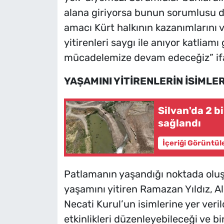
alana giriyorsa bunun sorumlusu dev
amacı Kürt halkının kazanımlarını v
yitirenleri saygı ile anıyor katliam
mücadelemize devam edeceğiz” ifad
YAŞAMINI YİTİRENLERİN İSİMLER
Silvan'da 2 b
sağlandı
İçeriği Görüntül
Patlamanın yaşandığı noktada oluş
yaşamını yitiren Ramazan Yıldız, 
Necati Kurul’un isimlerine yer veril
etkinlikleri düzenleyebileceği ve b