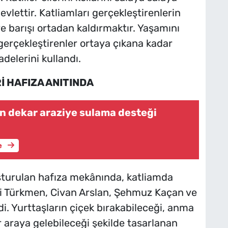
lettir. Katliamları gerçekleştirenlerin
e barışı ortadan kaldırmaktır. Yaşamını
ı gerçekleştirenler ortaya çıkana kadar
elerini kullandı.
İ HAFIZA ANITINDA
in dekar araziye sulama desteği
e
turulan hafıza mekânında, katliamda
Ali Türkmen, Civan Arslan, Şehmuz Kaçan ve
di. Yurttaşların çiçek bırakabileceği, anma
ir araya gelebileceği şekilde tasarlanan