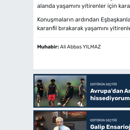
alanda yaşamını yitirenler için karanf
Konuşmaların ardından Eşbaşkanlar,
karanfil bırakarak yaşamını yitirenle
Muhabir:
Ali Abbas YILMAZ
EDITÖRÜN SEÇTIĞI
Avrupa'dan Am
hissediyorum
EDITÖRÜN SEÇTIĞI
Galip Ensario