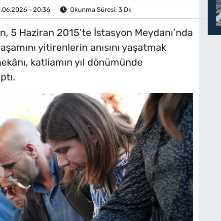
.06.2026 - 20:36
Okunma Süresi: 3 Dk
in, 5 Haziran 2015’te İstasyon Meydanı’nda
yaşamını yitirenlerin anısını yaşatmak
mekânı, katliamın yıl dönümünde
ptı.