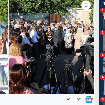
1
2
3
4
-
+
A
A
5