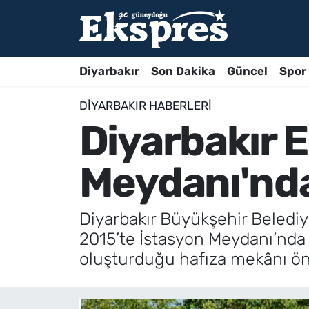
Diyarbakır
Son Dakika
Güncel
Spor
DIYARBAKIR HABERLERI
Diyarbakır 
Meydanı'nda
Diyarbakır Büyükşehir Beledi
2015’te İstasyon Meydanı’nda g
oluşturduğu hafıza mekânı ö