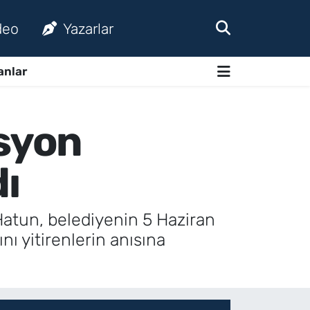
deo
Yazarlar
anlar
asyon
ı
Hatun, belediyenin 5 Haziran
ı yitirenlerin anısına