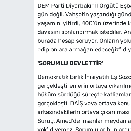
DEM Parti Diyarbakır İl Örgütü Eşb
gün değil. Vahşetin yaşandığı günd
yaşamını yitirdi, 400’ün üzerinde ki
davasını sonlandırmak istediler. A
burada hesap soruyor. Onların yolu
edip onlara armağan edeceğiz” diy
'SORUMLU DEVLETTİR'
Demokratik Birlik İnisiyatifi Eş S
gerçekleştirenlerin ortaya çıkarılm
hüküm sürdüğü süreçte katliamlar 
gerçekleşti. DAİŞ veya ortaya konu
arkasındakilerin ortaya çıkarılması g
Suruç, Amed’de insanlar meydanlar
yok’ diyemez. Sorumlular bunlardır. 