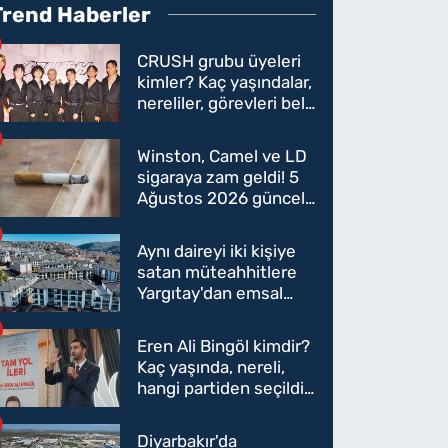
Trend Haberler
CRUSH grubu üyeleri
kimler? Kaç yaşındalar,
nereliler, görevleri belli
oldu mu?
Winston, Camel ve LD
sigaraya zam geldi! 5
Ağustos 2026 güncel
sigara fiyatları belli
oldu
Aynı daireyi iki kişiye
satan müteahhitlere
Yargıtay'dan emsal
karar
Eren Ali Bingöl kimdir?
Kaç yaşında, nereli,
hangi partiden seçildi?
Eren Ali Bingöl AK
Parti'ye mi geçecek?
Diyarbakır'da