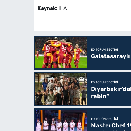
Kaynak:
İHA
EDITÖRÜN SEÇTIĞI
Galatasaraylı
EDITÖRÜN SEÇTIĞI
Diyarbakır’da
rabin”
EDITÖRÜN SEÇTIĞI
MasterChef 19