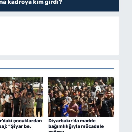
a kadroya kim girdi?
r’daki çocuklardan
Diyarbakır’da madde
aj: “Şiyar be,
bağımlılığıyla mücadele
çağrısı