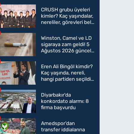
CRUSH grubu üyeleri
kimler? Kaç yaşındalar,
nereliler, görevleri belli
oldu mu?
Winston, Camel ve LD
sigaraya zam geldi! 5
Ağustos 2026 güncel
sigara fiyatları belli
oldu
Eren Ali Bingöl kimdir?
Kaç yaşında, nereli,
hangi partiden seçildi?
Eren Ali Bingöl AK
Parti'ye mi geçecek?
Diyarbakır'da
konkordato alarmı: 8
firma başvurdu
Amedspor’dan
transfer iddialarına