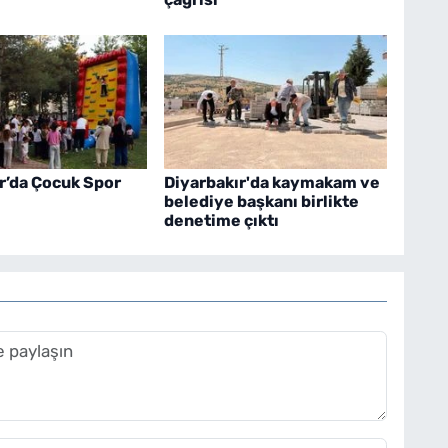
r’da Çocuk Spor
Diyarbakır'da kaymakam ve
belediye başkanı birlikte
denetime çıktı