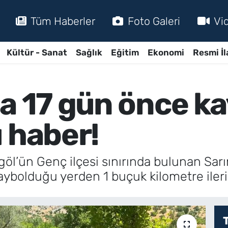
Tüm Haberler
Foto Galeri
Vi
Kültür - Sanat
Sağlık
Eğitim
Ekonomi
Resmi İl
da 17 gün önce k
 haber!
Bingöl’ün Genç ilçesi sınırında bulunan S
aybolduğu yerden 1 buçuk kilometre iler