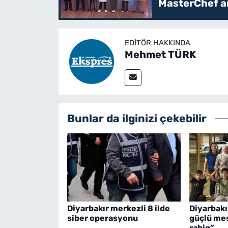
MasterChef an
EDITÖR HAKKINDA
Mehmet TÜRK
Bunlar da ilginizi çekebilir
Diyarbakır merkezli 8 ilde
Diyarbakı
siber operasyonu
güçlü mes
rabin”