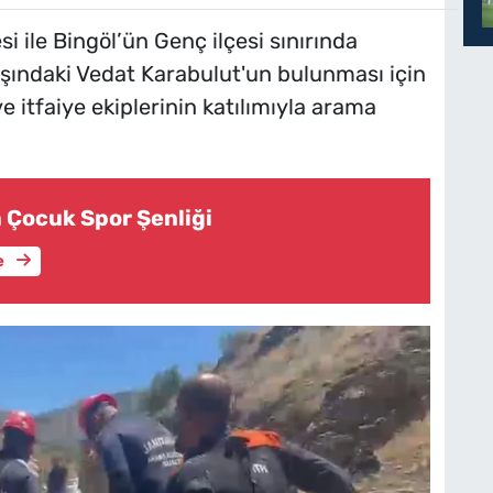
si ile Bingöl’ün Genç ilçesi sınırında
ındaki Vedat Karabulut'un bulunması için
e itfaiye ekiplerinin katılımıyla arama
a Çocuk Spor Şenliği
e