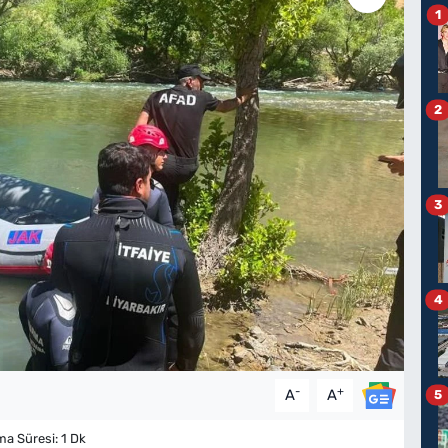
1
2
3
4
-
+
A
A
5
 Süresi: 1 Dk