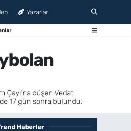
deo
Yazarlar
anlar
aybolan
arım Çayı'na düşen Vedat
ide 17 gün sonra bulundu.
Trend Haberler