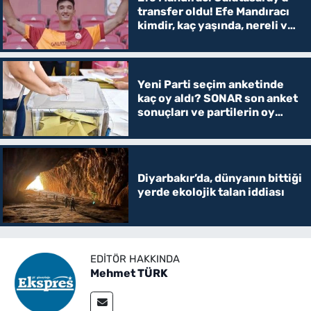
transfer oldu! Efe Mandıracı
kimdir, kaç yaşında, nereli ve
hangi mevkide oynuyor?
Yeni Parti seçim anketinde
kaç oy aldı? SONAR son anket
sonuçları ve partilerin oy
oranları
Diyarbakır’da, dünyanın bittiği
yerde ekolojik talan iddiası
EDITÖR HAKKINDA
Mehmet TÜRK