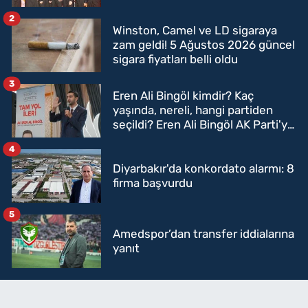
2
Winston, Camel ve LD sigaraya
zam geldi! 5 Ağustos 2026 güncel
sigara fiyatları belli oldu
3
Eren Ali Bingöl kimdir? Kaç
yaşında, nereli, hangi partiden
seçildi? Eren Ali Bingöl AK Parti'ye
mi geçecek?
4
Diyarbakır'da konkordato alarmı: 8
firma başvurdu
5
Amedspor’dan transfer iddialarına
yanıt