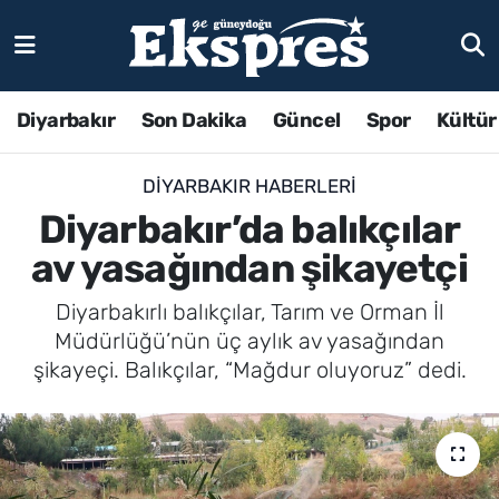
Diyarbakır
Son Dakika
Güncel
Spor
Kültür
DIYARBAKIR HABERLERI
Diyarbakır’da balıkçılar
av yasağından şikayetçi
Diyarbakırlı balıkçılar, Tarım ve Orman İl
Müdürlüğü’nün üç aylık av yasağından
şikayeçi. Balıkçılar, “Mağdur oluyoruz” dedi.