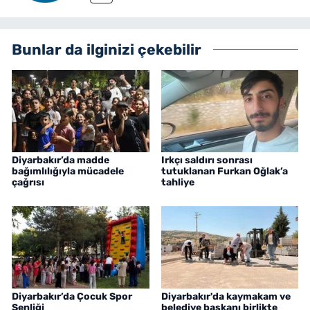
Bunlar da ilginizi çekebilir
Diyarbakır’da madde
Irkçı saldırı sonrası
bağımlılığıyla mücadele
tutuklanan Furkan Oğlak’a
çağrısı
tahliye
Diyarbakır’da Çocuk Spor
Diyarbakır'da kaymakam ve
Şenliği
belediye başkanı birlikte