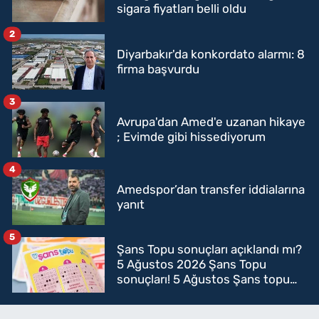
sigara fiyatları belli oldu
2
Diyarbakır'da konkordato alarmı: 8
firma başvurdu
3
Avrupa'dan Amed'e uzanan hikaye
; Evimde gibi hissediyorum
4
Amedspor’dan transfer iddialarına
yanıt
5
Şans Topu sonuçları açıklandı mı?
5 Ağustos 2026 Şans Topu
sonuçları! 5 Ağustos Şans topu
sorgulama