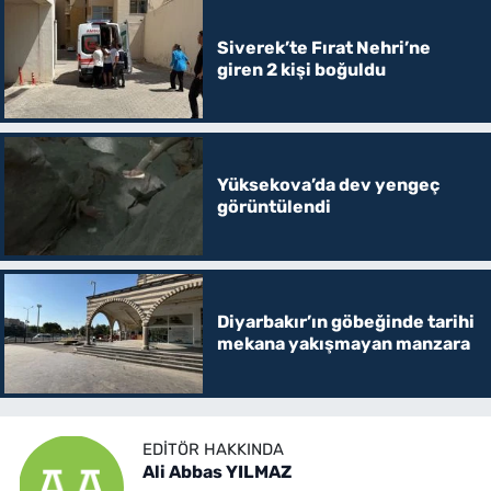
Siverek’te Fırat Nehri’ne
giren 2 kişi boğuldu
Yüksekova’da dev yengeç
görüntülendi
Diyarbakır’ın göbeğinde tarihi
mekana yakışmayan manzara
EDITÖR HAKKINDA
Ali Abbas YILMAZ