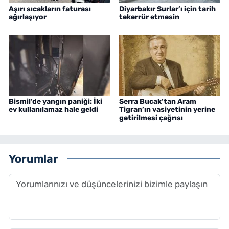
Aşırı sıcakların faturası
Diyarbakır Surlar’ı için tarih
ağırlaşıyor
tekerrür etmesin
Bismil’de yangın paniği: İki
Serra Bucak’tan Aram
ev kullanılamaz hale geldi
Tigran’ın vasiyetinin yerine
getirilmesi çağrısı
Yorumlar