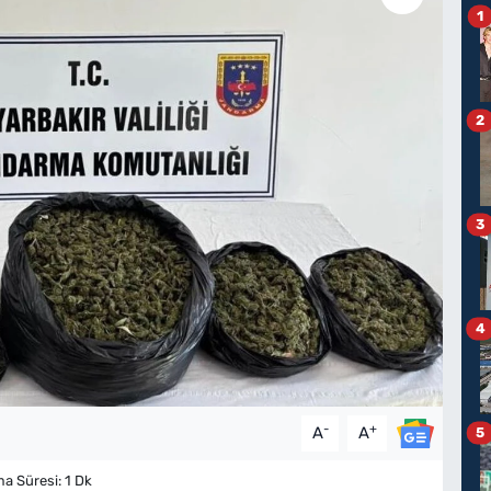
1
2
3
4
-
+
A
A
5
 Süresi: 1 Dk