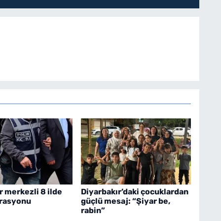
r merkezli 8 ilde
Diyarbakır’daki çocuklardan
erasyonu
güçlü mesaj: “Şiyar be,
rabin”