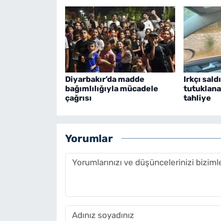
Diyarbakır’da madde
Irkçı sald
bağımlılığıyla mücadele
tutuklana
çağrısı
tahliye
Yorumlar