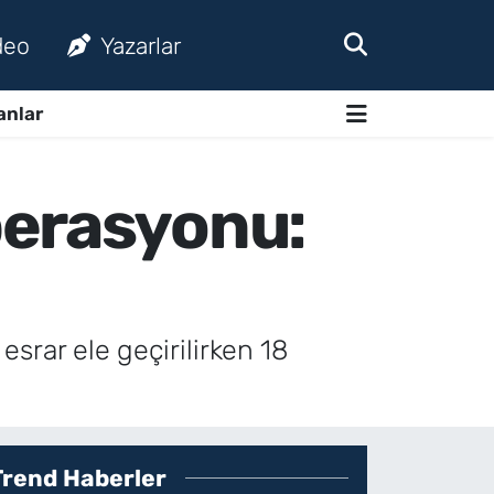
deo
Yazarlar
anlar
perasyonu:
srar ele geçirilirken 18
Trend Haberler