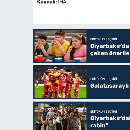
Kaynak:
İHA
EDITÖRÜN SEÇTIĞI
Diyarbakır’da
çeken önerile
EDITÖRÜN SEÇTIĞI
Galatasaraylı
EDITÖRÜN SEÇTIĞI
Diyarbakır’da
rabin”