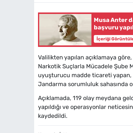
Musa Anter d
başvuru yapı
İçeriği Görüntül
Valilikten yapılan açıklamaya göre
Narkotik Suçlarla Mücadele Şube Mü
uyuşturucu madde ticareti yapan, n
Jandarma sorumluluk sahasında oper
Açıklamada, 119 olay meydana geldi
yapıldığı ve operasyonlar neticesin
kaydedildi.