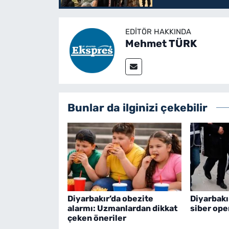
EDITÖR HAKKINDA
Mehmet TÜRK
Bunlar da ilginizi çekebilir
Diyarbakır’da obezite
Diyarbakı
alarmı: Uzmanlardan dikkat
siber op
çeken öneriler