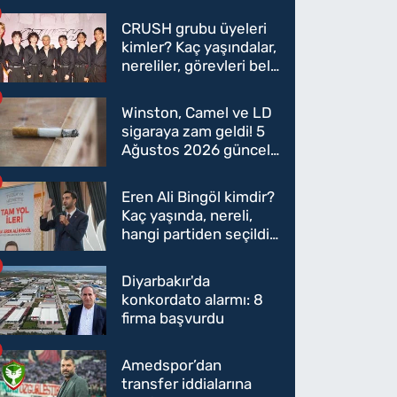
CRUSH grubu üyeleri
kimler? Kaç yaşındalar,
nereliler, görevleri belli
oldu mu?
Winston, Camel ve LD
sigaraya zam geldi! 5
Ağustos 2026 güncel
sigara fiyatları belli
oldu
Eren Ali Bingöl kimdir?
Kaç yaşında, nereli,
hangi partiden seçildi?
Eren Ali Bingöl AK
Parti'ye mi geçecek?
Diyarbakır'da
konkordato alarmı: 8
firma başvurdu
Amedspor’dan
transfer iddialarına