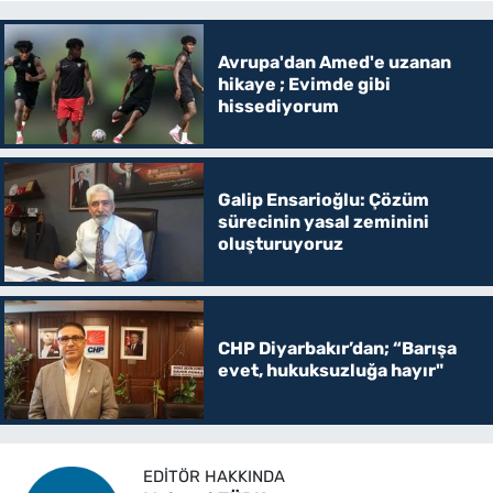
Avrupa'dan Amed'e uzanan
hikaye ; Evimde gibi
hissediyorum
Galip Ensarioğlu: Çözüm
sürecinin yasal zeminini
oluşturuyoruz
CHP Diyarbakır’dan; “Barışa
evet, hukuksuzluğa hayır"
EDITÖR HAKKINDA