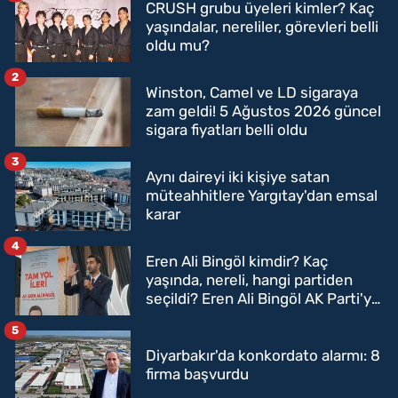
CRUSH grubu üyeleri kimler? Kaç
yaşındalar, nereliler, görevleri belli
oldu mu?
2
Winston, Camel ve LD sigaraya
zam geldi! 5 Ağustos 2026 güncel
sigara fiyatları belli oldu
3
Aynı daireyi iki kişiye satan
müteahhitlere Yargıtay'dan emsal
karar
4
Eren Ali Bingöl kimdir? Kaç
yaşında, nereli, hangi partiden
seçildi? Eren Ali Bingöl AK Parti'ye
mi geçecek?
5
Diyarbakır'da konkordato alarmı: 8
firma başvurdu