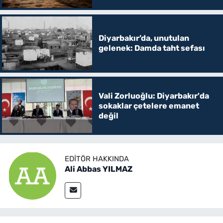
Diyarbakır’da, unutulan
gelenek: Damda taht sefası
Vali Zorluoğlu: Diyarbakır'da
sokaklar çetelere emanet
değil
EDITÖR HAKKINDA
Ali Abbas YILMAZ