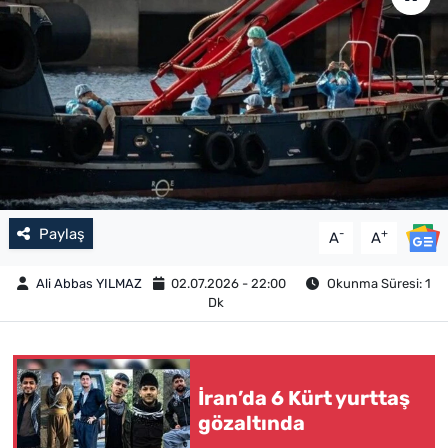
Paylaş
-
+
A
A
Ali Abbas YILMAZ
02.07.2026 - 22:00
Okunma Süresi: 1
Dk
İran’da 6 Kürt yurttaş
gözaltında