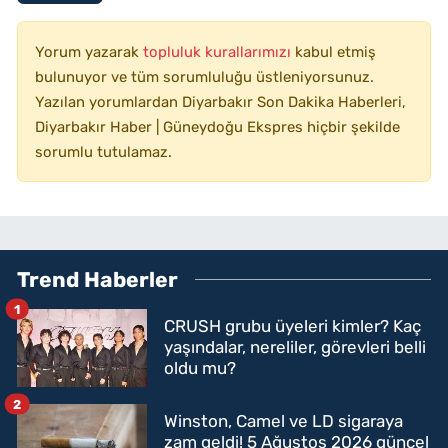
Yorum yazarak
topluluk kurallarımızı
kabul etmiş
bulunuyor ve tüm sorumluluğu üstleniyorsunuz.
Yazılan yorumlardan Diyarbakır Son Dakika Haberleri,
Diyarbakır Haber | Güneydoğu Ekspres hiçbir şekilde
sorumlu tutulamaz.
Trend Haberler
1
CRUSH grubu üyeleri kimler? Kaç
yaşındalar, nereliler, görevleri belli
oldu mu?
2
Winston, Camel ve LD sigaraya
zam geldi! 5 Ağustos 2026 güncel