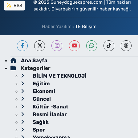
© 2025 Guneydoguekspres.com | Tüm hakları
RSS
saklıdır. Diyarbakır'ın güvenilir haber kaynağı.
Haber Yazılımı:
TE Bilişim
Ana Sayfa
Kategoriler
BİLİM VE TEKNOLOJİ
Eğitim
Ekonomi
Güncel
Kültür -Sanat
Resmi İlanlar
Sağlık
Spor
Yemek-yapma