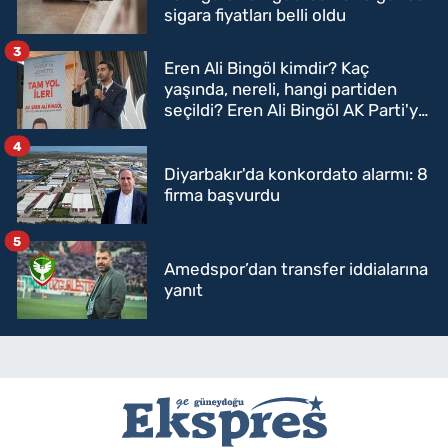
sigara fiyatları belli oldu
3
Eren Ali Bingöl kimdir? Kaç
yaşında, nereli, hangi partiden
seçildi? Eren Ali Bingöl AK Parti'ye
mi geçecek?
4
Diyarbakır'da konkordato alarmı: 8
firma başvurdu
5
Amedspor’dan transfer iddialarına
yanıt