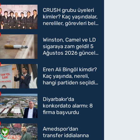
CRUSH grubu üyeleri
kimler? Kaç yaşındalar,
nereliler, görevleri belli
oldu mu?
Winston, Camel ve LD
sigaraya zam geldi! 5
Ağustos 2026 güncel
sigara fiyatları belli
oldu
Eren Ali Bingöl kimdir?
Kaç yaşında, nereli,
hangi partiden seçildi?
Eren Ali Bingöl AK
Parti'ye mi geçecek?
Diyarbakır'da
konkordato alarmı: 8
firma başvurdu
Amedspor’dan
transfer iddialarına