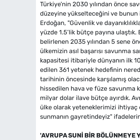
Türkiye'nin 2030 yılından önce sa
düzeyine yükselteceğini ve bunun iç
Erdoğan, "Güvenlik ve dayanıklılık
yüzde 1.5’lik bütçe payına ulaştık
belirlenen 2035 yılından 5 sene ön
ülkemizin asıl başarısı savunma san
kapasitesi itibariyle dünyanın ilk 10
edilen 361 yetenek hedefinin nered
tarihinin öncesinde karşılamış olaca
hissedilen hava ve füze savunma ka
milyar dolar ilave bütçe ayırdık. 
ülke olarak yeteneklerimizi ihtiya
sunmanın gayretindeyiz" ifadelerini
'AVRUPA SUNİ BİR BÖLÜNMEYE 