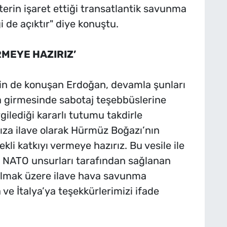
erin işaret ettiği transatlantik savunma
 de açıktır" diye konuştu.
RMEYE HAZIRIZ’
işkin de konuşan Erdoğan, devamla şunları
na girmesinde sabotaj teşebbüslerine
lediği kararlı tutumu takdirle
ıza ilave olarak Hürmüz Boğazı’nın
li katkıyı vermeye hazırız. Bu vesile ile
şı NATO unsurları tarafından sağlanan
olmak üzere ilave hava savunma
ve İtalya’ya teşekkürlerimizi ifade