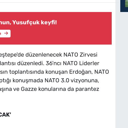
nun, Yusufçuk keyfi!
e
ştepe'de düzenlenecek NATO Zirvesi
antısı düzenledi. 36'ncı NATO Liderler
sın toplantısında konuşan Erdoğan, NATO
yaptığı konuşmada NATO 3.0 vizyonuna,
şına ve Gazze konularına da parantez
CAK'