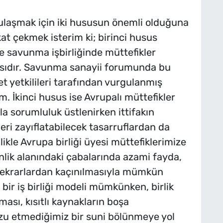
ulaşmak için iki hususun önemli olduğuna
kat çekmek isterim ki; birinci husus
 savunma işbirliğinde müttefikler
masıdır. Savunma sanayii forumunda bu
yetkilileri tarafından vurgulanmış
. İkinci husus ise Avrupalı müttefikler
a sorumluluk üstlenirken ittifakın
leri zayıflatabilecek tasarruflardan da
kle Avrupa birliği üyesi müttefiklerimize
nlik alanındaki çabalarında azami fayda,
tekrarlardan kaçınılmasıyla mümkün
i bir iş birliği modeli mümkünken, birlik
ası, kısıtlı kaynakların boşa
rzu etmediğimiz bir suni bölünmeye yol