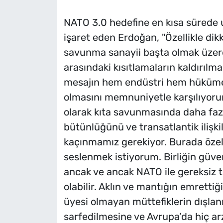
NATO 3.0 hedefine en kısa sürede 
işaret eden Erdoğan, "Özellikle dik
savunma sanayii başta olmak üzere
arasındaki kısıtlamaların kaldırıl
mesajın hem endüstri hem hükümet 
olmasını memnuniyetle karşılıyorum
olarak kıta savunmasında daha fazl
bütünlüğünü ve transatlantik ilişki
kaçınmamız gerekiyor. Burada özelli
seslenmek istiyorum. Birliğin güve
ancak ve ancak NATO ile gereksiz 
olabilir. Aklın ve mantığın emrettiğ
üyesi olmayan müttefiklerin dışlanm
sarfedilmesine ve Avrupa’da hiç a