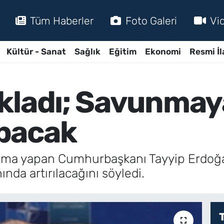
Tüm Haberler
Foto Galeri
Vi
Kültür - Sanat
Sağlık
Eğitim
Ekonomi
Resmi İl
kladı; Savunmay
pacak
lama yapan Cumhurbaşkanı Tayyip Erdoğa
nda artırılacağını söyledi.