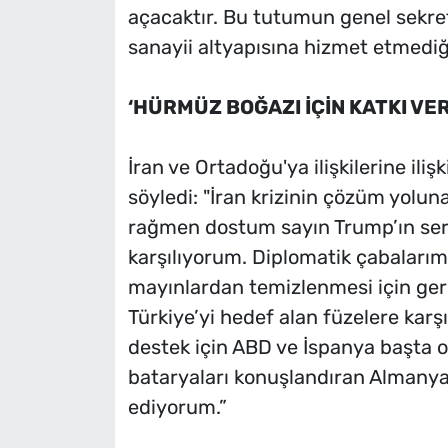
açacaktır. Bu tutumun genel sekret
sanayii altyapısına hizmet etmediği
‘HÜRMÜZ BOĞAZI İÇİN KATKI VE
İran ve Ortadoğu'ya ilişkilerine il
söyledi: "İran krizinin çözüm yolu
rağmen dostum sayın Trump’ın sergi
karşılıyorum. Diplomatik çabalarım
mayınlardan temizlenmesi için gerek
Türkiye’yi hedef alan füzelere kar
destek için ABD ve İspanya başta 
bataryaları konuşlandıran Almanya 
ediyorum.”