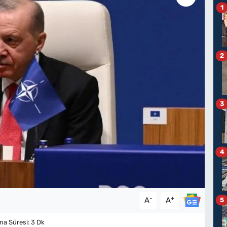
1
2
3
4
-
+
A
A
5
 Süresi: 3 Dk