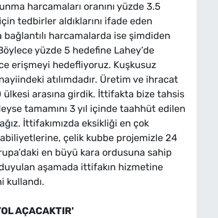
vunma harcamaları oranını yüzde 3.5
in tedbirler aldıklarını ifade eden
la bağlantılı harcamalarda ise şimdiden
. Böylece yüzde 5 hedefine Lahey’de
ce erişmeyi hedefliyoruz. Kuşkusuz
ayiindeki atılımdadır. Üretim ve ihracat
 ülkesi arasına girdik. İttifakta bize tahsis
eyse tamamını 3 yıl içinde taahhüt edilen
ğız. İttifakımızda eksikliği en çok
biliyetlerine, çelik kubbe projemizle 24
Avrupa’daki en büyü kara ordusuna sahip
ç duyulan aşamada ittifakın hizmetine
 kullandı.
YOL AÇACAKTIR'