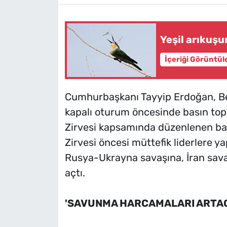
Yeşil arıkuşu
İçeriği Görüntül
Cumhurbaşkanı Tayyip Erdoğan, Be
kapalı oturum öncesinde basın topl
Zirvesi kapsamında düzenlenen ba
Zirvesi öncesi müttefik liderlere 
Rusya-Ukrayna savaşına, İran sava
açtı.
'SAVUNMA HARCAMALARI ARTA