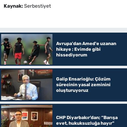
Kaynak:
Serbestiyet
Avrupa'dan Amed'e uzanan
hikaye ; Evimde gibi
hissediyorum
Galip Ensarioğlu: Çözüm
sürecinin yasal zeminini
oluşturuyoruz
CHP Diyarbakır’dan; “Barışa
evet, hukuksuzluğa hayır"