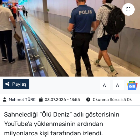
Paylaş
-
+
A
A
Mehmet TÜRK
03.07.2026 - 13:55
Okunma Süresi: 5 Dk
Sahnelediği “Ölü Deniz” adlı gösterisinin
YouTube’a yüklenmesinin ardından
milyonlarca kişi tarafından izlendi.