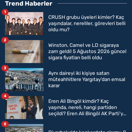
Trend Haberler
1
CRUSH grubu üyeleri kimler? Kaç
yaşındalar, nereliler, görevleri belli
oldu mu?
2
Winston, Camel ve LD sigaraya
zam geldi! 5 Ağustos 2026 güncel
sigara fiyatları belli oldu
3
Aynı daireyi iki kişiye satan
müteahhitlere Yargıtay'dan emsal
karar
4
Eren Ali Bingöl kimdir? Kaç
yaşında, nereli, hangi partiden
seçildi? Eren Ali Bingöl AK Parti'ye
mi geçecek?
5