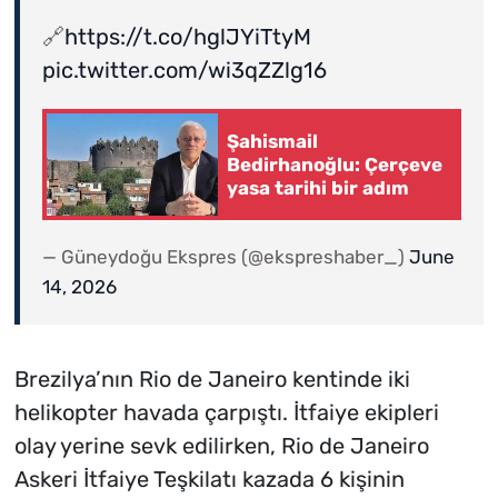
🔗
https://t.co/hglJYiTtyM
pic.twitter.com/wi3qZZlg16
Şahismail
Bedirhanoğlu: Çerçeve
yasa tarihi bir adım
— Güneydoğu Ekspres (@ekspreshaber_)
June
14, 2026
Brezilya’nın Rio de Janeiro kentinde iki
helikopter havada çarpıştı. İtfaiye ekipleri
olay yerine sevk edilirken, Rio de Janeiro
Askeri İtfaiye Teşkilatı kazada 6 kişinin