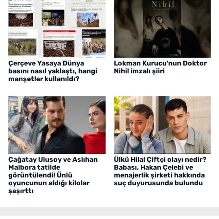
Çerçeve Yasaya Dünya
Lokman Kurucu'nun Doktor
basını nasıl yaklaştı, hangi
Nihil imzalı şiiri
manşetler kullanıldı?
Çağatay Ulusoy ve Aslıhan
Ülkü Hilal Çiftçi olayı nedir?
Malbora tatilde
Babası, Hakan Çelebi ve
görüntülendi! Ünlü
menajerlik şirketi hakkında
oyuncunun aldığı kilolar
suç duyurusunda bulundu
şaşırttı