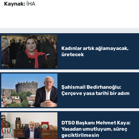
Kaynak:
İHA
Kadınlar artık ağlamayacak,
üretecek
Şahismail Bedirhanoğlu:
Çerçeve yasa tarihi bir adım
DTSO Başkanı Mehmet Kaya:
Yasadan umutluyum, süreç
geciktirilmesin