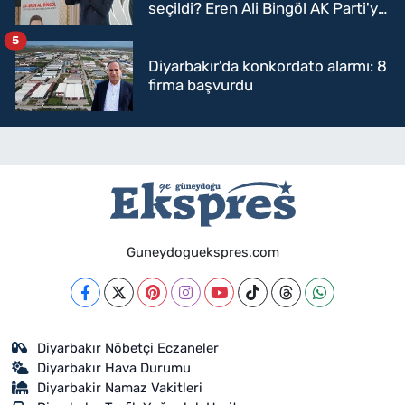
seçildi? Eren Ali Bingöl AK Parti'ye
mi geçecek?
5
Diyarbakır'da konkordato alarmı: 8
firma başvurdu
Guneydoguekspres.com
Diyarbakır Nöbetçi Eczaneler
Diyarbakır Hava Durumu
Diyarbakir Namaz Vakitleri