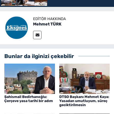
EDITÖR HAKKINDA
Mehmet TÜRK
Bunlar da ilginizi çekebilir
Şahismail Bedirhanoğlu:
DTSO Başkanı Mehmet Kaya:
Çerçeve yasa tarihi bir adım
Yasadan umutluyum, süreç
geciktirilmesin