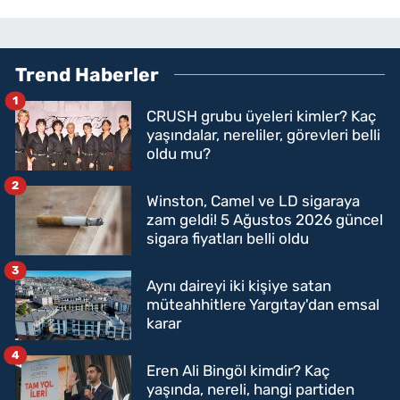
Trend Haberler
1
CRUSH grubu üyeleri kimler? Kaç
yaşındalar, nereliler, görevleri belli
oldu mu?
2
Winston, Camel ve LD sigaraya
zam geldi! 5 Ağustos 2026 güncel
sigara fiyatları belli oldu
3
Aynı daireyi iki kişiye satan
müteahhitlere Yargıtay'dan emsal
karar
4
Eren Ali Bingöl kimdir? Kaç
yaşında, nereli, hangi partiden