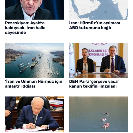
Pezeşkiyan: Ayakta
İran: Hürmüz’ün açılması
kaldıysak, İran halkı
ABD tutumuna bağlı
sayesinde
‘İran ve Umman Hürmüz için
DEM Parti 'çerçeve yasa'
anlaştı’ iddiası
kanun teklifini imzaladı