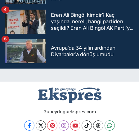
4
Eren Ali Bingöl kimdir? Kaç
yaşında, nereli, hangi partiden
seçildi? Eren Ali Bingöl AK Parti'ye
mi geçecek?
5
Avrupa’da 34 yılın ardından
Diyarbakır’a dönüş umudu
Guneydoguekspres.com