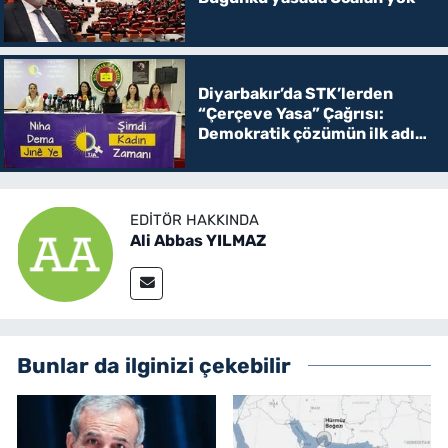
Diyarbakır’da STK’lerden
“Çerçeve Yasa” Çağrısı:
Demokratik çözümün ilk adımı
olmalı
EDITÖR HAKKINDA
Ali Abbas YILMAZ
Bunlar da ilginizi çekebilir