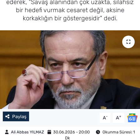
ederek, "Savaş alanından çok uzakta, silahsız
bir hedefi vurmak cesaret değil, aksine
korkaklığın bir göstergesidir" dedi.
Paylaş
-
+
A
A
Ali Abbas YILMAZ
30.06.2026 - 20:00
Okunma Süresi: 1
Dk