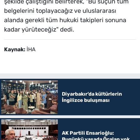
şekilde çalıştığını belirterek, "Bu suçun tüm
belgelerini toplayacağız ve uluslararası
alanda gerekli tüm hukuki takipleri sonuna
kadar yürüteceğiz" dedi.
Kaynak:
İHA
Diyarbakır’da kültürlerin
İngilizce buluşması
AK Partili Ensarioğlu:
Bugünkü yasada Öcalan yok