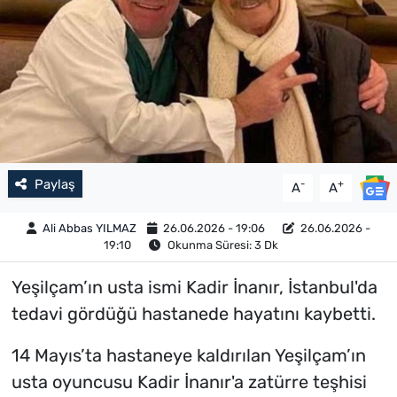
Paylaş
-
+
A
A
Ali Abbas YILMAZ
26.06.2026 - 19:06
26.06.2026 -
19:10
Okunma Süresi: 3 Dk
Yeşilçam’ın usta ismi Kadir İnanır, İstanbul'da
tedavi gördüğü hastanede hayatını kaybetti.
14 Mayıs’ta hastaneye kaldırılan Yeşilçam’ın
usta oyuncusu Kadir İnanır'a zatürre teşhisi