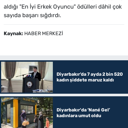
aldığı "En İyi Erkek Oyuncu" ödülleri dâhil çok
sayıda başarı sığdırdı.
Kaynak:
HABER MERKEZİ
Diyarbakır’da 7 ayda 2 bin 520
kadın şiddete maruz kaldı
Diyarbakır'da ‘Nané Gel’
kadınlara umut oldu