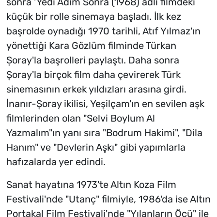
sonra ‘Yedi Adım Sonra (1968) adlı filmdeki
küçük bir rolle sinemaya başladı. İlk kez
başrolde oynadığı 1970 tarihli, Atıf Yılmaz'ın
yönettiği Kara Gözlüm filminde Türkan
Şoray'la başrolleri paylaştı. Daha sonra
Şoray'la birçok film daha çevirerek Türk
sinemasının erkek yıldızları arasına girdi.
İnanır-Şoray ikilisi, Yeşilçam'ın en sevilen aşk
filmlerinden olan "Selvi Boylum Al
Yazmalım"ın yanı sıra "Bodrum Hakimi", "Dila
Hanım" ve "Devlerin Aşkı" gibi yapımlarla
hafızalarda yer edindi.
Sanat hayatına 1973'te Altın Koza Film
Festivali'nde "Utanç" filmiyle, 1986'da ise Altın
Portakal Film Festivali'nde "Yılanların Öcü" ile