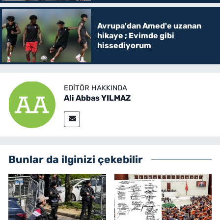
Avrupa'dan Amed'e uzanan
hikaye ; Evimde gibi
hissediyorum
EDITÖR HAKKINDA
Ali Abbas YILMAZ
Bunlar da ilginizi çekebilir