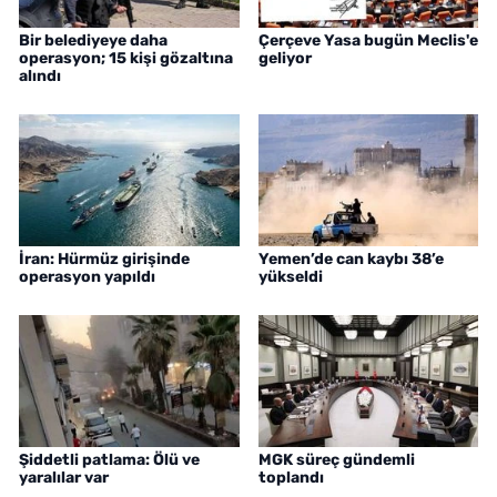
Bir belediyeye daha
Çerçeve Yasa bugün Meclis'e
operasyon; 15 kişi gözaltına
geliyor
alındı
İran: Hürmüz girişinde
Yemen’de can kaybı 38’e
operasyon yapıldı
yükseldi
Şiddetli patlama: Ölü ve
MGK süreç gündemli
yaralılar var
toplandı