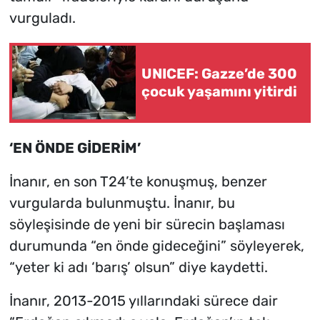
vurguladı.
UNICEF: Gazze’de 300
çocuk yaşamını yitirdi
‘EN ÖNDE GİDERİM’
İnanır, en son T24’te konuşmuş, benzer
vurgularda bulunmuştu. İnanır, bu
söyleşisinde de yeni bir sürecin başlaması
durumunda “en önde gideceğini” söyleyerek,
“yeter ki adı ‘barış’ olsun” diye kaydetti.
İnanır, 2013-2015 yıllarındaki sürece dair