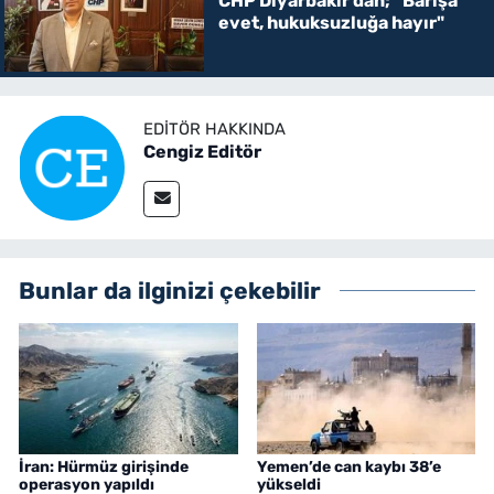
CHP Diyarbakır’dan; “Barışa
evet, hukuksuzluğa hayır"
EDITÖR HAKKINDA
Cengiz Editör
Bunlar da ilginizi çekebilir
İran: Hürmüz girişinde
Yemen’de can kaybı 38’e
operasyon yapıldı
yükseldi