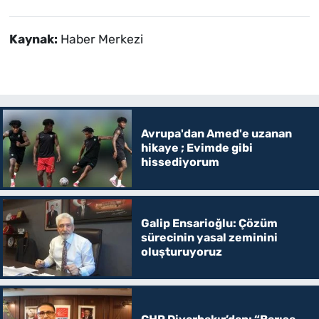
Kaynak:
Haber Merkezi
Avrupa'dan Amed'e uzanan
hikaye ; Evimde gibi
hissediyorum
Galip Ensarioğlu: Çözüm
sürecinin yasal zeminini
oluşturuyoruz