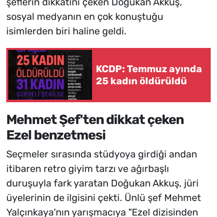
şeflerin dikkatini çeken Doğukan Akkuş,
sosyal medyanın en çok konuştuğu
isimlerden biri haline geldi.
KCDP: Temmuz ayında
25 kadın öldürüldü
Mehmet Şef'ten dikkat çeken
Ezel benzetmesi
Seçmeler sırasında stüdyoya girdiği andan
itibaren retro giyim tarzı ve ağırbaşlı
duruşuyla fark yaratan Doğukan Akkuş, jüri
üyelerinin de ilgisini çekti. Ünlü şef Mehmet
Yalçınkaya'nın yarışmacıya "Ezel dizisinden