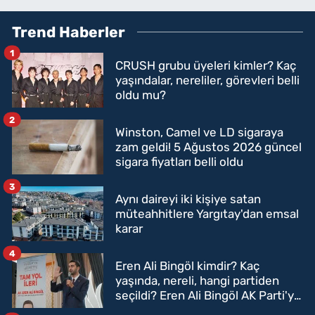
Trend Haberler
1
CRUSH grubu üyeleri kimler? Kaç
yaşındalar, nereliler, görevleri belli
oldu mu?
2
Winston, Camel ve LD sigaraya
zam geldi! 5 Ağustos 2026 güncel
sigara fiyatları belli oldu
3
Aynı daireyi iki kişiye satan
müteahhitlere Yargıtay'dan emsal
karar
4
Eren Ali Bingöl kimdir? Kaç
yaşında, nereli, hangi partiden
seçildi? Eren Ali Bingöl AK Parti'ye
mi geçecek?