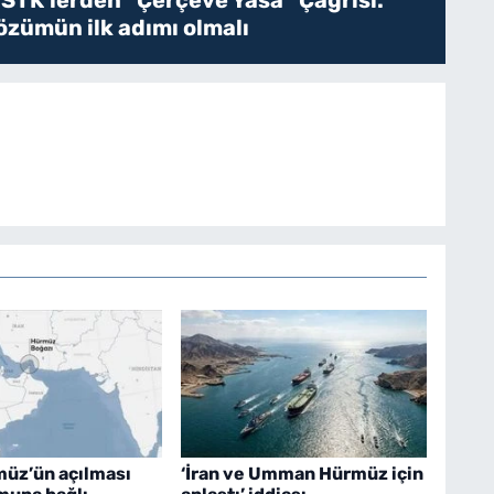
zümün ilk adımı olmalı
müz’ün açılması
‘İran ve Umman Hürmüz için