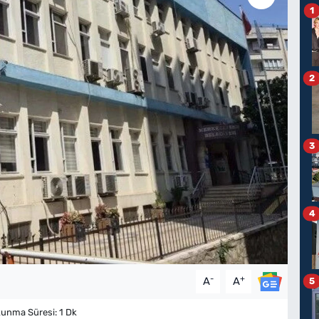
1
2
3
4
-
+
A
A
5
unma Süresi: 1 Dk