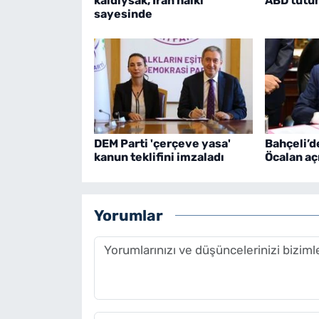
kaldıysak, İran halkı
ABD tutu
sayesinde
DEM Parti 'çerçeve yasa'
Bahçeli’d
kanun teklifini imzaladı
Öcalan aç
Yorumlar