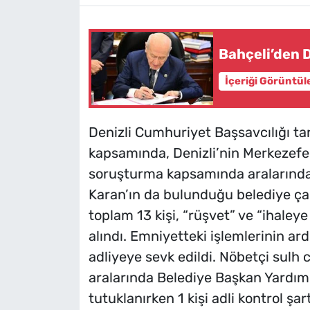
Bahçeli’den 
İçeriği Görüntül
Denizli Cumhuriyet Başsavcılığı t
kapsamında, Denizli’nin Merkezefen
soruşturma kapsamında aralarında
Karan’ın da bulunduğu belediye çalış
toplam 13 kişi, “rüşvet” ve “ihaleye
alındı. Emniyetteki işlemlerinin ar
adliyeye sevk edildi. Nöbetçi sulh 
aralarında Belediye Başkan Yardım
tutuklanırken 1 kişi adli kontrol şart