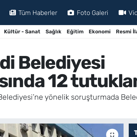
Tüm Haberler
Foto Galeri
Vi
Kültür - Sanat
Sağlık
Eğitim
Ekonomi
Resmi İl
i Belediyesi
sında 12 tutukl
 Belediyesi’ne yönelik soruşturmada Bele