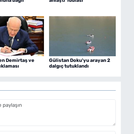
muna bağlı
anlaştı’ iddiası
en Demirtaş ve
Gülistan Doku'yu arayan 2
ıklaması
dalgıç tutuklandı