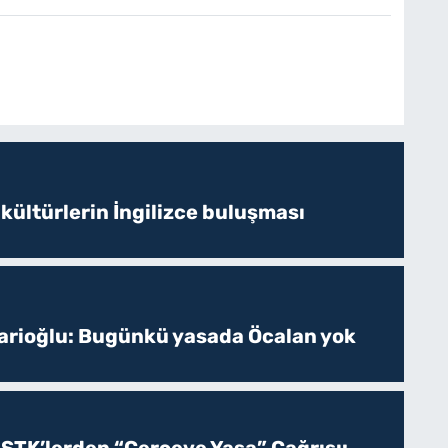
 kültürlerin İngilizce buluşması
sarioğlu: Bugünkü yasada Öcalan yok
 STK’lerden “Çerçeve Yasa” Çağrısı: