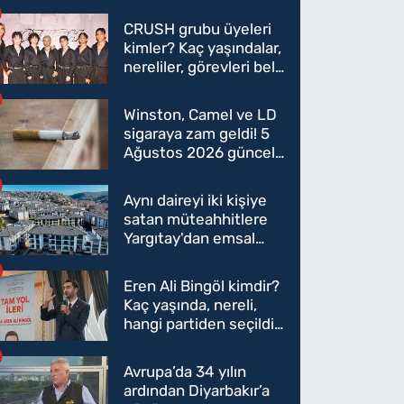
CRUSH grubu üyeleri
kimler? Kaç yaşındalar,
nereliler, görevleri belli
oldu mu?
Winston, Camel ve LD
sigaraya zam geldi! 5
Ağustos 2026 güncel
sigara fiyatları belli
oldu
Aynı daireyi iki kişiye
satan müteahhitlere
Yargıtay'dan emsal
karar
Eren Ali Bingöl kimdir?
Kaç yaşında, nereli,
hangi partiden seçildi?
Eren Ali Bingöl AK
Parti'ye mi geçecek?
Avrupa’da 34 yılın
ardından Diyarbakır’a