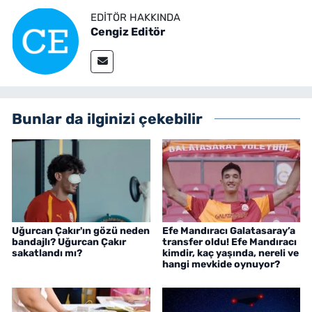
EDITÖR HAKKINDA
Cengiz Editör
Bunlar da ilginizi çekebilir
Uğurcan Çakır'ın gözü neden
Efe Mandıracı Galatasaray’a
bandajlı? Uğurcan Çakır
transfer oldu! Efe Mandıracı
sakatlandı mı?
kimdir, kaç yaşında, nereli ve
hangi mevkide oynuyor?