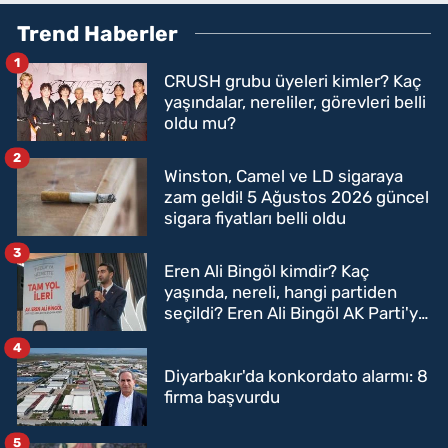
Trend Haberler
1
CRUSH grubu üyeleri kimler? Kaç
yaşındalar, nereliler, görevleri belli
oldu mu?
2
Winston, Camel ve LD sigaraya
zam geldi! 5 Ağustos 2026 güncel
sigara fiyatları belli oldu
3
Eren Ali Bingöl kimdir? Kaç
yaşında, nereli, hangi partiden
seçildi? Eren Ali Bingöl AK Parti'ye
mi geçecek?
4
Diyarbakır'da konkordato alarmı: 8
firma başvurdu
5