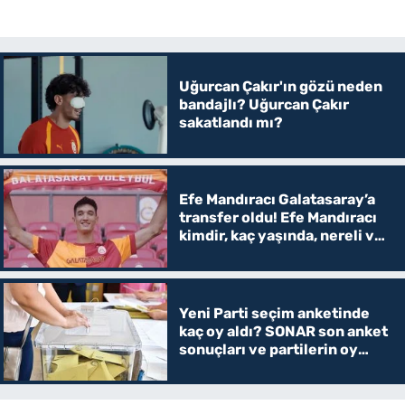
Uğurcan Çakır'ın gözü neden
bandajlı? Uğurcan Çakır
sakatlandı mı?
Efe Mandıracı Galatasaray’a
transfer oldu! Efe Mandıracı
kimdir, kaç yaşında, nereli ve
hangi mevkide oynuyor?
Yeni Parti seçim anketinde
kaç oy aldı? SONAR son anket
sonuçları ve partilerin oy
oranları