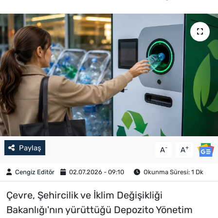
Paylaş
-
+
A
A
Cengiz Editör
02.07.2026 - 09:10
Okunma Süresi: 1 Dk
Çevre, Şehircilik ve İklim Değişikliği
Bakanlığı'nın yürüttüğü Depozito Yönetim