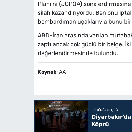
Planı'nı (JCPOA) sona erdirmesine 
silah kazandırıyordu. Ben onu ipt
bombardıman uçaklarıyla bunu bir
ABD-İran arasında varılan mutabaka
zaptı ancak çok güçlü bir belge. İki 
değerlendirmesinde bulundu.
Kaynak:
AA
EDITÖRÜN SEÇTIĞI
Diyarbakır’da
Köprü