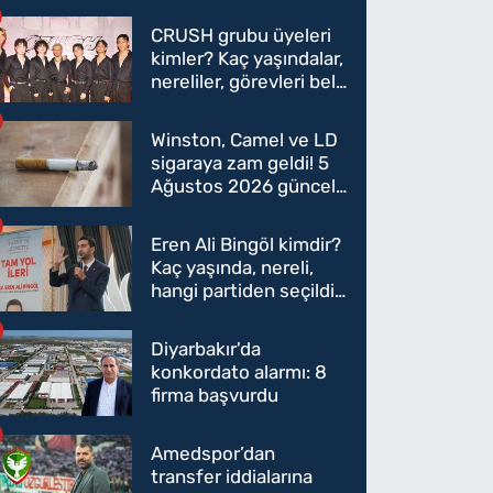
CRUSH grubu üyeleri
kimler? Kaç yaşındalar,
nereliler, görevleri belli
oldu mu?
Winston, Camel ve LD
sigaraya zam geldi! 5
Ağustos 2026 güncel
sigara fiyatları belli
oldu
Eren Ali Bingöl kimdir?
Kaç yaşında, nereli,
hangi partiden seçildi?
Eren Ali Bingöl AK
Parti'ye mi geçecek?
Diyarbakır'da
konkordato alarmı: 8
firma başvurdu
Amedspor’dan
transfer iddialarına