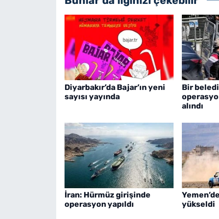
Bunlar da ilginizi çekebilir
Diyarbakır’da Bajar’ın yeni
Bir beled
sayısı yayında
operasyon
alındı
İran: Hürmüz girişinde
Yemen’de 
operasyon yapıldı
yükseldi