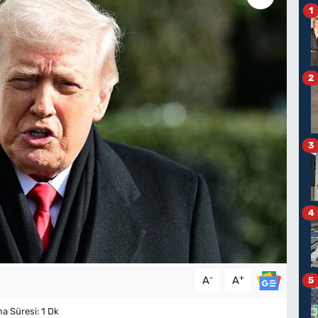
1
2
3
4
-
+
A
A
5
 Süresi: 1 Dk