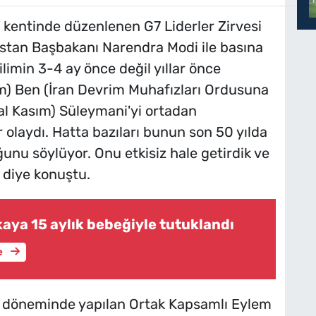
 kentinde düzenlenen G7 Liderler Zirvesi
istan Başbakanı Narendra Modi ile basına
ilimin 3-4 ay önce değil yıllar önce
lim) Ben (İran Devrim Muhafızları Ordusuna
l Kasım) Süleymani'yi ortadan
 olaydı. Hatta bazıları bunun son 50 yılda
unu söylüyor. Onu etkisiz hale getirdik ve
." diye konuştu.
aya 15 aylık bebeğiyle tutuklandı
e
 döneminde yapılan Ortak Kapsamlı Eylem