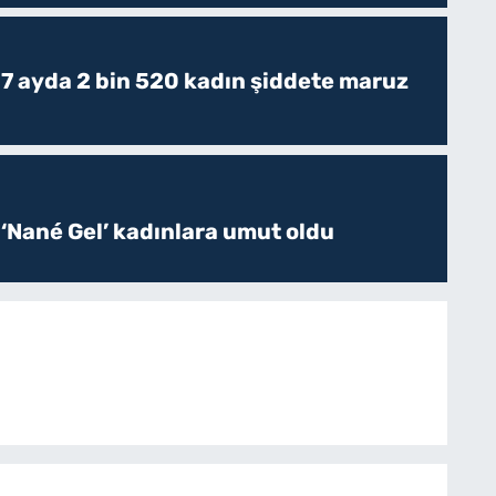
 7 ayda 2 bin 520 kadın şiddete maruz
 ‘Nané Gel’ kadınlara umut oldu