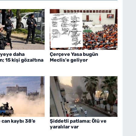
iyeye daha
Çerçeve Yasa bugün
; 15 kişi gözaltına
Meclis'e geliyor
can kaybı 38’e
Şiddetli patlama: Ölü ve
yaralılar var