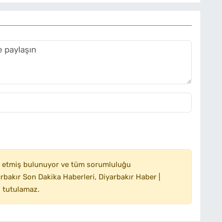
 etmiş bulunuyor ve tüm sorumluluğu
bakır Son Dakika Haberleri, Diyarbakır Haber |
 tutulamaz.