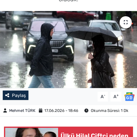
Paylaş
-
+
A
A
Mehmet TÜRK
17.06.2026 - 18:46
Okunma Süresi: 1 Dk
Ülkü Hilal Çiftçi neden