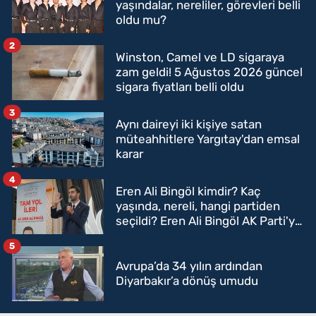
yaşındalar, nereliler, görevleri belli
oldu mu?
2
Winston, Camel ve LD sigaraya
zam geldi! 5 Ağustos 2026 güncel
sigara fiyatları belli oldu
3
Aynı daireyi iki kişiye satan
müteahhitlere Yargıtay'dan emsal
karar
4
Eren Ali Bingöl kimdir? Kaç
yaşında, nereli, hangi partiden
seçildi? Eren Ali Bingöl AK Parti'ye
mi geçecek?
5
Avrupa’da 34 yılın ardından
Diyarbakır’a dönüş umudu