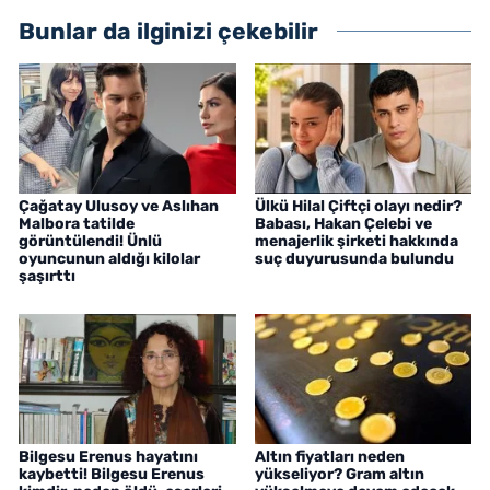
Bunlar da ilginizi çekebilir
Çağatay Ulusoy ve Aslıhan
Ülkü Hilal Çiftçi olayı nedir?
Malbora tatilde
Babası, Hakan Çelebi ve
görüntülendi! Ünlü
menajerlik şirketi hakkında
oyuncunun aldığı kilolar
suç duyurusunda bulundu
şaşırttı
Bilgesu Erenus hayatını
Altın fiyatları neden
kaybetti! Bilgesu Erenus
yükseliyor? Gram altın