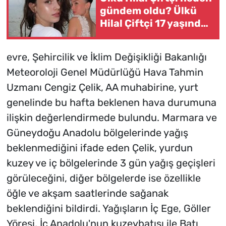
gündem oldu? Ülkü
Hilal Çiftçi 17 yaşında
mı, kaç yaşında?
evre, Şehircilik ve İklim Değişikliği Bakanlığı
Meteoroloji Genel Müdürlüğü Hava Tahmin
Uzmanı Cengiz Çelik, AA muhabirine, yurt
genelinde bu hafta beklenen hava durumuna
ilişkin değerlendirmede bulundu. Marmara ve
Güneydoğu Anadolu bölgelerinde yağış
beklenmediğini ifade eden Çelik, yurdun
kuzey ve iç bölgelerinde 3 gün yağış geçişleri
görüleceğini, diğer bölgelerde ise özellikle
öğle ve akşam saatlerinde sağanak
beklendiğini bildirdi. Yağışların İç Ege, Göller
Yöresi, İç Anadolu'nun kuzeybatısı ile Batı