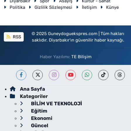
Diyarbakır
Spor
Asayiş
Kültür - Sanat
Politika
Gizlilik Sözleşmesi
İletişim
Künye
© 2025 Guneydoguekspres.com | Tüm hakları
RSS
saklıdır. Diyarbakır'ın güvenilir haber kaynağı.
Haber Yazılımı:
TE Bilişim
Ana Sayfa
Kategoriler
BİLİM VE TEKNOLOJİ
Eğitim
Ekonomi
Güncel