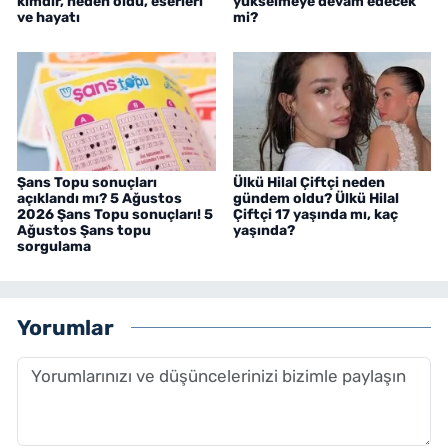
kimdir, neden öldü, eserleri
yükselmeye devam edecek
ve hayatı
mi?
Şans Topu sonuçları
Ülkü Hilal Çiftçi neden
açıklandı mı? 5 Ağustos
gündem oldu? Ülkü Hilal
2026 Şans Topu sonuçları! 5
Çiftçi 17 yaşında mı, kaç
Ağustos Şans topu
yaşında?
sorgulama
Yorumlar