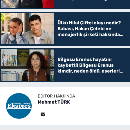
şaşırttı
Ülkü Hilal Çiftçi olayı nedir?
Babası, Hakan Çelebi ve
menajerlik şirketi hakkında
suç duyurusunda bulundu
Bilgesu Erenus hayatını
kaybetti! Bilgesu Erenus
kimdir, neden öldü, eserleri
ve hayatı
EDITÖR HAKKINDA
Mehmet TÜRK