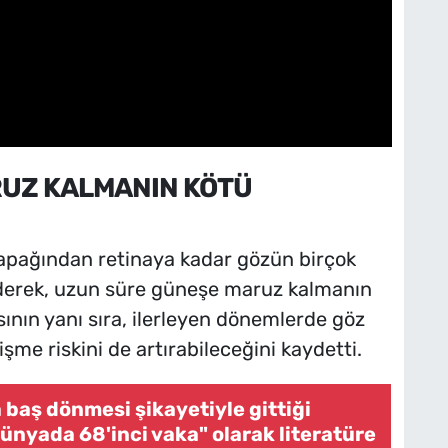
UZ KALMANIN KÖTÜ
kapağından retinaya kadar gözün birçok
ederek, uzun süre güneşe maruz kalmanın
masının yanı sıra, ilerleyen dönemlerde göz
me riskini de artırabileceğini kaydetti.
 baş dönmesi şikayetiyle gittiği
ünyada 68'inci vaka" olarak literatüre