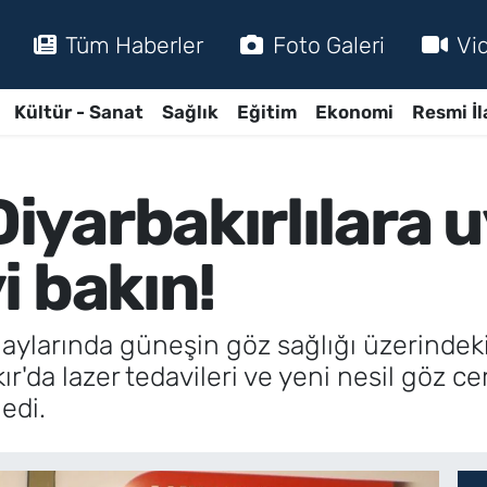
Tüm Haberler
Foto Galeri
Vi
Kültür - Sanat
Sağlık
Eğitim
Ekonomi
Resmi İl
yarbakırlılara u
i bakın!
 aylarında güneşin göz sağlığı üzerindeki
ır'da lazer tedavileri ve yeni nesil göz c
ledi.