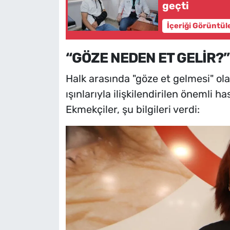
geçti
İçeriği Görüntül
“GÖZE NEDEN ET GELİR?”
Halk arasında "göze et gelmesi" ol
ışınlarıyla ilişkilendirilen önemli h
Ekmekçiler, şu bilgileri verdi: