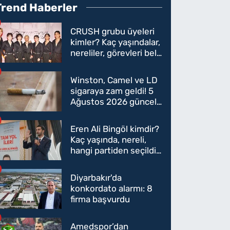
Trend Haberler
CRUSH grubu üyeleri
kimler? Kaç yaşındalar,
nereliler, görevleri belli
oldu mu?
Winston, Camel ve LD
sigaraya zam geldi! 5
Ağustos 2026 güncel
sigara fiyatları belli
oldu
Eren Ali Bingöl kimdir?
Kaç yaşında, nereli,
hangi partiden seçildi?
Eren Ali Bingöl AK
Parti'ye mi geçecek?
Diyarbakır'da
konkordato alarmı: 8
firma başvurdu
Amedspor’dan