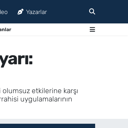
deo
Yazarlar
anlar
yarı:
 olumsuz etkilerine karşı
errahisi uygulamalarının