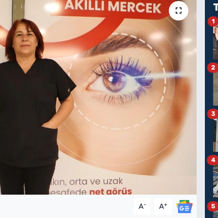
1
2
3
4
-
+
A
A
5