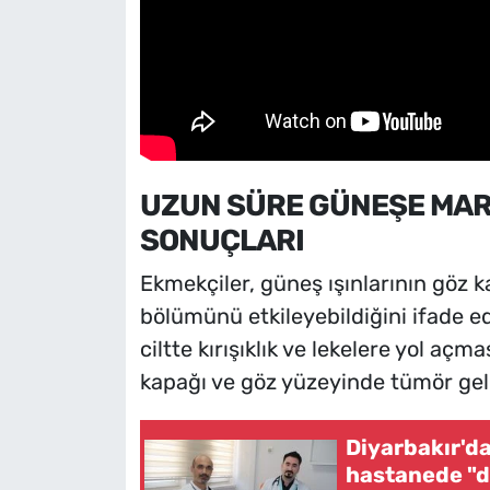
UZUN SÜRE GÜNEŞE MAR
SONUÇLARI
Ekmekçiler, güneş ışınlarının göz 
bölümünü etkileyebildiğini ifade 
ciltte kırışıklık ve lekelere yol aç
kapağı ve göz yüzeyinde tümör geliş
Diyarbakır'da
hastanede "d