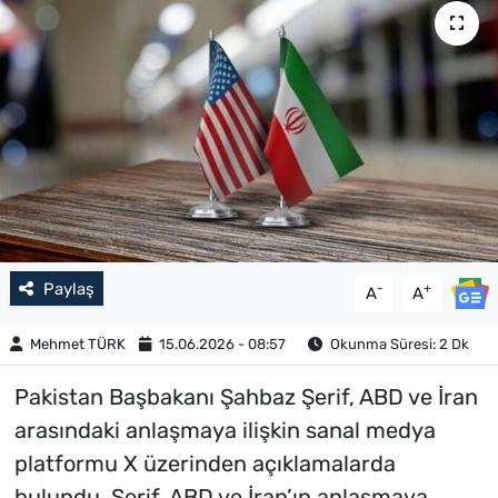
Paylaş
-
+
A
A
Mehmet TÜRK
15.06.2026 - 08:57
Okunma Süresi: 2 Dk
Pakistan Başbakanı Şahbaz Şerif, ABD ve İran
arasındaki anlaşmaya ilişkin sanal medya
platformu X üzerinden açıklamalarda
bulundu. Şerif, ABD ve İran’ın anlaşmaya