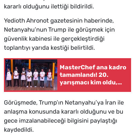
kararlı olduğunu ilettiği bildirildi.
Yedioth Ahronot gazetesinin haberinde,
Netanyahu’nun Trump ile görüşmek için
güvenlik kabinesi ile gerçekleştirdiği
toplantıyı yarıda kestiği belirtildi.
MasterChef ana kadro
tamamlandı! 20.
yarışmacı kim oldu,
ana kadroya kimler
girdi?
Görüşmede, Trump’ın Netanyahu’ya İran ile
anlaşma konusunda kararlı olduğunu ve bu
gece imzalanabileceği bilgisini paylaştığı
kaydedildi.