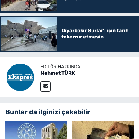
Diyarbakır Surlar’ı için tarih
tekerrür etmesin
EDITÖR HAKKINDA
Mehmet TÜRK
Bunlar da ilginizi çekebilir