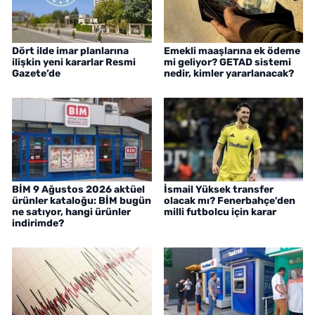
Dört ilde imar planlarına
Emekli maaşlarına ek ödeme
ilişkin yeni kararlar Resmi
mi geliyor? GETAD sistemi
Gazete’de
nedir, kimler yararlanacak?
BİM 9 Ağustos 2026 aktüel
İsmail Yüksek transfer
ürünler kataloğu: BİM bugün
olacak mı? Fenerbahçe'den
ne satıyor, hangi ürünler
milli futbolcu için karar
indirimde?