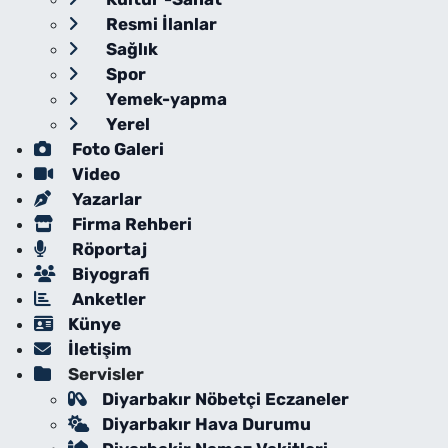
Resmi İlanlar
Sağlık
Spor
Yemek-yapma
Yerel
Foto Galeri
Video
Yazarlar
Firma Rehberi
Röportaj
Biyografi
Anketler
Künye
İletişim
Servisler
Diyarbakır Nöbetçi Eczaneler
Diyarbakır Hava Durumu