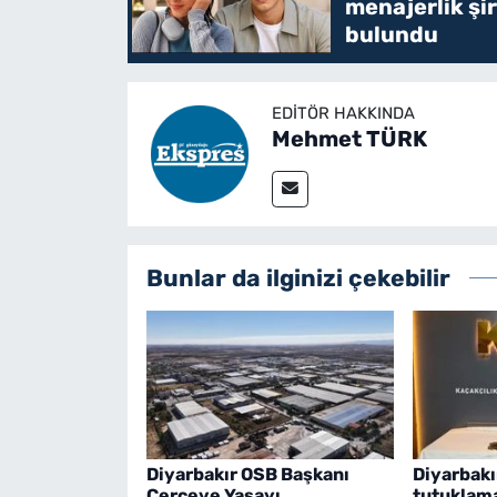
menajerlik şi
bulundu
EDITÖR HAKKINDA
Mehmet TÜRK
Bunlar da ilginizi çekebilir
Diyarbakır OSB Başkanı
Diyarbakı
Çerçeve Yasayı
tutuklam