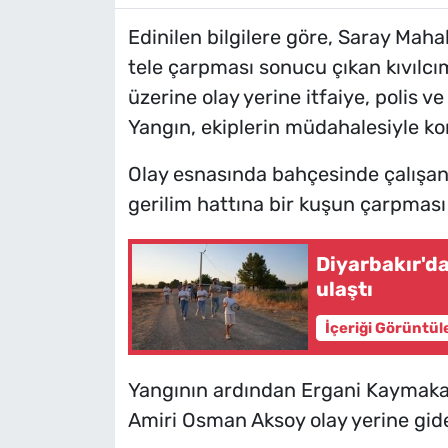
Edinilen bilgilere göre, Saray Maha
tele çarpması sonucu çıkan kıvılcı
üzerine olay yerine itfaiye, polis ve
Yangın, ekiplerin müdahalesiyle kon
Olay esnasında bahçesinde çalışa
gerilim hattına bir kuşun çarpmas
Diyarbakır'd
ulaştı
İçeriği Görüntül
Yangının ardından Ergani Kaymakam
Amiri Osman Aksoy olay yerine gid