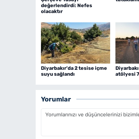
değerlendirdi: Nefes
olacaktır
Diyarbakır'da 2 tesise içme
Diyarbakı
suyu sağlandı
atölyesi 
Yorumlar