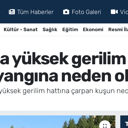
Tüm Haberler
Foto Galeri
Vi
Kültür - Sanat
Sağlık
Eğitim
Ekonomi
Resmi İl
a yüksek gerilim
yangına neden o
e yüksek gerilim hattına çarpan kuşun ne