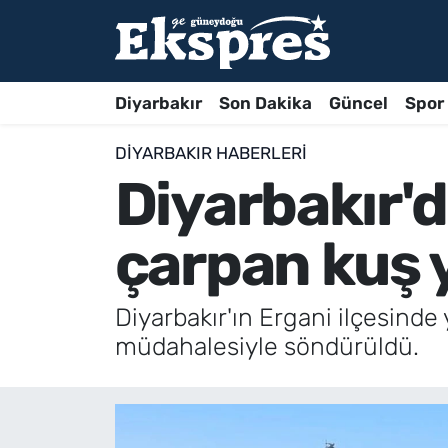
Diyarbakır
Son Dakika
Güncel
Spor
DIYARBAKIR HABERLERI
Diyarbakır'd
çarpan kuş 
Diyarbakır'ın Ergani ilçesind
müdahalesiyle söndürüldü.