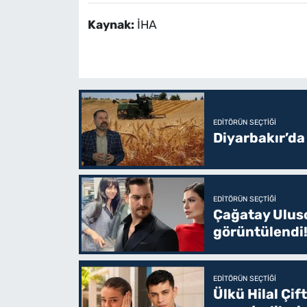
Kaynak:
İHA
EDITÖRÜN SEÇTIĞI
Diyarbakır’da
EDITÖRÜN SEÇTIĞI
Çağatay Uluso
görüntülendi!
EDITÖRÜN SEÇTIĞI
Ülkü Hilal Çif