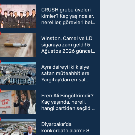
CRUSH grubu üyeleri
kimler? Kaç yaşındalar,
nereliler, görevleri belli
oldu mu?
Winston, Camel ve LD
sigaraya zam geldi! 5
Ağustos 2026 güncel
sigara fiyatları belli
oldu
Aynı daireyi iki kişiye
satan müteahhitlere
Yargıtay'dan emsal
karar
Eren Ali Bingöl kimdir?
Kaç yaşında, nereli,
hangi partiden seçildi?
Eren Ali Bingöl AK
Parti'ye mi geçecek?
Diyarbakır'da
konkordato alarmı: 8