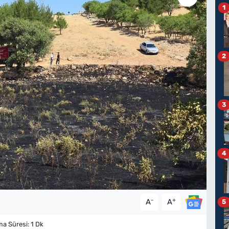
1
2
3
4
-
+
A
A
5
 Süresi: 1 Dk