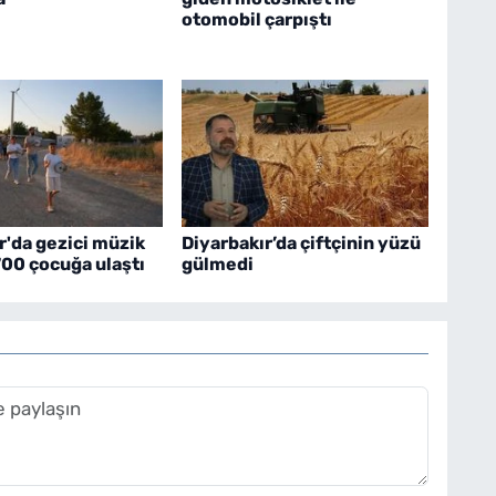
otomobil çarpıştı
r'da gezici müzik
Diyarbakır’da çiftçinin yüzü
700 çocuğa ulaştı
gülmedi