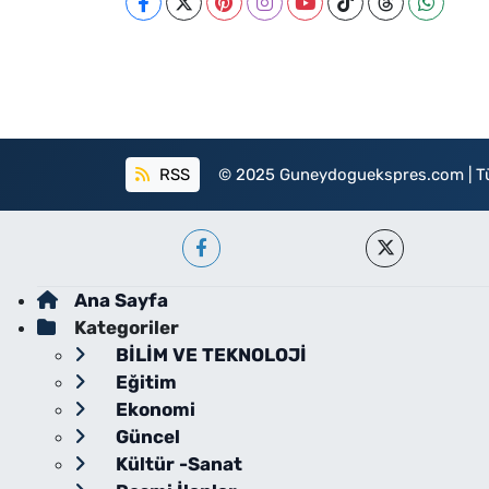
RSS
© 2025 Guneydoguekspres.com | Tüm h
Ana Sayfa
Kategoriler
BİLİM VE TEKNOLOJİ
Eğitim
Ekonomi
Güncel
Kültür -Sanat