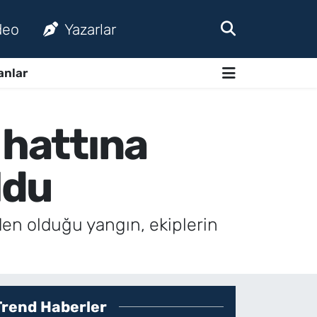
deo
Yazarlar
anlar
 hattına
ldu
den olduğu yangın, ekiplerin
Trend Haberler