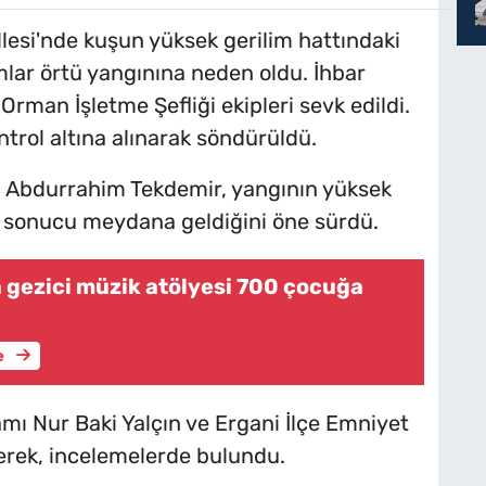
llesi'nde kuşun yüksek gerilim hattındaki
mlar örtü yangınına neden oldu. İhbar
 Orman İşletme Şefliği ekipleri sevk edildi.
trol altına alınarak söndürüldü.
n Abdurrahim Tekdemir, yangının yüksek
ı sonucu meydana geldiğini öne sürdü.
a gezici müzik atölyesi 700 çocuğa
e
ı Nur Baki Yalçın ve Ergani İlçe Emniyet
erek, incelemelerde bulundu.