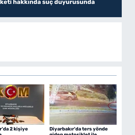
rketi hakkında suç duyurusunda
r'da 2 kişiye
Diyarbakır'da ters yönde
a
giden motosiklet ile