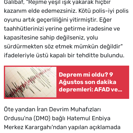
Galibaf, "Rejime yeşil ışık yakarak hiçbir
kazanım elde edemezsiniz. Kötü polis-iyi polis
oyunu artık geçerliliğini yitirmiştir. Eğer
taahhütlerinizi yerine getirme iradesine ve
kapasitesine sahip değilseniz, yolu
sürdürmekten söz etmek mümkün değildir"
ifadeleriyle üstü kapalı bir tehditte bulundu.
Deprem mi oldu? 9
Ağustos son dakika
depremleri: AFAD ve
Kandilli Deprem
Listesi!
Öte yandan İran Devrim Muhafızları
Ordusu'na (DMO) bağlı Hatemul Enbiya
Merkez Karargahı'ndan yapılan açıklamada