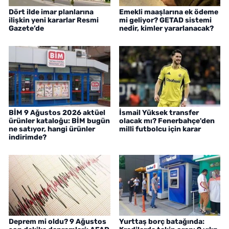
Dört ilde imar planlarına
Emekli maaşlarına ek ödeme
ilişkin yeni kararlar Resmi
mi geliyor? GETAD sistemi
Gazete’de
nedir, kimler yararlanacak?
BİM 9 Ağustos 2026 aktüel
İsmail Yüksek transfer
ürünler kataloğu: BİM bugün
olacak mı? Fenerbahçe'den
ne satıyor, hangi ürünler
milli futbolcu için karar
indirimde?
Deprem mi oldu? 9 Ağustos
Yurttaş borç batağında: