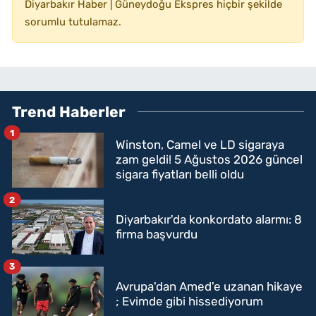
Diyarbakır Haber | Güneydoğu Ekspres hiçbir şekilde
sorumlu tutulamaz.
Trend Haberler
1
Winston, Camel ve LD sigaraya
zam geldi! 5 Ağustos 2026 güncel
sigara fiyatları belli oldu
2
Diyarbakır'da konkordato alarmı: 8
firma başvurdu
3
Avrupa'dan Amed'e uzanan hikaye
; Evimde gibi hissediyorum