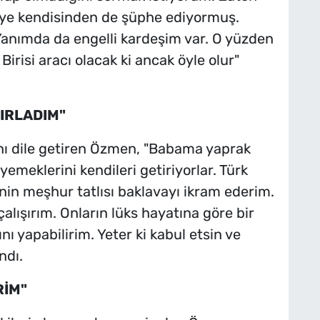
iye kendisinden de şüphe ediyormuş.
Yanımda da engelli kardeşim var. O yüzden
isi aracı olacak ki ancak öyle olur"
IRLADIM"
ğını dile getiren Özmen, "Babama yaprak
emeklerini kendileri getiriyorlar. Türk
nin meşhur tatlısı baklavayı ikram ederim.
lışırım. Onların lüks hayatına göre bir
 yapabilirim. Yeter ki kabul etsin ve
ndı.
RİM"