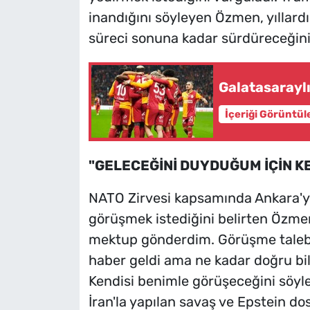
inandığını söyleyen Özmen, yıllard
süreci sonuna kadar sürdüreceğini 
Galatasarayl
İçeriği Görüntül
"GELECEĞİNİ DUYDUĞUM İÇİN K
NATO Zirvesi kapsamında Ankara'y
görüşmek istediğini belirten Özme
mektup gönderdim. Görüşme talebi
haber geldi ama ne kadar doğru bi
Kendisi benimle görüşeceğini söyl
İran'la yapılan savaş ve Epstein do