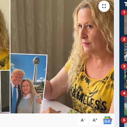
1
2
3
4
-
+
A
A
5