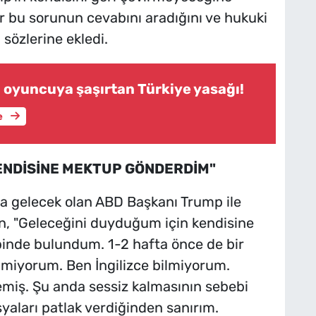
ır bu sorunun cevabını aradığını ve hukuki
sözlerine ekledi.
ı oyuncuya şaşırtan Türkiye yasağı!
e
ENDİSİNE MEKTUP GÖNDERDİM"
a gelecek olan ABD Başkanı Trump ile
n, "Geleceğini duyduğum için kendisine
nde bulundum. 1-2 hafta önce de bir
lmiyorum. Ben İngilizce bilmiyorum.
emiş. Şu anda sessiz kalmasının sebebi
syaları patlak verdiğinden sanırım.