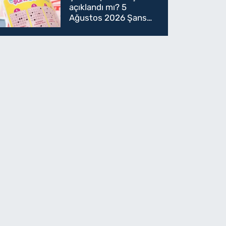
açıklandı mı? 5
Ağustos 2026 Şans
Topu sonuçları! 5
Ağustos Şans topu
sorgulama