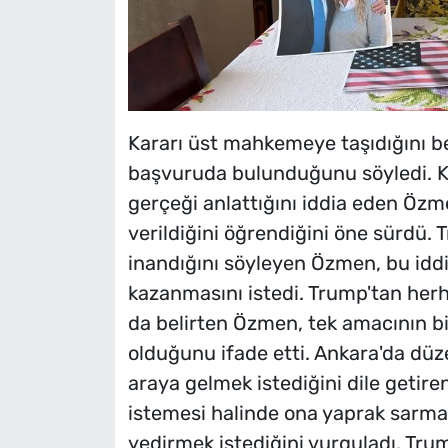
Kararı üst mahkemeye taşıdığını 
başvuruda bulunduğunu söyledi. Ke
gerçeği anlattığını iddia eden Öz
verildiğini öğrendiğini öne sürdü. 
inandığını söyleyen Özmen, bu iddi
kazanmasını istedi. Trump'tan herh
da belirten Özmen, tek amacının b
olduğunu ifade etti. Ankara'da düz
araya gelmek istediğini dile getir
istemesi halinde ona yaprak sarması
yedirmek istediğini vurguladı. Tru