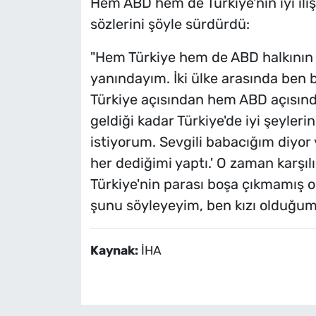
Hem ABD hem de Türkiye'nin iyi ili
sözlerini şöyle sürdürdü:
"Hem Türkiye hem de ABD halkının y
yanındayım. İki ülke arasında ben 
Türkiye açısından hem ABD açısınd
geldiği kadar Türkiye'de iyi şeyleri
istiyorum. Sevgili babacığım diyor 
her dediğimi yaptı.' O zaman karşıl
Türkiye'nin parası boşa çıkmamış ol
şunu söyleyeyim, ben kızı olduğum
Kaynak:
İHA