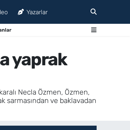
deo
Yazarlar
anlar
a yaprak
nkaralı Necla Özmen, Özmen,
prak sarmasından ve baklavadan