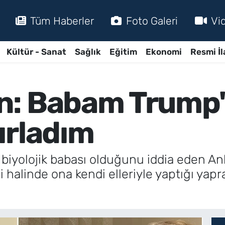
Tüm Haberler
Foto Galeri
Vi
Kültür - Sanat
Sağlık
Eğitim
Ekonomi
Resmi İl
n: Babam Trump'
ırladım
biyolojik babası olduğunu iddia eden A
 halinde ona kendi elleriyle yaptığı ya