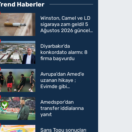
Trend Haberler
Winston, Camel ve LD
sigaraya zam geldi! 5
Ağustos 2026 güncel
sigara fiyatları belli
oldu
Diyarbakır'da
konkordato alarmı: 8
firma başvurdu
Avrupa'dan Amed'e
uzanan hikaye ;
Evimde gibi
hissediyorum
Amedspor’dan
transfer iddialarına
yanıt
Şans Topu sonuçları