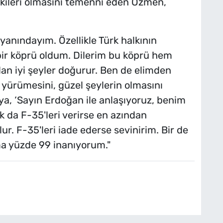
şkileri olmasını temenni eden Özmen,
anındayım. Özellikle Türk halkının
bir köprü oldum. Dilerim bu köprü hem
an iyi şeyler doğurur. Ben de elimden
n yürümesini, güzel şeylerin olmasını
ya, ‘Sayın Erdoğan ile anlaşıyoruz, benim
ık da F-35'leri verirse en azından
ur. F-35'leri iade ederse sevinirim. Bir de
a yüzde 99 inanıyorum."