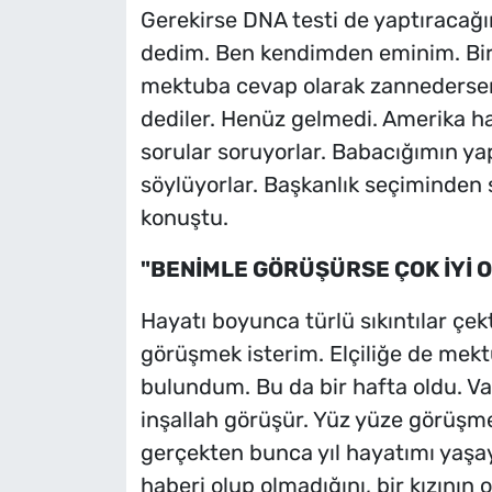
Gerekirse DNA testi de yaptıracağın
dedim. Ben kendimden eminim. Bir
mektuba cevap olarak zannedersem
dediler. Henüz gelmedi. Amerika h
sorular soruyorlar. Babacığımın yap
söylüyorlar. Başkanlık seçiminden
konuştu.
"BENİMLE GÖRÜŞÜRSE ÇOK İYİ 
Hayatı boyunca türlü sıkıntılar çek
görüşmek isterim. Elçiliğe de mek
bulundum. Bu da bir hafta oldu. Vak
inşallah görüşür. Yüz yüze görüşme
gerçekten bunca yıl hayatımı yaşa
haberi olup olmadığını, bir kızının