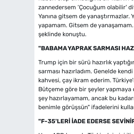
zannedersem ‘Çocuğum olabilir' d
Yanına gitsem de yanaştırmazlar. 
yapamam. Gitsem de yanaşamam. Bir
şeklinde konuştu.
"BABAMA YAPRAK SARMASI HAZ
Trump için bir sürü hazırlık yaptı
sarması hazırladım. Genelde kendi y
kahvesi, çay ikram ederim. Türkiye'
Bütçeme göre bir şeyler yapmaya ça
şey hazırlayamam, ancak bu kadarını
benimle görüşsün" ifadelerini kulla
"F-35'LERİ İADE EDERSE SEVİNİ