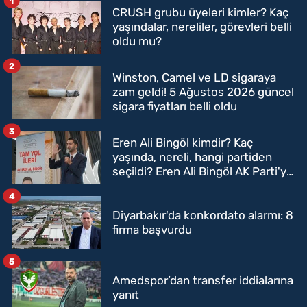
1
CRUSH grubu üyeleri kimler? Kaç
yaşındalar, nereliler, görevleri belli
oldu mu?
2
Winston, Camel ve LD sigaraya
zam geldi! 5 Ağustos 2026 güncel
sigara fiyatları belli oldu
3
Eren Ali Bingöl kimdir? Kaç
yaşında, nereli, hangi partiden
seçildi? Eren Ali Bingöl AK Parti'ye
mi geçecek?
4
Diyarbakır'da konkordato alarmı: 8
firma başvurdu
5
Amedspor’dan transfer iddialarına
yanıt