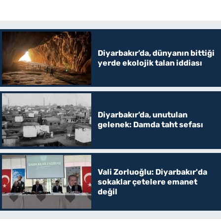
Diyarbakır’da, dünyanın bittiği
yerde ekolojik talan iddiası
Diyarbakır’da, unutulan
gelenek: Damda taht sefası
Vali Zorluoğlu: Diyarbakır'da
sokaklar çetelere emanet
değil