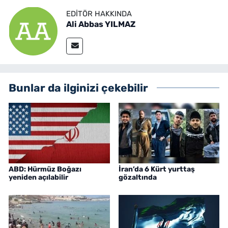
EDITÖR HAKKINDA
Ali Abbas YILMAZ
Bunlar da ilginizi çekebilir
ABD: Hürmüz Boğazı
İran’da 6 Kürt yurttaş
yeniden açılabilir
gözaltında