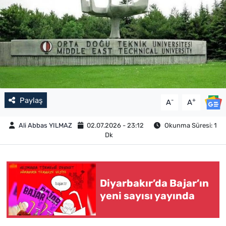
Paylaş
-
+
A
A
Ali Abbas YILMAZ
02.07.2026 - 23:12
Okunma Süresi: 1
Dk
Diyarbakır’da Bajar’ın
yeni sayısı yayında