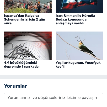
İspanya’dan İtalya’ya
İran: Umman ile Hürmüz
Schengen krizi için 2 gün
Boğazı konusunda
süre
anlaşmaya varıldı
4.9 büyüklüğündeki
Yeşil arıkuşunun, Yusufçuk
depremde 1 can kaybı
keyfi!
Yorumlar