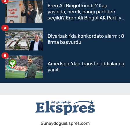
3
Eren Ali Bingöl kimdir? Kaç
yaşında, nereli, hangi partiden
seçildi? Eren Ali Bingöl AK Parti'ye
mi geçecek?
4
Diyarbakır'da konkordato alarmı: 8
firma başvurdu
5
Amedspor’dan transfer iddialarına
yanıt
Guneydoguekspres.com