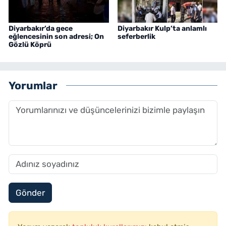
Diyarbakır’da gece
Diyarbakır Kulp’ta anlamlı
eğlencesinin son adresi; On
seferberlik
Gözlü Köprü
Yorumlar
Gönder