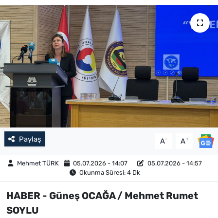
Paylaş
-
+
A
A
Mehmet TÜRK
05.07.2026 - 14:07
05.07.2026 - 14:57
Okunma Süresi: 4 Dk
HABER - Güneş OCAĞA / Mehmet Rumet
SOYLU