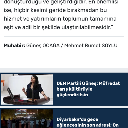
dönüştürdüğü ve geliştirdiğidir. En önemlisi
ise, hiçbir kesimi geride bırakmadan bu
hizmet ve yatırımların toplumun tamamına
eşit ve adil bir şekilde ulaştırılabilmesidir.”
Muhabir:
Güneş OCAĞA / Mehmet Rumet SOYLU
DEM Partili Güneş: Müfredat
barış kültürüyle
güçlendirilsin
Diyarbakır’da gece
eğlencesinin son adresi; On