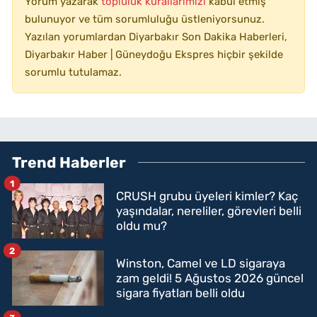
Yorum yazarak
topluluk kurallarımızı
kabul etmiş
bulunuyor ve tüm sorumluluğu üstleniyorsunuz.
Yazılan yorumlardan Diyarbakır Son Dakika Haberleri,
Diyarbakır Haber | Güneydoğu Ekspres hiçbir şekilde
sorumlu tutulamaz.
Trend Haberler
1
CRUSH grubu üyeleri kimler? Kaç
yaşındalar, nereliler, görevleri belli
oldu mu?
2
Winston, Camel ve LD sigaraya
zam geldi! 5 Ağustos 2026 güncel
sigara fiyatları belli oldu