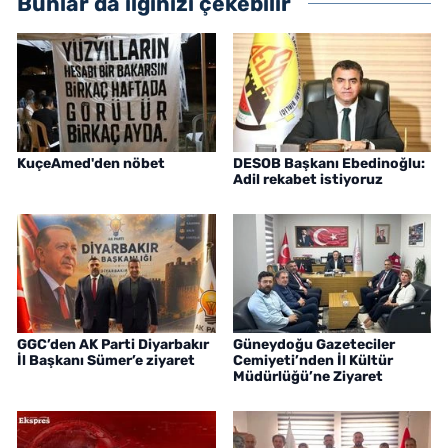
Bunlar da ilginizi çekebilir
KuçeAmed'den nöbet
DESOB Başkanı Ebedinoğlu:
Adil rekabet istiyoruz
GGC’den AK Parti Diyarbakır
Güneydoğu Gazeteciler
İl Başkanı Sümer’e ziyaret
Cemiyeti’nden İl Kültür
Müdürlüğü’ne Ziyaret