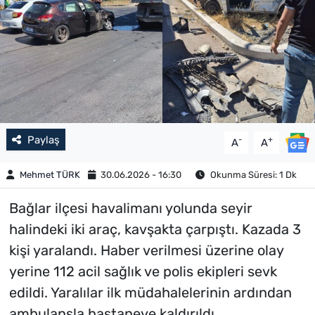
Paylaş
-
+
A
A
Mehmet TÜRK
30.06.2026 - 16:30
Okunma Süresi: 1 Dk
Bağlar ilçesi havalimanı yolunda seyir
halindeki iki araç, kavşakta çarpıştı. Kazada 3
kişi yaralandı. Haber verilmesi üzerine olay
yerine 112 acil sağlık ve polis ekipleri sevk
edildi. Yaralılar ilk müdahalelerinin ardından
ambulansla hastaneye kaldırıldı.