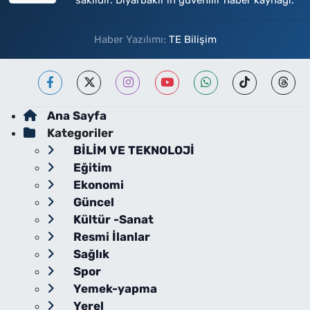
saklıdır. Diyarbakır'ın güvenilir haber kaynağı.
Haber Yazılımı:
TE Bilişim
Ana Sayfa
Kategoriler
BİLİM VE TEKNOLOJİ
Eğitim
Ekonomi
Güncel
Kültür -Sanat
Resmi İlanlar
Sağlık
Spor
Yemek-yapma
Yerel