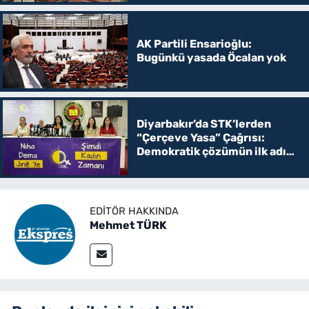
AK Partili Ensarioğlu:
Bugünkü yasada Öcalan yok
Diyarbakır’da STK’lerden
“Çerçeve Yasa” Çağrısı:
Demokratik çözümün ilk adımı
olmalı
EDITÖR HAKKINDA
Mehmet TÜRK