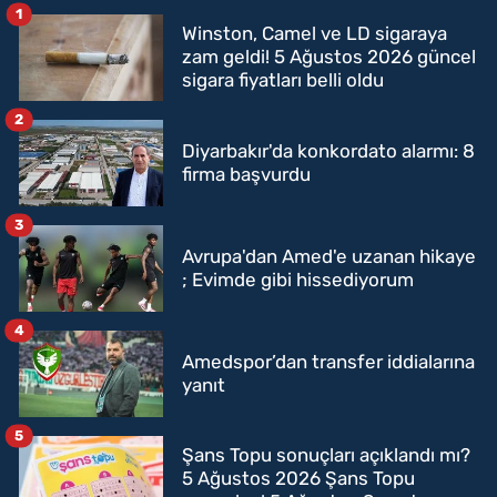
1
Winston, Camel ve LD sigaraya
zam geldi! 5 Ağustos 2026 güncel
sigara fiyatları belli oldu
2
Diyarbakır'da konkordato alarmı: 8
firma başvurdu
3
Avrupa'dan Amed'e uzanan hikaye
; Evimde gibi hissediyorum
4
Amedspor’dan transfer iddialarına
yanıt
5
Şans Topu sonuçları açıklandı mı?
5 Ağustos 2026 Şans Topu