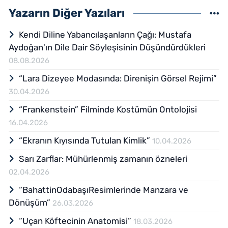
Yazarın Diğer Yazıları
Kendi Diline Yabancılaşanların Çağı: Mustafa
Aydoğan'ın Dile Dair Söyleşisinin Düşündürdükleri
08.08.2026
“Lara Dizeyee Modasında: Direnişin Görsel Rejimi”
30.04.2026
“Frankenstein” Filminde Kostümün Ontolojisi
16.04.2026
“Ekranın Kıyısında Tutulan Kimlik”
10.04.2026
Sarı Zarflar: Mühürlenmiş zamanın özneleri
02.04.2026
“BahattinOdabaşıResimlerinde Manzara ve
Dönüşüm”
26.03.2026
“Uçan Köftecinin Anatomisi”
18.03.2026