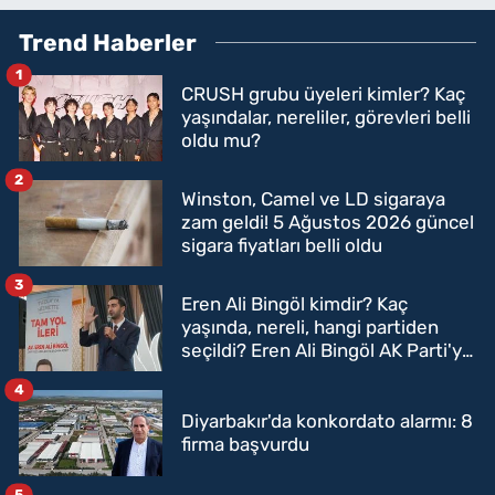
Trend Haberler
1
CRUSH grubu üyeleri kimler? Kaç
yaşındalar, nereliler, görevleri belli
oldu mu?
2
Winston, Camel ve LD sigaraya
zam geldi! 5 Ağustos 2026 güncel
sigara fiyatları belli oldu
3
Eren Ali Bingöl kimdir? Kaç
yaşında, nereli, hangi partiden
seçildi? Eren Ali Bingöl AK Parti'ye
mi geçecek?
4
Diyarbakır'da konkordato alarmı: 8
firma başvurdu
5