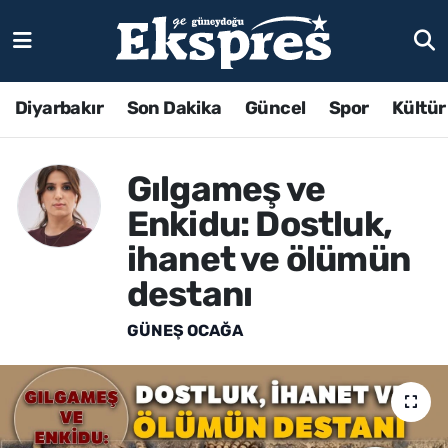
Diyarbakır
Son Dakika
Güncel
Spor
Kültür
Gılgameş ve
Enkidu: Dostluk,
ihanet ve ölümün
destanı
GÜNEŞ OCAĞA