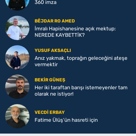
360 imza
BÊJDAR RO AMED
İmralı Hapishanesine açık mektup:
NEREDE KAYBETTİK?
YUSUF AKSAÇLI
Anız yakmak, toprağın geleceğini ateşe
vermektir
BEKIR GÜNEŞ
Her iki taraftan barışı istemeyenler tam
olarak ne istiyor!
VECDI ERBAY
Fatime Ülüş'ün hasreti için