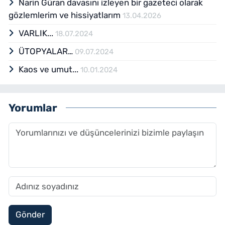
Narin Güran davasını izleyen bir gazeteci olarak
gözlemlerim ve hissiyatlarım
13.04.2026
VARLIK...
18.07.2024
ÜTOPYALAR…
09.07.2024
Kaos ve umut...
10.01.2024
Yorumlar
Gönder