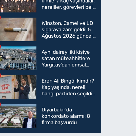
kimler? Kaç yaşındalar,
nereliler, görevleri belli
oldu mu?
Winston, Camel ve LD
sigaraya zam geldi! 5
Ağustos 2026 güncel
sigara fiyatları belli
oldu
Aynı daireyi iki kişiye
satan müteahhitlere
Yargıtay'dan emsal
karar
Eren Ali Bingöl kimdir?
Kaç yaşında, nereli,
hangi partiden seçildi?
Eren Ali Bingöl AK
Parti'ye mi geçecek?
Diyarbakır'da
konkordato alarmı: 8
firma başvurdu