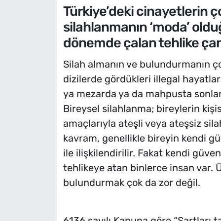
Türkiye’deki cinayetlerin ço
silahlanmanın ‘moda’ olduğ
dönemde çalan tehlike çan
Silah almanın ve bulundurmanın ço
dizilerde gördükleri illegal hayatl
ya mezarda ya da mahpusta sonlan
Bireysel silahlanma; bireylerin kişi
amaçlarıyla ateşli veya ateşsiz si
kavram, genellikle bireyin kendi 
ile ilişkilendirilir. Fakat kendi güv
tehlikeye atan binlerce insan var. Ü
bulundurmak çok da zor değil.
6136 sayılı Kanuna göre “Şartları t