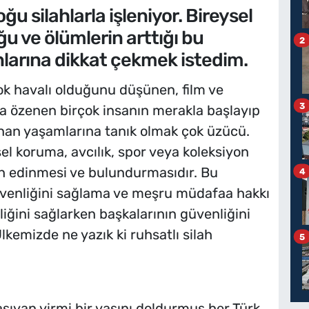
ğu silahlarla işleniyor. Bireysel
u ve ölümlerin arttığı bu
2
larına dikkat çekmek istedim.
k havalı olduğunu düşünen, film ve
3
ara özenen birçok insanın merakla başlayıp
an yaşamlarına tanık olmak çok üzücü.
sel koruma, avcılık, spor veya koleksiyon
lah edinmesi ve bulundurmasıdır. Bu
4
güvenliğini sağlama ve meşru müdafaa hakkı
enliğini sağlarken başkalarının güvenliğini
lkemizde ne yazık ki ruhsatlı silah
5
aşıyan yirmi bir yaşını doldurmuş her Türk