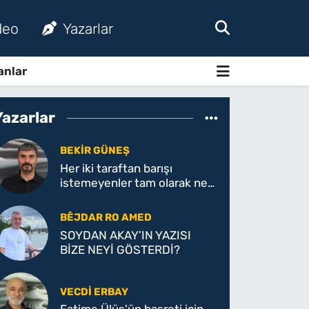
deo
Yazarlar
anlar
Yazarlar
BEKIR GÜNEŞ
Her iki taraftan barışı
istemeyenler tam olarak ne
istiyor!
BÊJDAR RO AMED
SOYDAN AKAY’IN YAZISI
BİZE NEYİ GÖSTERDİ?
VECDI ERBAY