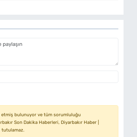
 etmiş bulunuyor ve tüm sorumluluğu
bakır Son Dakika Haberleri, Diyarbakır Haber |
 tutulamaz.