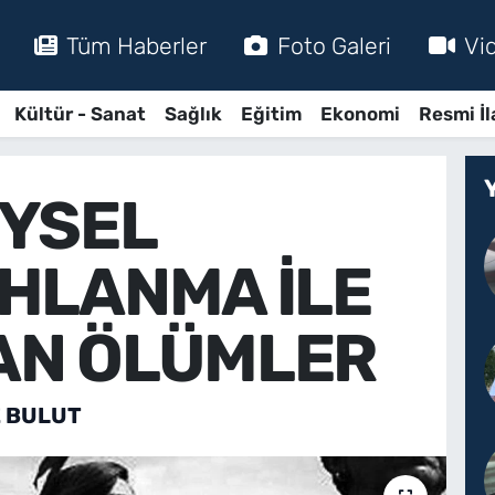
Tüm Haberler
Foto Galeri
Vi
Kültür - Sanat
Sağlık
Eğitim
Ekonomi
Resmi İl
EYSEL
AHLANMA İLE
AN ÖLÜMLER
Z BULUT