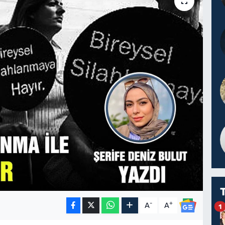
-
+
A
A
1