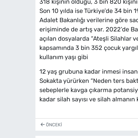
318 kişinin öldüğü, 3 bin 820 kişini
Son 10 yılda ise Türkiye’de 34 bin 19
Adalet Bakanlığı verilerine göre sad
erişiminde de artış var. 2022’de B
açılan dosyalarda “Ateşli Silahlar v
kapsamında 3 bin 352 çocuk yargıla
kullanım yaşı gibi
12 yaş grubuna kadar inmesi insan
Sokakta yürürken “Neden ters bakt
sebeplerle kavga çıkarma potansiye
kadar silah sayısı ve silah almanın k
ÖNCEKI