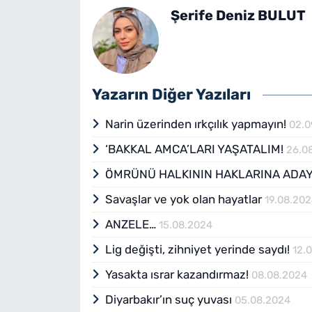
Şerife Deniz BULUT
Yazarın Diğer Yazıları
Narin üzerinden ırkçılık yapmayın!
02.0
‘BAKKAL AMCA’LARI YAŞATALIM!
26.0
ÖMRÜNÜ HALKININ HAKLARINA ADAY
Savaşlar ve yok olan hayatlar
19.08.20
ANZELE…
15.08.2024
Lig değişti, zihniyet yerinde saydı!
12.
Yasakta ısrar kazandırmaz!
08.08.2024
Diyarbakır’ın suç yuvası
05.08.2024