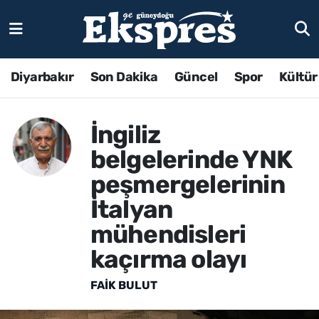
Diyarbakır
Son Dakika
Güncel
Spor
Kültür
İngiliz
belgelerinde YNK
peşmergelerinin
İtalyan
mühendisleri
kaçırma olayı
FAIK BULUT