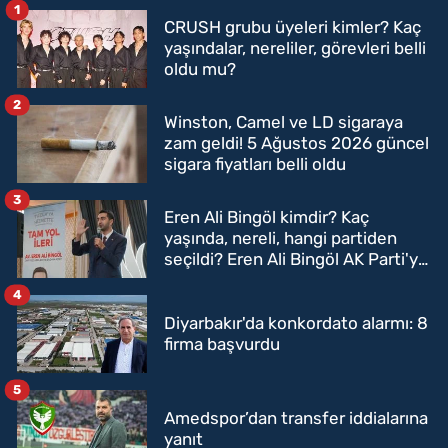
1
CRUSH grubu üyeleri kimler? Kaç
yaşındalar, nereliler, görevleri belli
oldu mu?
2
Winston, Camel ve LD sigaraya
zam geldi! 5 Ağustos 2026 güncel
sigara fiyatları belli oldu
3
Eren Ali Bingöl kimdir? Kaç
yaşında, nereli, hangi partiden
seçildi? Eren Ali Bingöl AK Parti'ye
mi geçecek?
4
Diyarbakır'da konkordato alarmı: 8
firma başvurdu
5
Amedspor’dan transfer iddialarına
yanıt