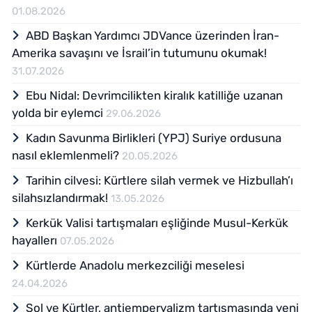
01.08.2026
ABD Başkan Yardımcı JDVance üzerinden İran-
Amerika savaşını ve İsrail’in tutumunu okumak!
31.07.2026
Ebu Nidal: Devrimcilikten kiralık katilliğe uzanan
yolda bir eylemci
29.06.2026
Kadın Savunma Birlikleri (YPJ) Suriye ordusuna
nasıl eklemlenmeli?
20.05.2026
Tarihin cilvesi: Kürtlere silah vermek ve Hizbullah’ı
silahsızlandırmak!
13.05.2026
Kerkük Valisi tartışmaları eşliğinde Musul-Kerkük
hayallerı
07.05.2026
Kürtlerde Anadolu merkezciliği meselesi
24.04.2026
Sol ve Kürtler, antiemperyalizm tartışmasında yeni