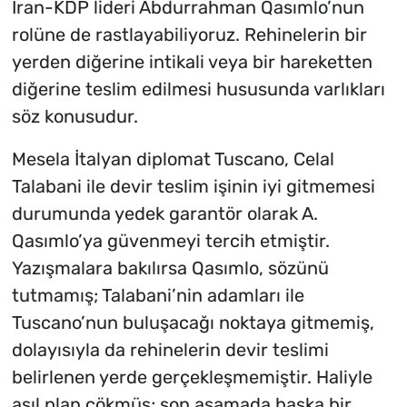
İran-KDP lideri Abdurrahman Qasımlo’nun
rolüne de rastlayabiliyoruz. Rehinelerin bir
yerden diğerine intikali veya bir hareketten
diğerine teslim edilmesi hususunda varlıkları
söz konusudur.
Mesela İtalyan diplomat Tuscano, Celal
Talabani ile devir teslim işinin iyi gitmemesi
durumunda yedek garantör olarak A.
Qasımlo’ya güvenmeyi tercih etmiştir.
Yazışmalara bakılırsa Qasımlo, sözünü
tutmamış; Talabani’nin adamları ile
Tuscano’nun buluşacağı noktaya gitmemiş,
dolayısıyla da rehinelerin devir teslimi
belirlenen yerde gerçekleşmemiştir. Haliyle
asıl plan çökmüş; son aşamada başka bir