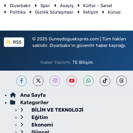
Diyarbakır
Spor
Asayiş
Kültür - Sanat
Politika
Gizlilik Sözleşmesi
İletişim
Künye
© 2025 Guneydoguekspres.com | Tüm hakları
RSS
saklıdır. Diyarbakır'ın güvenilir haber kaynağı.
Haber Yazılımı:
TE Bilişim
Ana Sayfa
Kategoriler
BİLİM VE TEKNOLOJİ
Eğitim
Ekonomi
Güncel