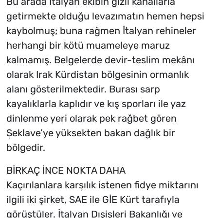
Bu arada İtalyan ekibin gizli kanallarla
getirmekte olduğu levazımatın hemen hepsi
kaybolmuş; buna rağmen İtalyan rehineler
herhangi bir kötü muameleye maruz
kalmamış. Belgelerde devir-teslim mekânı
olarak Irak Kürdistan bölgesinin ormanlık
alanı gösterilmektedir. Burası sarp
kayalıklarla kaplıdır ve kış sporları ile yaz
dinlenme yeri olarak pek rağbet gören
Şeklave’ye yüksekten bakan dağlık bir
bölgedir.
BİRKAÇ İNCE NOKTA DAHA
Kaçırılanlara karşılık istenen fidye miktarını
ilgili iki şirket, SAE ile GİE Kürt tarafıyla
görüştüler. İtalyan Dışişleri Bakanlığı ve