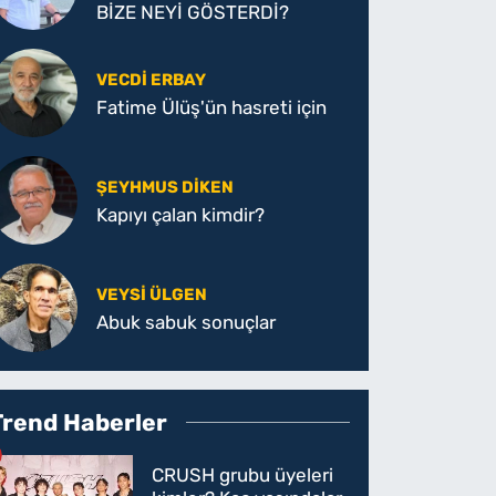
BİZE NEYİ GÖSTERDİ?
VECDI ERBAY
Fatime Ülüş'ün hasreti için
ŞEYHMUS DİKEN
Kapıyı çalan kimdir?
VEYSI ÜLGEN
Abuk sabuk sonuçlar
Trend Haberler
CRUSH grubu üyeleri