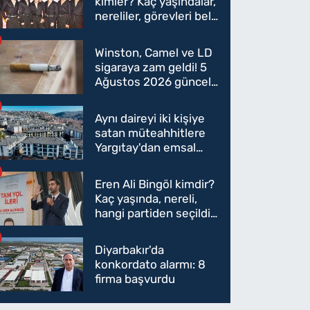
kimler? Kaç yaşındalar,
nereliler, görevleri belli
oldu mu?
Winston, Camel ve LD
sigaraya zam geldi! 5
Ağustos 2026 güncel
sigara fiyatları belli
oldu
Aynı daireyi iki kişiye
satan müteahhitlere
Yargıtay'dan emsal
karar
Eren Ali Bingöl kimdir?
Kaç yaşında, nereli,
hangi partiden seçildi?
Eren Ali Bingöl AK
Parti'ye mi geçecek?
Diyarbakır'da
konkordato alarmı: 8
firma başvurdu