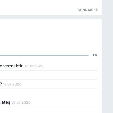
SONRAKI
şe vermektir
07.08.2026
6
r?
17.07.2026
n ateş
07.07.2026