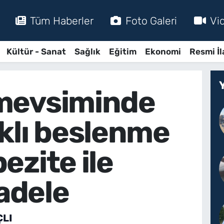
Tüm Haberler
Foto Galeri
Vi
Kültür - Sanat
Sağlık
Eğitim
Ekonomi
Resmi İl
mevsiminde
ıklı beslenme
ezite ile
adele
LI