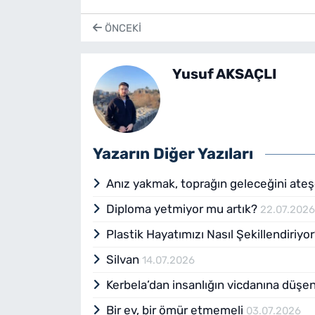
ÖNCEKI
Yusuf AKSAÇLI
Yazarın Diğer Yazıları
Anız yakmak, toprağın geleceğini ate
Diploma yetmiyor mu artık?
22.07.202
Plastik Hayatımızı Nasıl Şekillendiriyo
Silvan
14.07.2026
Kerbela’dan insanlığın vicdanına düşe
Bir ev, bir ömür etmemeli
03.07.2026