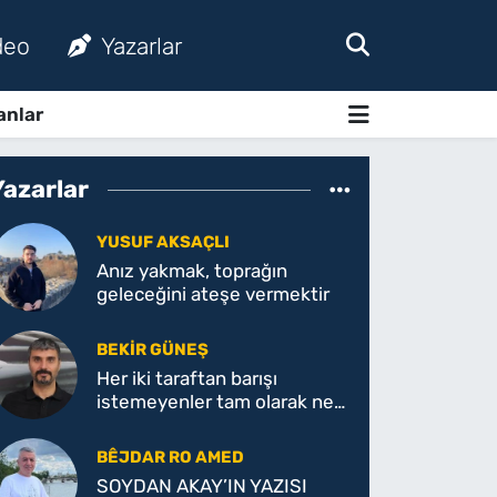
deo
Yazarlar
anlar
Yazarlar
YUSUF AKSAÇLI
Anız yakmak, toprağın
geleceğini ateşe vermektir
BEKIR GÜNEŞ
Her iki taraftan barışı
istemeyenler tam olarak ne
istiyor!
BÊJDAR RO AMED
SOYDAN AKAY’IN YAZISI