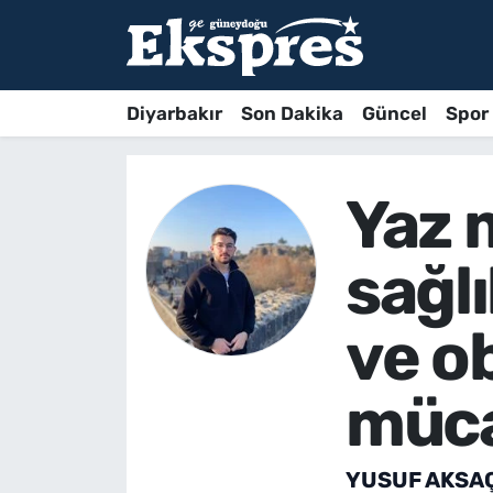
Diyarbakır
Son Dakika
Güncel
Spor
Yaz 
sağl
ve ob
müc
YUSUF AKSAÇ