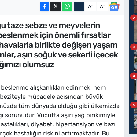
-
+
A
A
2
ğu taze sebze ve meyvelerin
beslenmek için önemli fırsatlar
havalarla birlikte değişen yaşam
3
nler, aşırı soğuk ve şekerli içecek
ığımızı olumsuz
4
beslenme alışkanlıkları edinmek, hem
obeziteyle mücadele açısından büyük
müzde tüm dünyada olduğu gibi ülkemizde
5
ğı sorunudur. Vücutta aşırı yağ birikimiyle
stalıkları, diyabet, hipertansiyon ve bazı
rçok hastalığın riskini artırmaktadır. Bu