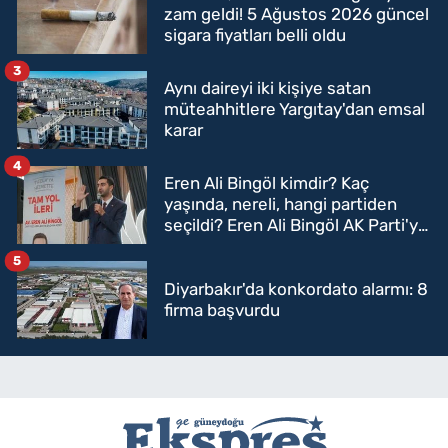
zam geldi! 5 Ağustos 2026 güncel
sigara fiyatları belli oldu
3
Aynı daireyi iki kişiye satan
müteahhitlere Yargıtay'dan emsal
karar
4
Eren Ali Bingöl kimdir? Kaç
yaşında, nereli, hangi partiden
seçildi? Eren Ali Bingöl AK Parti'ye
mi geçecek?
5
Diyarbakır'da konkordato alarmı: 8
firma başvurdu