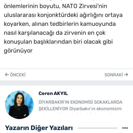
önlemlerinin boyutu, NATO Zirvesi'nin
uluslararası konjonktürdeki ağırlığını ortaya
koyarken, alınan tedbirlerin kamuoyunda
nasıl karşılanacağı da zirvenin en çok
konuşulan başlıklarından biri olacak gibi
görünüyor
ÖNCEKI
SONRAKI
Ceren AKYIL
DİYARBAKIR’IN EKONOMİSİ SOKAKLARDA
ŞEKİLLENİYOR Diyarbakır’ın ekonomisini
anlamak için, şehrin kalbinde yer alan
sokakları gezmek yeterli. Her köşe başında
Yazarın Diğer Yazıları
bir esnaf, her caddede bir ticaret alışverişi,