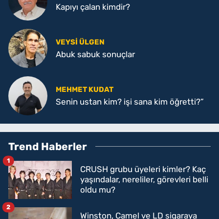
Kapıyı çalan kimdir?
VEYSI ÜLGEN
Abuk sabuk sonuçlar
MEHMET KUDAT
Senin ustan kim? işi sana kim öğretti?”
Trend Haberler
1
CRUSH grubu üyeleri kimler? Kaç
yaşındalar, nereliler, görevleri belli
oldu mu?
2
Winston, Camel ve LD sigaraya