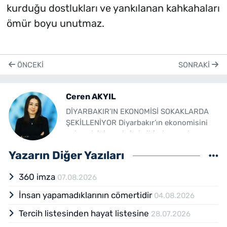
kurduğu dostlukları ve yankılanan kahkahaları
ömür boyu unutmaz.
ÖNCEKI
SONRAKI
Ceren AKYIL
DİYARBAKIR’IN EKONOMİSİ SOKAKLARDA
ŞEKİLLENİYOR Diyarbakır’ın ekonomisini
anlamak için, şehrin kalbinde yer alan
sokakları gezmek yeterli. Her köşe başında
Yazarın Diğer Yazıları
bir esnaf, her caddede bir ticaret alışverişi,
her dükkanda bir yaşam mücadelesi var.
360 imza
07.08.2026
Son yıllarda Diyarbakır'da hızla büyüyen
inşaat sektörü, tarım ve hayvancılıkla
İnsan yapamadıklarının cömertidir
04.08.2026
uğraşan ailelerin gelir seviyelerini artıran
ekonomik fırsatlar, gençlerin sosyal
Tercih listesinden hayat listesine
28.07.2026
yaşamlarının modernleşmesi sayesinde iş