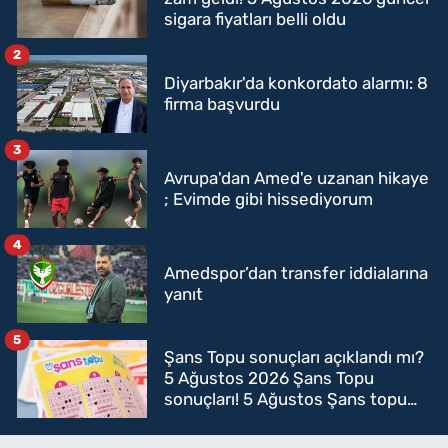
sigara fiyatları belli oldu
2
Diyarbakır'da konkordato alarmı: 8
firma başvurdu
3
Avrupa'dan Amed'e uzanan hikaye
; Evimde gibi hissediyorum
4
Amedspor’dan transfer iddialarına
yanıt
5
Şans Topu sonuçları açıklandı mı?
5 Ağustos 2026 Şans Topu
sonuçları! 5 Ağustos Şans topu
sorgulama