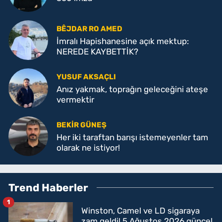
BÊJDAR RO AMED
İmralı Hapishanesine açık mektup:
NEREDE KAYBETTİK?
YUSUF AKSAÇLI
Anız yakmak, toprağın geleceğini ateşe
vermektir
BEKIR GÜNEŞ
Her iki taraftan barışı istemeyenler tam
olarak ne istiyor!
Trend Haberler
1
Winston, Camel ve LD sigaraya
zam geldi! 5 Ağustos 2026 güncel