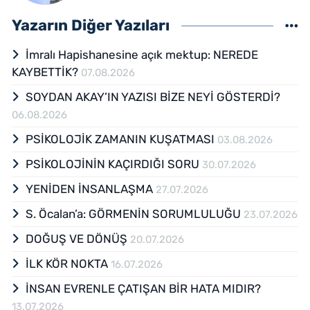
Yazarın Diğer Yazıları
İmralı Hapishanesine açık mektup: NEREDE
KAYBETTİK?
07.08.2026
SOYDAN AKAY’IN YAZISI BİZE NEYİ GÖSTERDİ?
06.08.2026
PSİKOLOJİK ZAMANIN KUŞATMASI
03.08.2026
PSİKOLOJİNİN KAÇIRDIĞI SORU
30.07.2026
YENİDEN İNSANLAŞMA
27.07.2026
S. Öcalan’a: GÖRMENİN SORUMLULUĞU
23.07.2026
DOĞUŞ VE DÖNÜŞ
20.07.2026
İLK KÖR NOKTA
16.07.2026
İNSAN EVRENLE ÇATIŞAN BİR HATA MIDIR?
13.07.2026