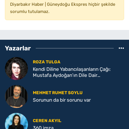
Diyarbakır Haber | Güneydoğu Ekspres hiçbir şekilde
sorumlu tutulamaz.
Yazarlar
ROZA TULGA
Kendi Diline Yabancılaşanların Çağı:
Mustafa Aydoğan'ın Dile Dair
Söyleşisinin Düşündürdükleri
MEHMET RUMET SOYLU
Sorunun da bir sorunu var
CEREN AKYIL
360 imza