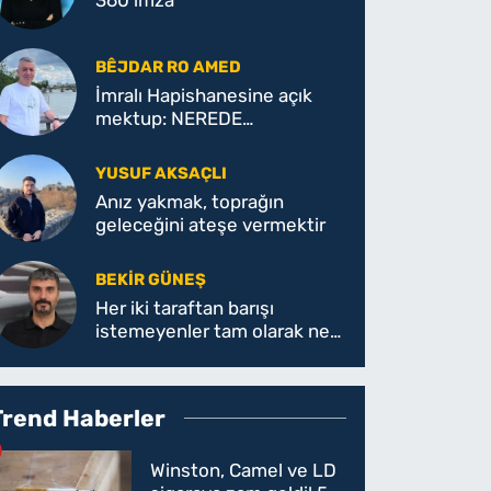
360 imza
BÊJDAR RO AMED
İmralı Hapishanesine açık
mektup: NEREDE
KAYBETTİK?
YUSUF AKSAÇLI
Anız yakmak, toprağın
geleceğini ateşe vermektir
BEKIR GÜNEŞ
Her iki taraftan barışı
istemeyenler tam olarak ne
istiyor!
Trend Haberler
Winston, Camel ve LD