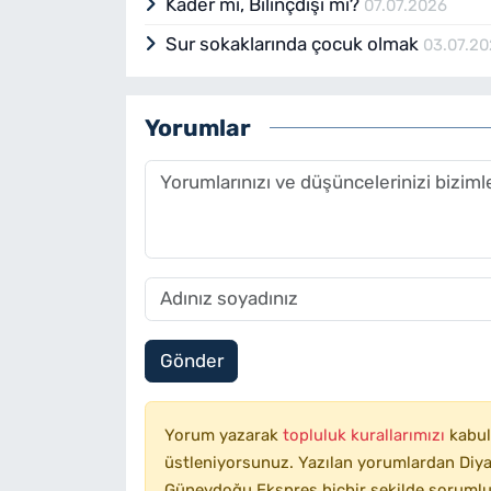
Kader mi, Bilinçdışı mı?
07.07.2026
hayata atılmasıyla birlikte ş
seriyor. Diyarbakır, tarihsel 
Sur sokaklarında çocuk olmak
03.07.2
yolunda ilerliyor. Tarım ve h
oluşturuyor. Özellikle her yı
Karpuz Festivali gibi etkinli
Yorumlar
seriyor. Diyarbakır’ın verimli
şehrine gönderiliyor. Diyarbak
22.500 dekar alanda 106.000 
projeleri ve yeni konut inşaa
Bu projeler, eski yapıları ye
sağlıyor. Aynı zamanda, şehr
genişleme, iş gücüne yeni fırs
imkânı, hem sosyal hem de 
getiriyor.
Gönder
Yorum yazarak
topluluk kurallarımızı
kabul
üstleniyorsunuz. Yazılan yorumlardan Diyar
Güneydoğu Ekspres hiçbir şekilde sorumlu