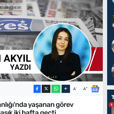
-
+
A
A
kanlığı'nda yaşanan görev
1
şık iki hafta geçti.