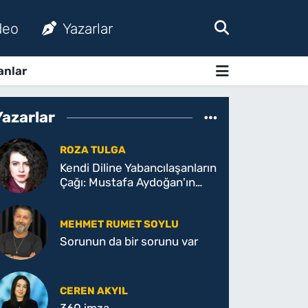
deo
Yazarlar
anlar
Yazarlar
ROZA TULGA
Kendi Diline Yabancılaşanların
Çağı: Mustafa Aydoğan'ın
Dile Dair Söyleşisinin
Düşündürdükleri
MEHMET RUMET SOYLU
Sorunun da bir sorunu var
CEREN AKYIL