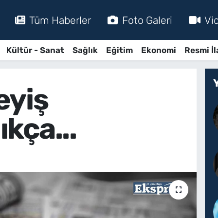
Tüm Haberler
Foto Galeri
Vi
Kültür - Sanat
Sağlık
Eğitim
Ekonomi
Resmi İl
eyiş
kça...