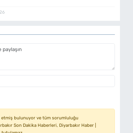
ehrin sokaklarındaki ekonomik gerçekleri gözler önüne
olarak Türkiye'nin tarım başkentlerinden biri olma
026
ayvancılık, şehirdeki pek çok insanın geçim kaynağını
l sokaklarda düzenlenen ve çocuklara da hitap eden
kler, bölgesel tarımın ekonomideki rolünü gözler önüne
 topraklarında üretilen tarım ürünleri, Türkiye'nin birçok
ır’ın coğrafi işaretli ürünü olan karpuz, 2024 yılında
ton ürün elde edilmiştir. Son yıllarda, kentsel dönüşüm
tları, Diyarbakır’ın gelişen modern yüzünü temsil ediyor.
nileyerek şehre hem estetik hem de fonksiyonel bir katkı
e gelen yatırımların artması ve inşaat sektöründeki
atlar yaratıyor. Gençler ve emekçiler için daha fazla iş
ekonomik açıdan önemli bir dönüşümü beraberinde
 etmiş bulunuyor ve tüm sorumluluğu
bakır Son Dakika Haberleri, Diyarbakır Haber |
 tutulamaz.