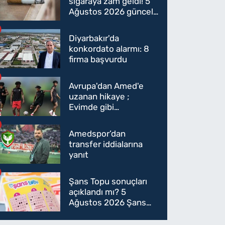
sigaraya zam geldi! 5
Ağustos 2026 güncel
sigara fiyatları belli
oldu
Diyarbakır'da
konkordato alarmı: 8
firma başvurdu
Avrupa'dan Amed'e
uzanan hikaye ;
Evimde gibi
hissediyorum
Amedspor’dan
transfer iddialarına
yanıt
Şans Topu sonuçları
açıklandı mı? 5
Ağustos 2026 Şans
Topu sonuçları! 5
Ağustos Şans topu