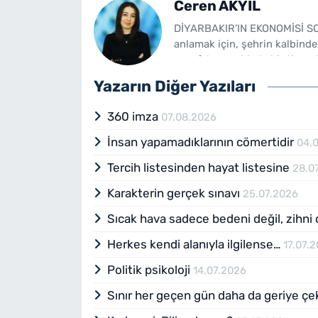
Ceren AKYIL
DİYARBAKIR’IN EKONOMİSİ SO
anlamak için, şehrin kalbinde
esnaf, her caddede bir ticare
yıllarda Diyarbakır'da hızla 
Yazarın Diğer Yazıları
ailelerin gelir seviyelerini a
modernleşmesi sayesinde iş g
360 imza
07.08.2026
ekonomisinin sokaktaki yans
kararlarla şekillenmiyor; ayn
İnsan yapamadıklarının cömertidir
04.
alışkanlıklarında ve iş yapma
Tercih listesinden hayat listesine
28.0
işlek caddelerinden biri olan 
asgari ücret artışından nası
Karakterin gerçek sınavı
25.07.2026
küçük bir market sahibi. “Asg
ekliyor: "Benim gibi küçük esn
Sıcak hava sadece bedeni değil, zihni
aynı kalmadı. Hem işçi maaşl
Herkes kendi alanıyla ilgilense…
17.07.
son dönemde daha çok gençle
Cadde’ye gidip bir cafeye ve
Politik psikoloji
14.07.2026
görmemek elde değil. 75’te i
içip tatlı yemeğe gelmiyor, b
Sınır her geçen gün daha da geriye çek
rahat, kimse cebindeki paray