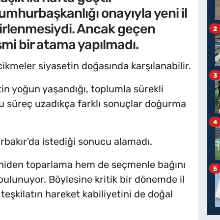
mhurbaşkanlığı onayıyla yeni il
lirlenmesiydi. Ancak geçen
2
i bir atama yapılmadı.
ikmeler siyasetin doğasında karşılanabilir.
3
tin yoğun yaşandığı, toplumla sürekli
bu süreç uzadıkça farklı sonuçlar doğurma
4
rbakır'da istediği sonucu alamadı.
eniden toparlama hem de seçmenle bağını
5
bulunuyor. Böylesine kritik bir dönemde il
teşkilatın hareket kabiliyetini de doğal