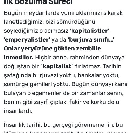
İlk Bozulma Süreci
Bugün meydanlarda yumruklarımızı sıkarak
lanetlediğimiz, bizi sömürdüğünü
söylediğimiz o acımasız
‘kapitalistler’
,
‘emperyalistler’
ya da
‘burjuva sınıfı…’
Onlar yeryüzüne gökten zembille
inmediler.
Hiçbir anne, rahminden dünyaya
doğuştan bir
“
kapitalist
”
fırlatmaz. Tarihin
şafağında burjuvazi yoktu, bankalar yoktu,
sömürge gemileri yoktu. Bugün dünyayı kana
bulayan o egemenler de bir zamanlar senin,
benim gibi zayıf, çıplak, fakir ve korku dolu
insanlardı.
İnsanlık tarihi, bu gerçeği görememenin, bu