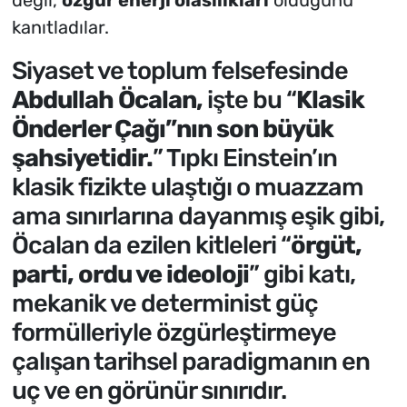
kanıtladılar.
Siyaset ve toplum felsefesinde
Abdullah Öcalan,
işte bu “
Klasik
Önderler Çağı”nın son büyük
şahsiyetidir.
” Tıpkı Einstein’ın
klasik fizikte ulaştığı o muazzam
ama sınırlarına dayanmış eşik gibi,
Öcalan da ezilen kitleleri “
örgüt,
parti, ordu ve ideoloji
” gibi katı,
mekanik ve determinist güç
formülleriyle özgürleştirmeye
çalışan tarihsel paradigmanın en
uç ve en görünür sınırıdır.