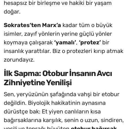
hesapsız bir birleşme ve hakiki bir yaşam
doğar.
Sokrates’ten Marx’a
kadar tüm o büyük
isimler, zayıf yönlerin yerine güçlü yönler
koymaya çalışarak
‘yamalı’
,
‘protez’
bir
insanlık yarattılar. Biz o protezleri kırıp atmak
zorundayız.
İlk Sapma: Otobur İnsanın Avcı
Zihniyetine Yenilişi
Sen, yeryüzünün şafağında vahşi bir etobur
değildin. Biyolojik hakikatinin aynasına
dürüstçe bak: Et yiyen canlıların kısa
bağırsaklarına karşılık, senin o uzun, sindiren,
yeşili ve toprağı büyüten
otobur bağırsak