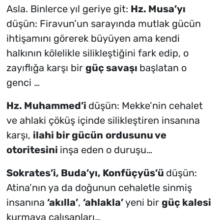
Asla. Binlerce yıl geriye git:
Hz. Musa’yı
düşün: Firavun’un sarayında mutlak gücün
ihtişamını görerek büyüyen ama kendi
halkının kölelikle silikleştiğini fark edip, o
zayıflığa karşı bir
güç savaşı
başlatan o
genci …
Hz. Muhammed’i
düşün: Mekke’nin cehalet
ve ahlaki çöküş içinde silikleştiren insanına
karşı,
ilahi bir gücün
ordusunu ve
otoritesini
inşa eden o duruşu…
Sokrates’i, Buda’yı, Konfüçyüs’ü
düşün:
Atina’nın ya da doğunun cehaletle sinmiş
insanına
‘akılla’
,
‘ahlakla’
yeni bir
güç kalesi
kurmaya çalışanları…