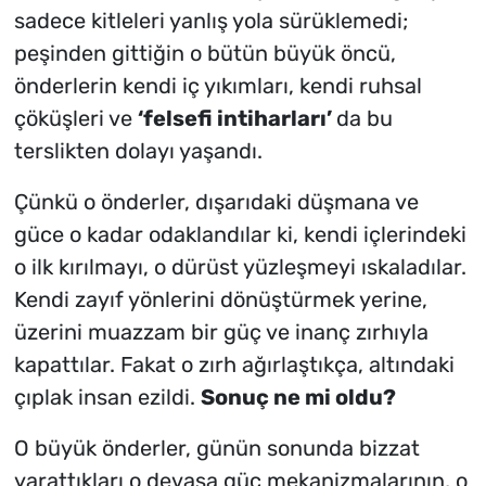
sadece kitleleri yanlış yola sürüklemedi;
peşinden gittiğin o bütün büyük öncü,
önderlerin kendi iç yıkımları, kendi ruhsal
çöküşleri ve
‘felsefi intiharları’
da bu
terslikten dolayı yaşandı.
Çünkü o önderler, dışarıdaki düşmana ve
güce o kadar odaklandılar ki, kendi içlerindeki
o ilk kırılmayı, o dürüst yüzleşmeyi ıskaladılar.
Kendi zayıf yönlerini dönüştürmek yerine,
üzerini muazzam bir güç ve inanç zırhıyla
kapattılar.
Fakat o zırh ağırlaştıkça, altındaki
çıplak insan ezildi.
Sonuç ne mi oldu?
O büyük önderler, günün sonunda bizzat
yarattıkları o devasa güç mekanizmalarının, o