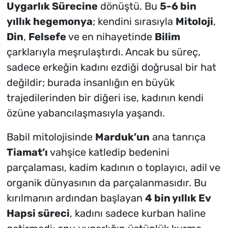
Uygarlık Sürecine
dönüştü. Bu
5-6 bin
yıllık hegemonya
; kendini sırasıyla
Mitoloji
,
Din
,
Felsefe
ve en nihayetinde
Bilim
çarklarıyla meşrulaştırdı. Ancak bu süreç,
sadece erkeğin kadını ezdiği doğrusal bir hat
değildir; burada insanlığın en büyük
trajedilerinden bir diğeri ise, kadının kendi
özüne yabancılaşmasıyla yaşandı.
Babil mitolojisinde
Marduk’un
ana tanrıça
Tiamat’ı
vahşice katledip bedenini
parçalaması, kadim kadının o toplayıcı, adil ve
organik dünyasının da parçalanmasıdır. Bu
kırılmanın ardından başlayan
4 bin yıllık Ev
Hapsi süreci
, kadını sadece kurban haline