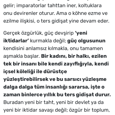
gelir; imparatorlar tahttan iner, koltuklara
onu devirenler oturur. Ama o köhne ezme ve
ezilme ilişkisi, o ters gidişat yine devam eder.
Gerçek özgürlük, güç devşirip
‘yeni
iktidarlar’
kurmakla değil;
güç olgusunun
kendisini anlamsız kılmakla, onu tamamen
aşmakla başlar.
Bir kadını, bir halkı, ezilen
tek bir insanı bile kendi zayıflığıyla, kendi
içsel köleliği ile dürüstçe
yüzleştirebilirsek ve bu sarsıcı yüzleşme
dalga dalga tüm insanlığı sararsa, işte o
zaman binlerce yıllık bu ters gidişat durur.
Buradan yeni bir taht, yeni bir devlet ya da
yeni bir iktidar savaşı değil;
özgür bir toplum,