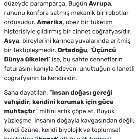
düzeyde paramparça. Bugün
Avrupa
,
ruhunu konfora satmış mekanik bir robotlar
ordusudur.
Amerika
, obez bir tüketim
histerisiyle çıldırmış bir cinnet coğrafyasıdır.
Asya
, bireylerini karınca yuvalarında eritmiş
bir tektipleşmedir.
Ortadoğu
,
‘Üçüncü
Dünya ülkeleri
’ ise, bu sahte cennetlerin
faturasını kanıyla ödeyen, unuttuğun o lanetli
coğrafyanın ta kendisidir.
Sana dayatılan, “
insan doğası gereği
vahşidir, kendini korumak için güce
muhtaçtır
” mitini artık çöpe at. Büyük
yüzleşme, insanın doğayla kavgasından değil;
kendi özüne, kendi biyolojik ve toplumsal
hakikatine
‘ihanet’
ettiği o ilk tarihsel