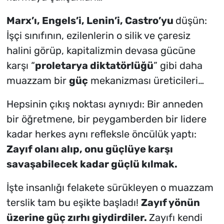
Marx’ı, Engels’i, Lenin’i, Castro’yu
düşün:
İşçi sınıfının, ezilenlerin o silik ve çaresiz
halini görüp, kapitalizmin devasa gücüne
karşı “
proletarya diktatörlüğü
” gibi daha
muazzam bir
güç
mekanizması üreticileri…
Hepsinin çıkış noktası aynıydı: Bir anneden
bir öğretmene, bir peygamberden bir lidere
kadar herkes aynı refleksle öncülük yaptı:
Zayıf olanı alıp, onu güçlüye karşı
savaşabilecek kadar güçlü kılmak.
İşte insanlığı felakete sürükleyen o muazzam
terslik tam bu eşikte başladı!
Zayıf yönün
üzerine güç zırhı giydirdiler.
Zayıfı kendi