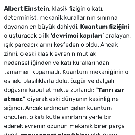
Albert Einstein
, klasik fiziğin o katı,
determinist, mekanik kurallarının sınırına
dayanan en büyük dahiydi.
Kuantum fiziğini
oluşturacak o ilk
‘devrimci kapıları
’ aralayan,
ışık parçacıklarını keşfeden o oldu. Ancak
zihni, o eski klasik evrenin mutlak
nedenselliğinden ve katı kurallarından
tamamen kopamadı. Kuantum mekaniğinin o
esnek, olasılıklarla dolu, özgür ve dalgalı
doğasını kabul etmekte zorlandı;
“
Tanrı zar
atmaz”
diyerek eski dünyanın kesinliğine
sığındı. Ancak ardından gelen kuantum
öncüleri, o katı kütle sınırlarını yerle bir
ederek evrenin özünün mekanik birer parça
değil,
özgür enerji olasılıkları
olduğunu