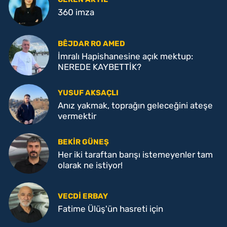
360 imza
BÊJDAR RO AMED
İmralı Hapishanesine açık mektup:
NEREDE KAYBETTİK?
YUSUF AKSAÇLI
Anız yakmak, toprağın geleceğini ateşe
vermektir
BEKIR GÜNEŞ
Her iki taraftan barışı istemeyenler tam
olarak ne istiyor!
VECDI ERBAY
Fatime Ülüş'ün hasreti için