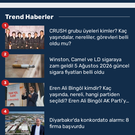
Trend Haberler
1
CRUSH grubu üyeleri kimler? Kaç
yaşındalar, nereliler, görevleri belli
oldu mu?
2
Winston, Camel ve LD sigaraya
zam geldi! 5 Ağustos 2026 güncel
sigara fiyatları belli oldu
3
Eren Ali Bingöl kimdir? Kaç
yaşında, nereli, hangi partiden
seçildi? Eren Ali Bingöl AK Parti'ye
mi geçecek?
4
Diyarbakır'da konkordato alarmı: 8
firma başvurdu