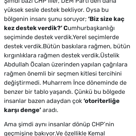
Şimdi bazı CHP’liler, DEM Parti’den daha
yüksek sesle destek bekliyor. Oysa bu
bölgenin insanı şunu soruyor;
‘Biz size kaç
kez destek verdik?’ C
umhurbaşkanlığı
seçiminde destek verdik.Yerel seçimlerde
destek verdik.Bütün baskılara rağmen, bütün
kırgınlıklara rağmen destek verdik.Üstelik
Abdullah Öcalan üzerinden yapılan çağrılara
rağmen önemli bir seçmen kitlesi tercihini
değiştirmedi. Muharrem İnce döneminde de
benzer bir tablo yaşandı. Çünkü bu bölgede
insanlar bazen adaydan çok
‘otoriterliğe
karşı denge’
aradı.
Ama şimdi aynı insanlar dönüp CHP’nin
geçmişine bakıyor.Ve özellikle Kemal