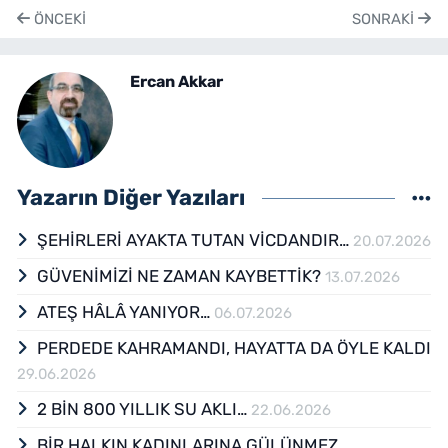
ÖNCEKI
SONRAKI
Ercan Akkar
Yazarın Diğer Yazıları
ŞEHİRLERİ AYAKTA TUTAN VİCDANDIR…
20.07.2026
GÜVENİMİZİ NE ZAMAN KAYBETTİK?
13.07.2026
ATEŞ HÂLÂ YANIYOR…
06.07.2026
PERDEDE KAHRAMANDI, HAYATTA DA ÖYLE KALDI
29.06.2026
2 BİN 800 YILLIK SU AKLI…
22.06.2026
BİR HALKIN KADINLARINA GÜLÜNMEZ…