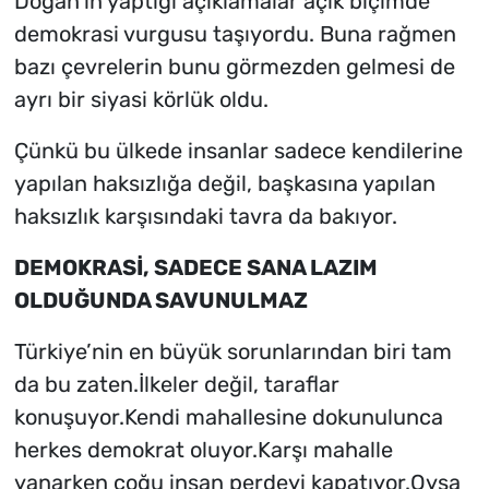
Doğan’ın yaptığı açıklamalar açık biçimde
demokrasi vurgusu taşıyordu. Buna rağmen
bazı çevrelerin bunu görmezden gelmesi de
ayrı bir siyasi körlük oldu.
Çünkü bu ülkede insanlar sadece kendilerine
yapılan haksızlığa değil, başkasına yapılan
haksızlık karşısındaki tavra da bakıyor.
DEMOKRASİ, SADECE SANA LAZIM
OLDUĞUNDA SAVUNULMAZ
Türkiye’nin en büyük sorunlarından biri tam
da bu zaten.İlkeler değil, taraflar
konuşuyor.Kendi mahallesine dokunulunca
herkes demokrat oluyor.Karşı mahalle
yanarken çoğu insan perdeyi kapatıyor.Oysa