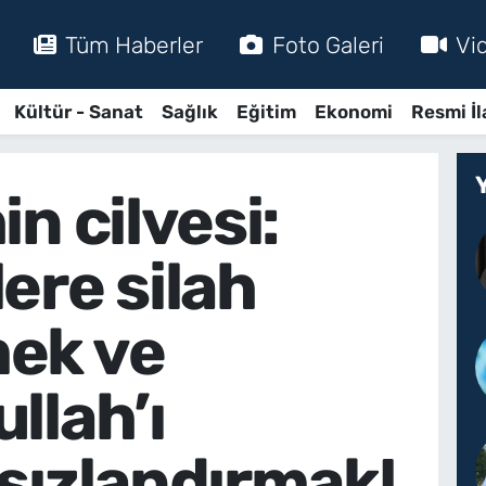
Tüm Haberler
Foto Galeri
Vi
Kültür - Sanat
Sağlık
Eğitim
Ekonomi
Resmi İl
in cilvesi:
ere silah
ek ve
llah’ı
hsızlandırmak!