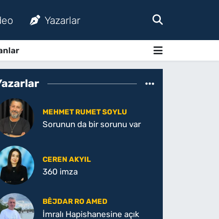
deo
Yazarlar
anlar
Yazarlar
MEHMET RUMET SOYLU
Sorunun da bir sorunu var
CEREN AKYIL
360 imza
BÊJDAR RO AMED
İmralı Hapishanesine açık