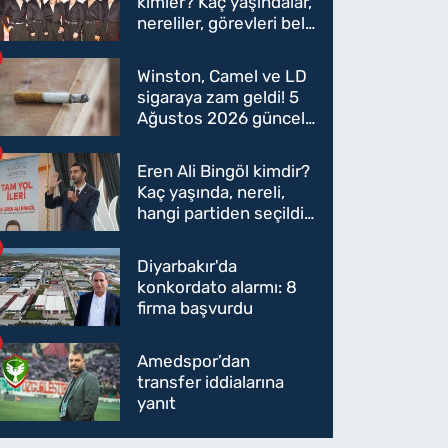
kimler? Kaç yaşındalar,
nereliler, görevleri belli
oldu mu?
Winston, Camel ve LD
sigaraya zam geldi! 5
Ağustos 2026 güncel
sigara fiyatları belli
oldu
Eren Ali Bingöl kimdir?
Kaç yaşında, nereli,
hangi partiden seçildi?
Eren Ali Bingöl AK
Parti'ye mi geçecek?
Diyarbakır'da
konkordato alarmı: 8
firma başvurdu
Amedspor’dan
transfer iddialarına
yanıt