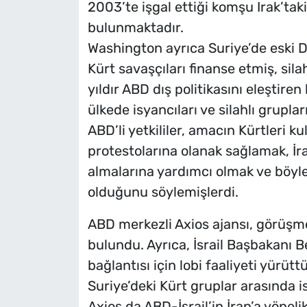
2003’te işgal ettiği komşu Irak’tak
bulunmaktadır.
Washington ayrıca Suriye’de eski D
Kürt savaşçıları finanse etmiş, sila
yıldır ABD dış politikasını eleştiren
ülkede isyancıları ve silahlı grupla
ABD’li yetkililer, amacın Kürtleri k
protestolarına olanak sağlamak, İran
almalarına yardımcı olmak ve böyle
olduğunu söylemişlerdi.
ABD merkezli Axios ajansı, görüşmel
bulundu. Ayrıca, İsrail Başbakanı
bağlantısı için lobi faaliyeti yürüttü
Suriye’deki Kürt gruplar arasında i
Axios da ABD-İsrail’in İran’a yön