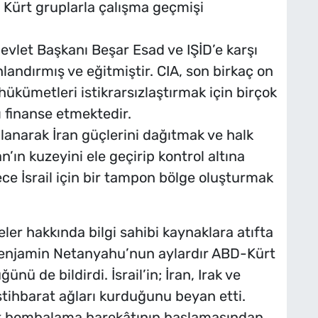
i Kürt gruplarla çalışma geçmişi
evlet Başkanı Beşar Esad ve IŞİD’e karşı
hlandırmış ve eğitmiştir. CIA, son birkaç on
 hükümetleri istikrarsızlaştırmak için birçok
rı finanse etmektedir.
ullanarak İran güçlerini dağıtmak ve halk
’ın kuzeyini ele geçirip kontrol altına
ce İsrail için bir tampon bölge oluşturmak
er hakkında bilgi sahibi kaynaklara atıfta
 Benjamin Netanyahu’nun aylardır ABD-Kürt
ğünü de bildirdi. İsrail’in; İran, Irak ve
stihbarat ağları kurduğunu beyan etti.
elik bombalama harekâtının başlamasından