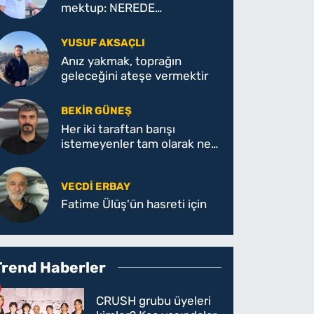
mektup: NEREDE
KAYBETTİK?
YUSUF AKSAÇLI
Anız yakmak, toprağın
geleceğini ateşe vermektir
BEKIR GÜNEŞ
Her iki taraftan barışı
istemeyenler tam olarak ne
istiyor!
VECDI ERBAY
Fatime Ülüş'ün hasreti için
Trend Haberler
CRUSH grubu üyeleri