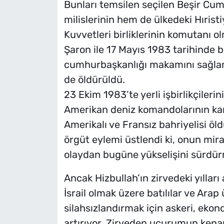
Bunları temsilen seçilen Beşir Cume
milislerinin hem de ülkedeki Hıristi
Kuvvetleri birliklerinin komutanı olm
Şaron ile 17 Mayıs 1983 tarihinde b
cumhurbaşkanlığı makamını sağlam
de öldürüldü.
23 Ekim 1983’te yerli işbirlikçile
Amerikan deniz komandolarının ka
Amerikalı ve Fransız bahriyelisi öld
örgüt eylemi üstlendi ki, onun mir
olaydan bugüne yükselişini sürdür
Ancak Hizbullah’ın zirvedeki yıllar
İsrail olmak üzere batılılar ve Arap
silahsızlandırmak için askeri, ekono
artırıyor. Zirveden uçurumun kena