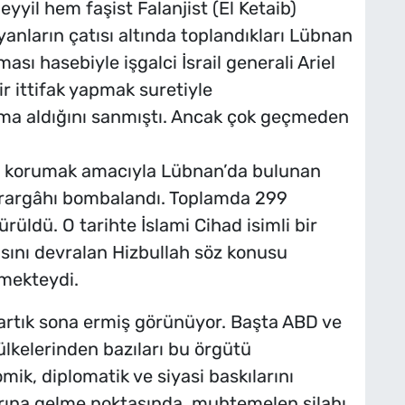
yyil hem faşist Falanjist (El Ketaib)
yanların çatısı altında toplandıkları Lübnan
ası hasebiyle işgalci İsrail generali Ariel
ir ittifak yapmak suretiyle
a aldığını sanmıştı. Ancak çok geçmeden
rini korumak amacıyla Lübnan’da bulunan
rargâhı bombalandı. Toplamda 299
ürüldü. O tarihte İslami Cihad isimli bir
asını devralan Hizbullah söz konusu
mekteydi.
ı artık sona ermiş görünüyor. Başta ABD ve
 ülkelerinden bazıları bu örgütü
mik, diplomatik ve siyasi baskılarını
rına gelme noktasında, muhtemelen silahı