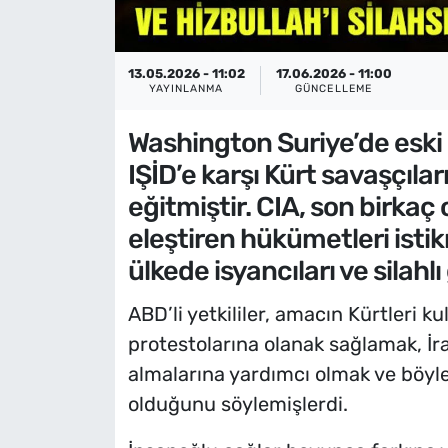
13.05.2026 - 11:02
17.06.2026 - 11:00
YAYINLANMA
GÜNCELLEME
Washington Suriye’de eski
IŞİD’e karşı Kürt savaşçılar
eğitmiştir. CIA, son birkaç o
eleştiren hükümetleri istik
ülkede isyancıları ve silahl
ABD’li yetkililer, amacın Kürtleri k
protestolarına olanak sağlamak, İran
almalarına yardımcı olmak ve böyle
olduğunu söylemişlerdi.