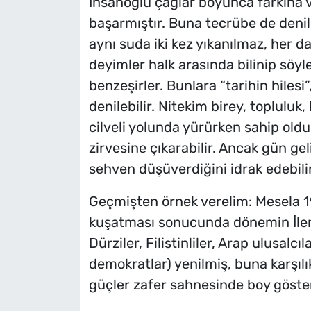
İnsanoğlu çağlar boyunca farkına va
başarmıştır. Buna tecrübe de denil
aynı suda iki kez yıkanılmaz, her 
deyimler halk arasında bilinip söyle
benzeşirler. Bunlara “tarihin hilesi
denilebilir. Nitekim birey, topluluk
cilveli yolunda yürürken sahip oldu
zirvesine çıkarabilir. Ancak gün ge
sehven düşüverdiğini idrak edebilir
Geçmişten örnek verelim: Mesela 198
kuşatması sonucunda dönemin İlerici
Dürziler, Filistinliler, Arap ulusalcıl
demokratlar) yenilmiş, buna karşılık A
güçler zafer sahnesinde boy göster