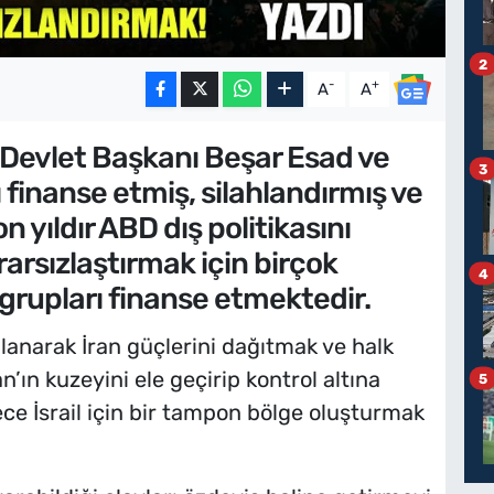
2
-
+
A
A
 Devlet Başkanı Beşar Esad ve
3
ı finanse etmiş, silahlandırmış ve
n yıldır ABD dış politikasını
rarsızlaştırmak için birçok
4
ı grupları finanse etmektedir.
ullanarak İran güçlerini dağıtmak ve halk
’ın kuzeyini ele geçirip kontrol altına
5
ce İsrail için bir tampon bölge oluşturmak