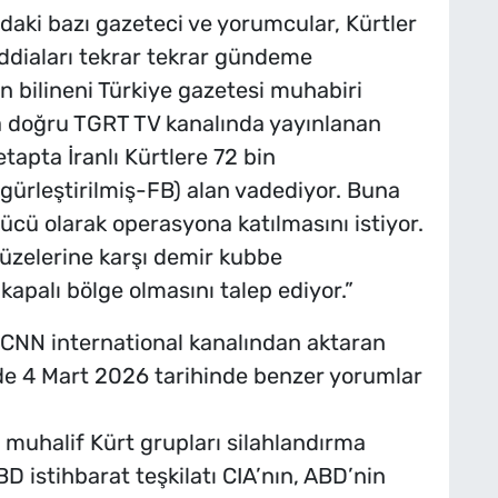
aki bazı gazeteci ve yorumcular, Kürtler
iddiaları tekrar tekrar gündeme
en bilineni Türkiye gazetesi muhabiri
a doğru TGRT TV kanalında yayınlanan
 etapta İranlı Kürtlere 72 bin
zgürleştirilmiş-FB) alan vadediyor. Buna
 gücü olarak operasyona katılmasını istiyor.
 füzelerine karşı demir kubbe
apalı bölge olmasını talep ediyor.”
; CNN international kanalından aktaran
nde 4 Mart 2026 tarihinde benzer yorumlar
muhalif Kürt grupları silahlandırma
ABD istihbarat teşkilatı CIA’nın, ABD’nin