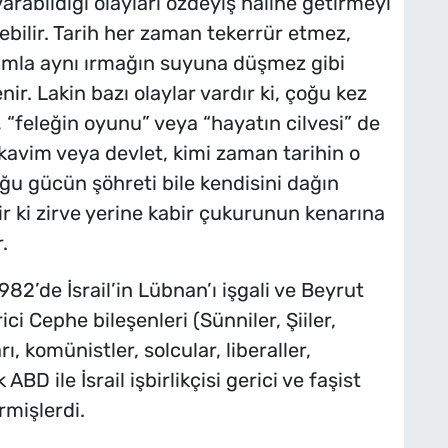
rabildiği olayları özdeyiş haline getirmeyi
ebilir. Tarih her zaman tekerrür etmez,
damla aynı ırmağın suyuna düşmez gibi
nir. Lakin bazı olaylar vardır ki, çoğu kez
”, “feleğin oyunu” veya “hayatın cilvesi” de
, kavim veya devlet, kimi zaman tarihin o
ğu gücün şöhreti bile kendisini dağın
lir ki zirve yerine kabir çukurunun kenarına
.
2’de İsrail’in Lübnan’ı işgali ve Beyrut
 Cephe bileşenleri (Sünniler, Şiiler,
arı, komünistler, solcular, liberaller,
BD ile İsrail işbirlikçisi gerici ve faşist
mişlerdi.