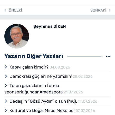
ÖNCEKI
SONRAKI
Şeyhmus DİKEN
Yazarın Diğer Yazıları
Kapıyı çalan kimdir?
04.08.2026
Demokrasi güçleri ne yapmalı ?
28.07.2026
Turan gazozlarının forma
sponsorluğundanAmedspora
21.07.2026
Dedaş’ın “Gözü Aydın” olsun (mu).
14.07.2026
Kültürel ve Doğal Miras Meselesi
07.07.2026