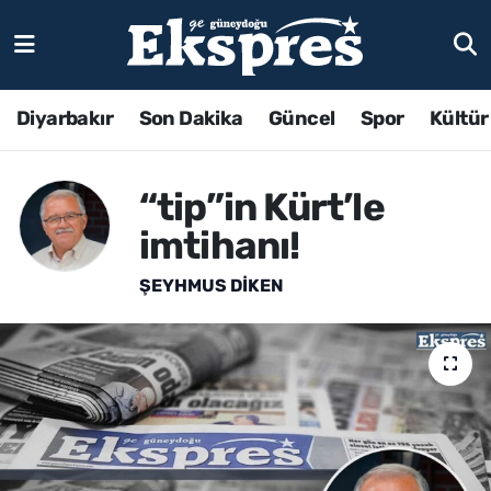
Diyarbakır
Son Dakika
Güncel
Spor
Kültür
“tip”in Kürt’le
imtihanı!
ŞEYHMUS DİKEN