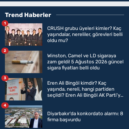
Trend Haberler
1
CRUSH grubu üyeleri kimler? Kaç
yaşındalar, nereliler, görevleri belli
oldu mu?
2
Winston, Camel ve LD sigaraya
zam geldi! 5 Ağustos 2026 güncel
sigara fiyatları belli oldu
3
Eren Ali Bingöl kimdir? Kaç
yaşında, nereli, hangi partiden
seçildi? Eren Ali Bingöl AK Parti'ye
mi geçecek?
4
Diyarbakır'da konkordato alarmı: 8
firma başvurdu