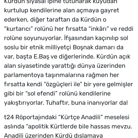
Kürdün siyasal ipine tutunarak kuyudan
kurtulup kendilerine alan açmaya gayret
ederken, diğer taraftan da Kürdün o
“kurtarıcı” rolünü her fırsatta “inkârı” ve reddi
rolüne soyunuyorlar. İfşasından kaçınılıp sol
soslu bir etnik milliyetçi Boşnak damarı da
var, başta E.Baş ve diğerlerinde. Kürdün açık
alan siyasetinde yarattığı dünya üzerinden
parlamentoya taşınmalarına rağmen her
fırsatta kendi “özgüçleri ile” bir yere gelmişler
gibi bir “sol efendi” rolünü kendilerine
yakıştırıyorlar. Tuhaftır, buna inanıyorlar da!
t24 Röportajındaki “Kürtçe Anadili” meselesi
aslında “apolitik Kürtlerde bile hassas mevzu.
Anadili üzerinden Kürdü dışlamaya